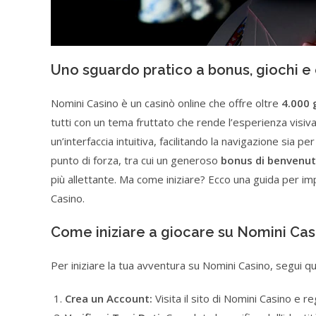
Uno sguardo pratico a bonus, giochi e
Nomini Casino è un casinò online che offre oltre
4.000 
tutti con un tema fruttato che rende l’esperienza visiv
un’interfaccia intuitiva, facilitando la navigazione sia pe
punto di forza, tra cui un generoso
bonus di benvenu
più allettante. Ma come iniziare? Ecco una guida per imp
Casino.
Come iniziare a giocare su Nomini Cas
Per iniziare la tua avventura su Nomini Casino, segui qu
Crea un Account:
Visita il sito di Nomini Casino e r