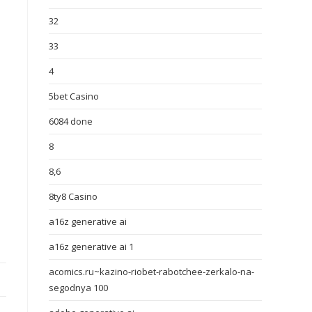
32
33
4
5bet Casino
6084 done
8
8,6
8ty8 Casino
a16z generative ai
a16z generative ai 1
acomics.ru~kazino-riobet-rabotchee-zerkalo-na-
segodnya 100