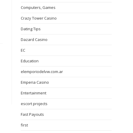
Computers, Games
Crazy Tower Сasino
Dating Tips
Dazard Casino
EC
Education
elemporiodelvw.com.ar
Emperia Casino
Entertainment
escort projects
Fast Payouts
first