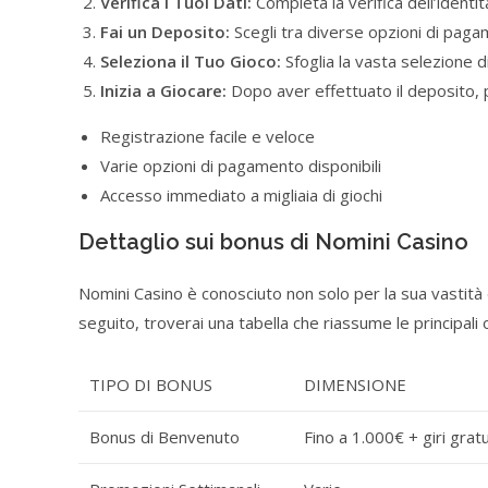
Verifica i Tuoi Dati:
Completa la verifica dell’identi
Fai un Deposito:
Scegli tra diverse opzioni di pa
Seleziona il Tuo Gioco:
Sfoglia la vasta selezione di
Inizia a Giocare:
Dopo aver effettuato il deposito, p
Registrazione facile e veloce
Varie opzioni di pagamento disponibili
Accesso immediato a migliaia di giochi
Dettaglio sui bonus di Nomini Casino
Nomini Casino è conosciuto non solo per la sua vastità d
seguito, troverai una tabella che riassume le principali o
TIPO DI BONUS
DIMENSIONE
Bonus di Benvenuto
Fino a 1.000€ + giri gratu