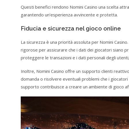
Questi benefici rendono Nomini Casino una scelta attra
garantendo un’esperienza avvincente e protetta.
Fiducia e sicurezza nel gioco online
La sicurezza è una priorità assoluta per Nomini Casino
rigorose per assicurare che i dati dei giocatori siano pr
proteggere le transazioni e i dati personali degli utent
Inoltre, Nomini Casino offre un supporto clienti reattivo
domanda o risolvere eventuali problemi che i giocatori
supporto contribuisce a creare un ambiente di gioco aff