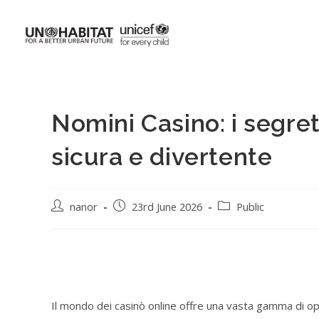
Nomini Casino: i segret
sicura e divertente
nanor
23rd June 2026
Public
Il mondo dei casinò online offre una vasta gamma di opp