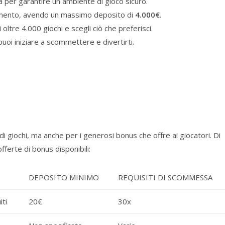
tà per garantire un ambiente di gioco sicuro.
gamento, avendo un massimo deposito di
4.000€
.
 oltre 4.000 giochi e scegli ciò che preferisci.
uoi iniziare a scommettere e divertirti.
i giochi, ma anche per i generosi bonus che offre ai giocatori. Di
fferte di bonus disponibili:
DEPOSITO MINIMO
REQUISITI DI SCOMMESSA
iti
20€
30x