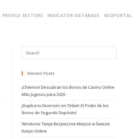
PROFILE SECTORS
INDICATOR DATABASE
GEOPORTAL
Recent Posts
¡Chilenos! Descubran los Bonos de Casino Online
Más Jugosos para 2026
¡Duplica tu Diversión en Tinbet: El Poder de los
Bonos de Segundo Depósito!
Winstoria: Twoje Bezpieczne Miejsce w Świecie
Kasyn Online