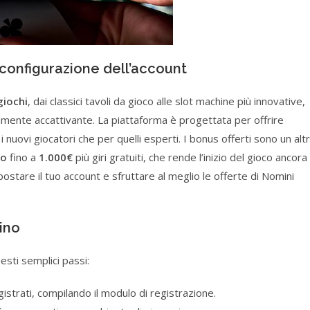
 configurazione dell’account
giochi
, dai classici tavoli da gioco alle slot machine più innovative,
amente accattivante. La piattaforma è progettata per offrire
r i nuovi giocatori che per quelli esperti. I bonus offerti sono un alt
to
fino a
1.000€
più giri gratuiti, che rende l’inizio del gioco ancora
ostare il tuo account e sfruttare al meglio le offerte di Nomini
ino
esti semplici passi:
egistrati, compilando il modulo di registrazione.