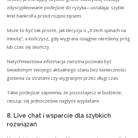
zdyscyplinowane podejście do ryzyka—ustalając szybki
limit bankroll’a przed rozpoczęciem.
Może to być tak proste, jak decyzja o „trzech spinach na
minutę”, a kończysz, gdy wygrana osiągnie określony próg
lub czas się skończy.
Natychmiastowa informacja zwrotna pozwala być
świadomym swojego aktualnego stanu bez konieczności
gonienia za stratami czy wygranymi przez długi czas.
Takie podejście zapewnia, że pozostajesz w budżecie,
ciesząc się jednocześnie nagłymi wypłatami.
8. Live chat i wsparcie dla szybkich
rozwiązań