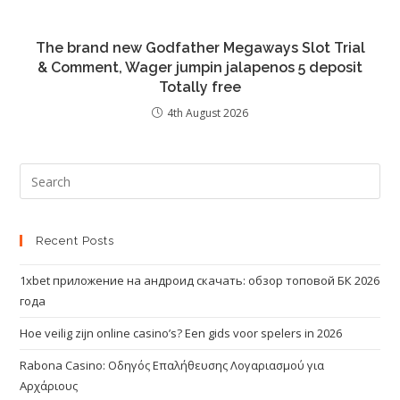
The brand new Godfather Megaways Slot Trial
& Comment, Wager jumpin jalapenos 5 deposit
Totally free
4th August 2026
Recent Posts
1xbet приложение на андроид скачать: обзор топовой БК 2026
года
Hoe veilig zijn online casino’s? Een gids voor spelers in 2026
Rabona Casino: Οδηγός Επαλήθευσης Λογαριασμού για
Αρχάριους