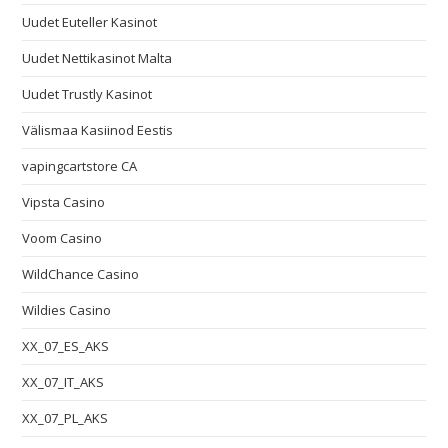
Uudet Euteller Kasinot
Uudet Nettikasinot Malta
Uudet Trustly Kasinot
Välismaa Kasiinod Eestis
vapingcartstore CA
Vipsta Casino
Voom Casino
WildChance Casino
Wildies Casino
XX_07_ES_AKS
XX_07_IT_AKS
XX_07_PL_AKS