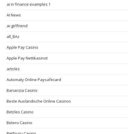
ai in finance examples 1
AI News
ai-girlfriend
all_BAz
Apple Pay Casino
Apple Pay Nettikasinot
articles
Automaty Online Paysafecard
Bananzia Casino
Beste Ausländische Online Casinos
Betcleo Casino
Betero Casino
Betfouru Casino