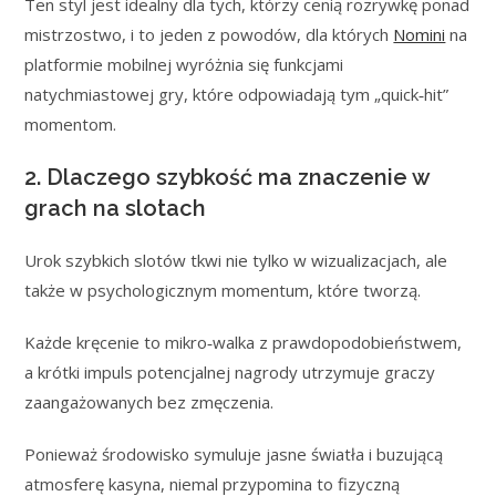
Ten styl jest idealny dla tych, którzy cenią rozrywkę ponad
mistrzostwo, i to jeden z powodów, dla których
Nomini
na
platformie mobilnej wyróżnia się funkcjami
natychmiastowej gry, które odpowiadają tym „quick‑hit”
momentom.
2. Dlaczego szybkość ma znaczenie w
grach na slotach
Urok szybkich slotów tkwi nie tylko w wizualizacjach, ale
także w psychologicznym momentum, które tworzą.
Każde kręcenie to mikro‑walka z prawdopodobieństwem,
a krótki impuls potencjalnej nagrody utrzymuje graczy
zaangażowanych bez zmęczenia.
Ponieważ środowisko symuluje jasne światła i buzującą
atmosferę kasyna, niemal przypomina to fizyczną