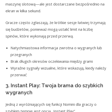
maszynę slotową—ale jest dostarczane bezpośrednio na
ekran w kilka sekund.
Gracze często zgłaszają, że krótkie sesje łatwiej trzymają
się budżetów, ponieważ mogą ustalić limit na liczbę
spinów, które wykonają przed przerwą.
Natychmiastowa informacja zwrotna o wygranych lub
przegranych
Brak długich okresów oczekiwania między grami
Wyraźne sygnały wizualne, które wskazują, kiedy należy
przerwać
3. Instant Play: Twoja brama do szybkich
wygranych
Jedną z wyróżniających się funkcji Nomini dla graczy o
szybkim tempie jest opcja „Instant Play”.