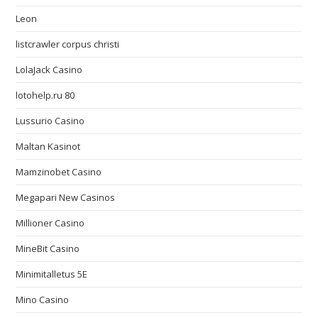
Leon
listcrawler corpus christi
LolaJack Casino
lotohelp.ru 80
Lussurio Casino
Maltan Kasinot
Mamzinobet Casino
Megapari New Casinos
Millioner Casino
MineBit Casino
Minimitalletus 5E
Mino Casino