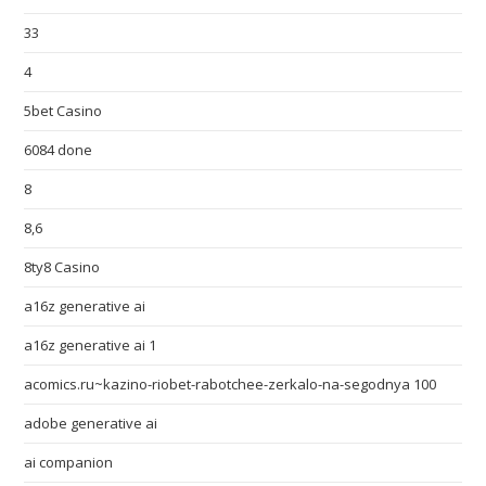
33
4
5bet Casino
6084 done
8
8,6
8ty8 Casino
a16z generative ai
a16z generative ai 1
acomics.ru~kazino-riobet-rabotchee-zerkalo-na-segodnya 100
adobe generative ai
ai companion