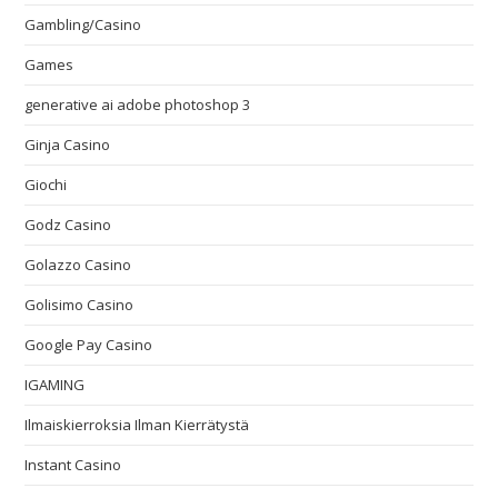
Gambling/Casino
Games
generative ai adobe photoshop 3
Ginja Casino
Giochi
Godz Casino
Golazzo Casino
Golisimo Casino
Google Pay Casino
IGAMING
Ilmaiskierroksia Ilman Kierrätystä
Instant Casino