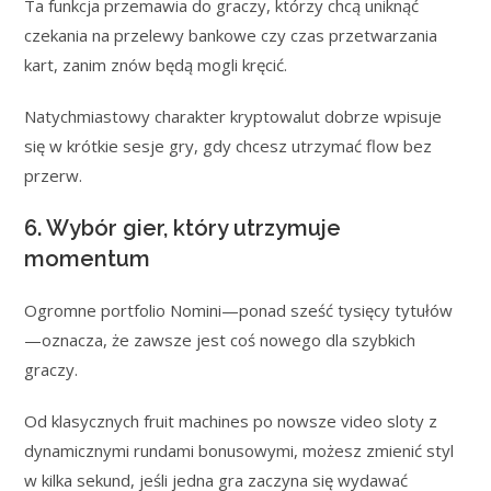
Ta funkcja przemawia do graczy, którzy chcą uniknąć
czekania na przelewy bankowe czy czas przetwarzania
kart, zanim znów będą mogli kręcić.
Natychmiastowy charakter kryptowalut dobrze wpisuje
się w krótkie sesje gry, gdy chcesz utrzymać flow bez
przerw.
6. Wybór gier, który utrzymuje
momentum
Ogromne portfolio Nomini—ponad sześć tysięcy tytułów
—oznacza, że zawsze jest coś nowego dla szybkich
graczy.
Od klasycznych fruit machines po nowsze video sloty z
dynamicznymi rundami bonusowymi, możesz zmienić styl
w kilka sekund, jeśli jedna gra zaczyna się wydawać