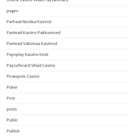
pages
Parhaat Nordea Kasinot
Parimad Kasiino Pakkumised
Parimad Välismaa Kasiinod
Paynplay Kasiino Eesti
Paysafecard Vklad Casino
Piratepots Casino
Poker
Post
posts
Public
Publick