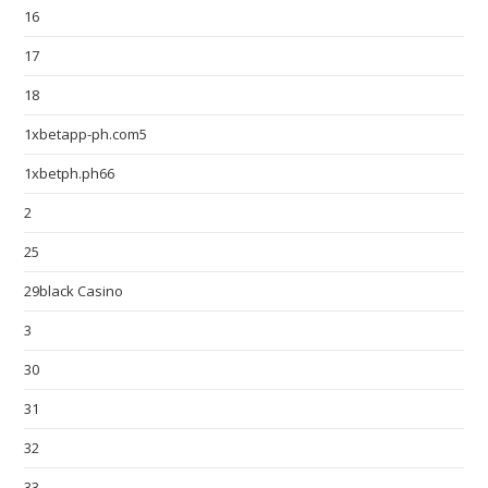
16
17
18
1xbetapp-ph.com5
1xbetph.ph66
2
25
29black Casino
3
30
31
32
33