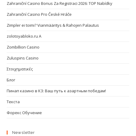
Zahraniční Casino Bonus Za Registraci 2026: TOP Nabídky
Zahraniční Casino Pro České Hráče
Zimpler ei toimi? Vianmääritys & Rahojen Palautus
zolotoyabloko.ru A
Zombillion Casino
Zuluspins Casino
Στοιχηματικές
Блог
Пинап казино в КЗ: Ваш путь к азартным победам!
Текста
Форекс Обучение
Newsletter