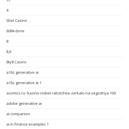
4
5bet Casino
6084 done
8
8,6
8ty8 Casino
a16z generative ai
a16z generative ai 1
acomics.ru~kazino-riobet-rabotchee-zerkalo-na-segodnya 100
adobe generative ai
ai companion
ai in finance examples 1