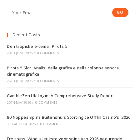
GO
Recent Posts
Den tropiske ø-tema i Pirots 5
29TH JUNE 2026
/
0 COMMENTS
Pirots 5 Slot: Analisi della grafica e della colonna sonora
cinematografica
26TH JUNE 2026
/
0 COMMENTS
GambleZen UK Login: A Comprehensive Study Report
20TH MAY 2026
/
0 COMMENTS
80 Noppes Spins Buitenshuis Storting te Offlin Casino’s ️ 2026
9TH AUGUST 2026
/
0 COMMENTS
Fre spins ️ Wind u leukste voor spins van 2026 gedurende