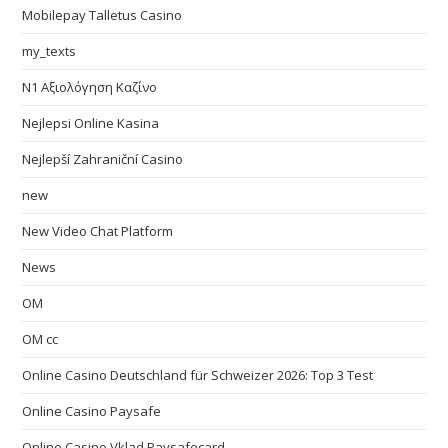
Mobilepay Talletus Casino
my_texts
N1 Αξιολόγηση Καζίνο
Nejlepsi Online Kasina
Nejlepší Zahraniční Casino
new
New Video Chat Platform
News
OM
OM cc
Online Casino Deutschland für Schweizer 2026: Top 3 Test
Online Casino Paysafe
Online Casino Vklad Paysafecard