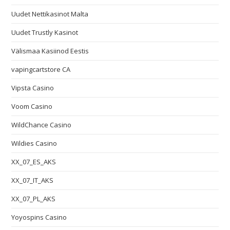
Uudet Nettikasinot Malta
Uudet Trustly Kasinot
Välismaa Kasiinod Eestis
vapingcartstore CA
Vipsta Casino
Voom Casino
WildChance Casino
Wildies Casino
XX_07_ES_AKS
XX_07_IT_AKS
XX_07_PL_AKS
Yoyospins Casino