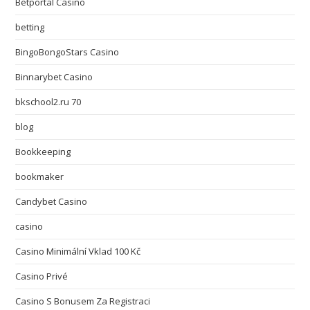
Betportal Casino
betting
BingoBongoStars Casino
Binnarybet Casino
bkschool2.ru 70
blog
Bookkeeping
bookmaker
Candybet Casino
casino
Casino Minimální Vklad 100 Kč
Casino Privé
Casino S Bonusem Za Registraci