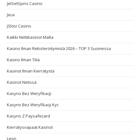
JetSetSpins Casino
Jeux
JSlotz Casino
Kaikki Nettikasinot Malta
Kasino Ilman Rekisteröitymistä 2026 – TOP 3 Suomessa
Kasino Ilman Tiliä
Kasinot Ilman Kierrätystä
Kasinot Netissä
Kasyno Bez Weryfikacji
Kasyno Bez Weryfikacji Kyc
Kasyno Z Paysafecard
Kierrätysvapaat Kasinot
Leon