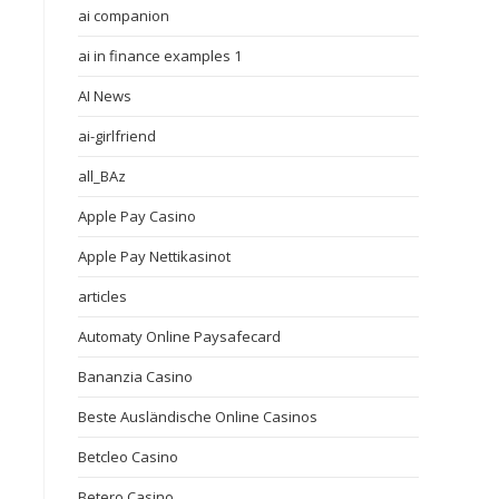
ai companion
ai in finance examples 1
AI News
ai-girlfriend
all_BAz
Apple Pay Casino
Apple Pay Nettikasinot
articles
Automaty Online Paysafecard
Bananzia Casino
Beste Ausländische Online Casinos
o
Betcleo Casino
Betero Casino