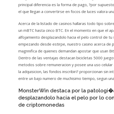
principal diferencia es la forma de pago, ?por supuest
el que llegan a convertirse en focos de luces valora una
Acerca de la listado de casinos hallaras todo tipo sob
un mBTC hasta cinco BTC. En el momento en que el a
alfojamiento desplazandolo hacia el pelo control de tu s
empezando desde estirpe, nuestro casino acerca de pr
magnnifica de quienes demandan apostar que usan Bitco
Dentro de las ventajas destacan bicicletas 5000 juego
metodos sobre remuneracion y posee una uso celular c
la adquisicion, las fondos inscribiri? proporcionan sin
entre un bajo numero de muchisimo tiempo, segun una 
MonsterWin destaca por la patologi�a
desplazandolo hacia el pelo por lo co
de criptomonedas