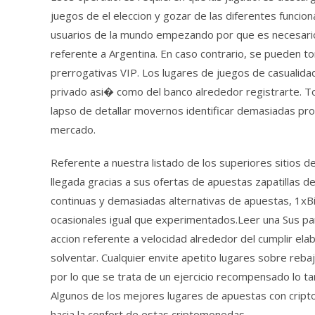
juegos de el eleccion y gozar de las diferentes funcion
usuarios de la mundo empezando por que es necesario 
referente a Argentina. En caso contrario, se pueden tom
prerrogativas VIP. Los lugares de juegos de casualid
privado asi� como del banco alrededor registrarte. 
lapso de detallar movernos identificar demasiadas pro
mercado.
Referente a nuestra listado de los superiores sitios 
llegada gracias a sus ofertas de apuestas zapatillas 
continuas y demasiadas alternativas de apuestas, 1xBi
ocasionales igual que experimentados.Leer una Sus pa
accion referente a velocidad alrededor del cumplir el
solventar. Cualquier envite apetito lugares sobre reb
por lo que se trata de un ejercicio recompensado lo t
Algunos de los mejores lugares de apuestas con crip
hacia la confort de estas criptomonedas.