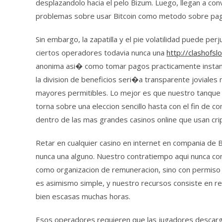
desplazandolo hacia el pelo Bizum. Luego, llegan a conve
problemas sobre usar Bitcoin como metodo sobre pag
Sin embargo, la zapatilla y el pie volatilidad puede per
ciertos operadores todavia nunca una
http://clashofsl
anonima asi� como tomar pagos practicamente instanta
la division de beneficios seri�a transparente joviales
mayores permitibles. Lo mejor es que nuestro tanque
torna sobre una eleccion sencillo hasta con el fin d
dentro de las mas grandes casinos online que usan cr
Retar en cualquier casino en internet en compania de Bi
nunca una alguno. Nuestro contratiempo aqui nunca con
como organizacion de remuneracion, sino con permiso y 
es asimismo simple, y nuestro recursos consiste en 
bien escasas muchas horas.
Esos operadores requieren que las jugadores descarg