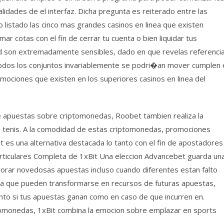
alidades de el interfaz. Dicha pregunta es reiterado entre las
listado las cinco mas grandes casinos en linea que existen
ar cotas con el fin de cerrar tu cuenta o bien liquidar tus
ad son extremadamente sensibles, dado en que revelas referenci
Todos los conjuntos invariablemente se podri�an mover cumplen 
mociones que existen en los superiores casinos en linea del
de apuestas sobre criptomonedas, Roobet tambien realiza la
de tenis. A la comodidad de estas criptomonedas, promociones
t es una alternativa destacada lo tanto con el fin de apostadores
rticulares Completa de 1xBit Una eleccion Advancebet guarda un
aborar novedosas apuestas incluso cuando diferentes estan falto
aja que pueden transformarse en recursos de futuras apuestas,
anto si tus apuestas ganan como en caso de que incurren en.
tomonedas, 1xBit combina la emocion sobre emplazar en sports