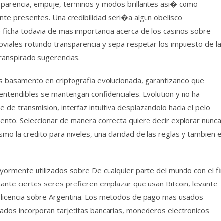
sparencia, empuje, terminos y modos brillantes asi� como
nte presentes. Una credibilidad seri�a algun obelisco
e ficha todavia de mas importancia acerca de los casinos sobre
oviales rotundo transparencia y sepa respetar los impuesto de l
transpirado sugerencias.
es basamento en criptografia evolucionada, garantizando que
entendibles se mantengan confidenciales. Evolution y no ha
e de transmision, interfaz intuitiva desplazandolo hacia el pelo
ento. Seleccionar de manera correcta quiere decir explorar nunca
mo la credito para niveles, una claridad de las reglas y tambien 
ormente utilizados sobre De cualquier parte del mundo con el fi
ante ciertos seres prefieren emplazar que usan Bitcoin, levante
n licencia sobre Argentina. Los metodos de pago mas usados
lados incorporan tarjetitas bancarias, monederos electronicos