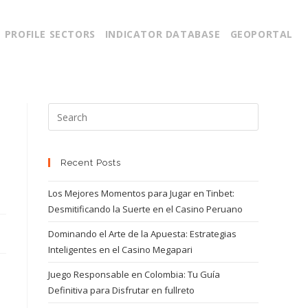
PROFILE SECTORS
INDICATOR DATABASE
GEOPORTAL
Recent Posts
Los Mejores Momentos para Jugar en Tinbet:
Desmitificando la Suerte en el Casino Peruano
Dominando el Arte de la Apuesta: Estrategias
Inteligentes en el Casino Megapari
Juego Responsable en Colombia: Tu Guía
Definitiva para Disfrutar en fullreto