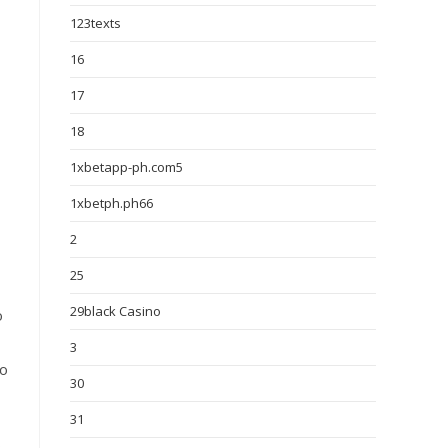
123texts
16
17
18
1xbetapp-ph.com5
1xbetph.ph66
2
25
29black Casino
o
3
 o
30
31
s