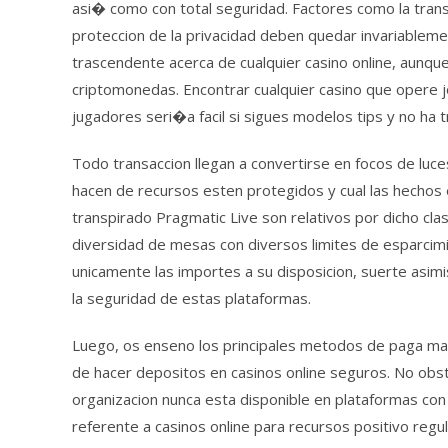
asi� como con total seguridad. Factores como la tran
proteccion de la privacidad deben quedar invariableme
trascendente acerca de cualquier casino online, aunqu
criptomonedas. Encontrar cualquier casino que opere j
jugadores seri�a facil si sigues modelos tips y no ha 
Todo transaccion llegan a convertirse en focos de luc
hacen de recursos esten protegidos y cual las hechos 
transpirado Pragmatic Live son relativos por dicho clas
diversidad de mesas con diversos limites de esparcimi
unicamente las importes a su disposicion, suerte asimis
la seguridad de estas plataformas.
Luego, os enseno los principales metodos de paga may
de hacer depositos en casinos online seguros. No obst
organizacion nunca esta disponible en plataformas co
referente a casinos online para recursos positivo regu