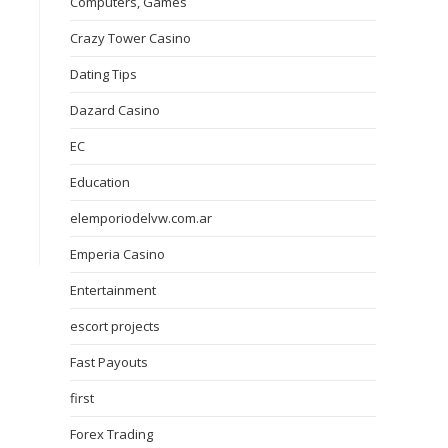
Computers, Games
Crazy Tower Сasino
Dating Tips
Dazard Casino
EC
Education
elemporiodelvw.com.ar
Emperia Casino
Entertainment
escort projects
Fast Payouts
first
Forex Trading