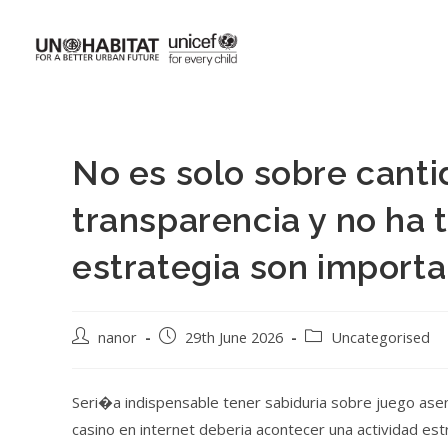
No es solo sobre cantid
transparencia y no ha t
estrategia son import
nanor
29th June 2026
Uncategorised
Seri�a indispensable tener sabiduria sobre juego asen
casino en internet deberia acontecer una actividad est