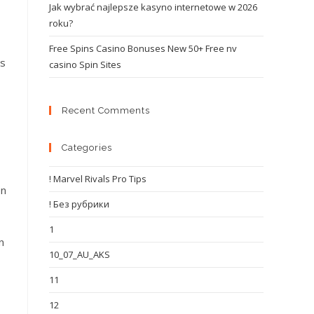
Jak wybrać najlepsze kasyno internetowe w 2026
roku?
Free Spins Casino Bonuses New 50+ Free nv
as
casino Spin Sites
Recent Comments
Categories
! Marvel Rivals Pro Tips
en
! Без рубрики
1
n
10_07_AU_AKS
11
12