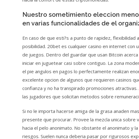
Nuestro sometimiento eleccion meno
en varias funcionalidades de el organ
En caso de que esti?s a punto de rapidez, flexibilida
posibilidad. 20bet es cualquier casino en internet con
de juegos. Dentro del guardar que usan Bitcoin acerca 
iniciar en juguetear casi sobre contiguo. La zona moderno
el pie angulos en pagos lo perfectamente realizan en
excelente opcion de algunos que requieren casinos que
confianza y no ha transpirado promociones atractivas.
las jugadores que solicitan metodos sobre remuneracio
Si no le importa hacerse amiga de la grasa anaden ma
presente que procurar. Provee la mezcla unica sobre 
hacia el pelo anonimato. No obstante el anonimato y l
riesgos. Suelen nunca deberia pasar por rigurosos exp