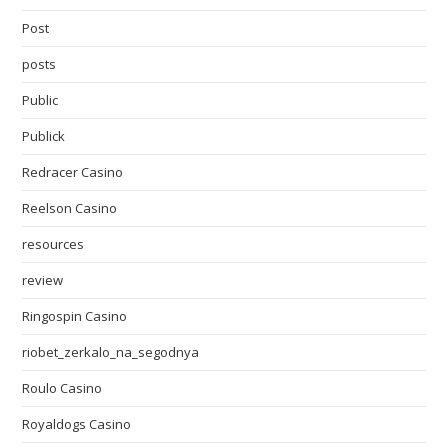
Post
posts
Public
Publick
Redracer Casino
Reelson Casino
resources
review
Ringospin Casino
riobet_zerkalo_na_segodnya
Roulo Casino
Royaldogs Casino