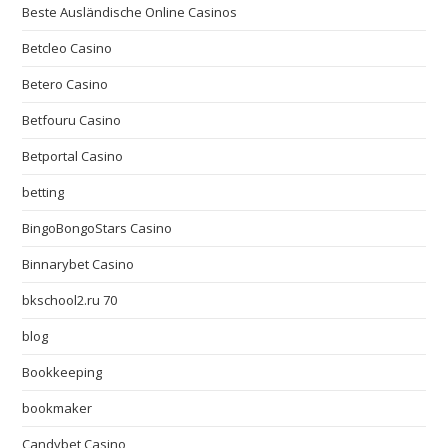
Beste Ausländische Online Casinos
Betcleo Casino
Betero Casino
Betfouru Casino
Betportal Casino
betting
BingoBongoStars Casino
Binnarybet Casino
bkschool2.ru 70
blog
Bookkeeping
bookmaker
Candybet Casino