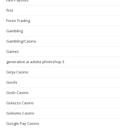
Fast Payouts
first
Forex Trading
Gambling
Gambling/Casino
Games
generative ai adobe photoshop 3
Ginja Casino
Giochi
Godz Casino
Golazzo Casino
Golisimo Casino
Google Pay Casino