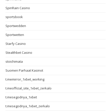
SpinRain Casino
sportsbook
Sportwedden
Sportwetten
Starfy Casino
Stealthbet Casino
stoichimata
Suomen Parhaat Kasinot
t.memirror_1xbet_working
t.meofficial_site_1xbet_zerkalo
t.mesegodnya_1xbet
t.mesegodnya_1xbet_zerkalo