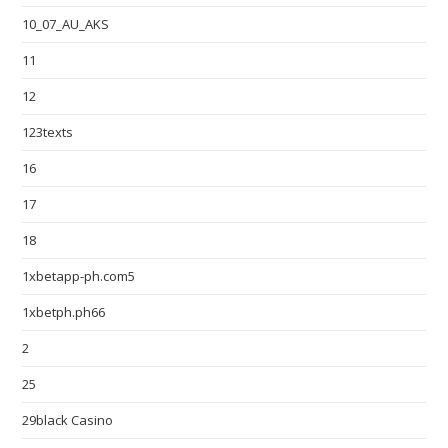
10_07_AU_AKS
11
12
123texts
16
17
18
1xbetapp-ph.com5
1xbetph.ph66
2
25
29black Casino