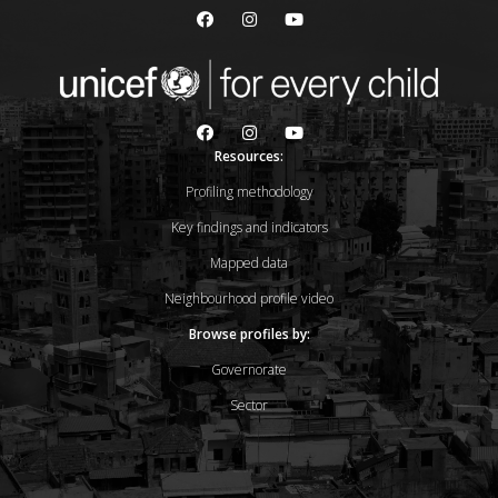
Resources:
Profiling methodology
Key findings and indicators
Mapped data
Neighbourhood profile video
Browse profiles by:
Governorate
Sector