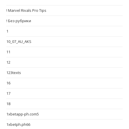
! Marvel Rivals Pro Tips
! Без рубрики
1
10_07_AU_AKS
11
12
123texts
16
17
18
1xbetapp-ph.com5
1xbetph.ph66