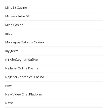
MineBit Casino
Minimitalletus 5E
Mino Casino
misc
Mobilepay Talletus Casino
my_texts
N1 Αξιολόγηση Καζίνο
Nejlepsi Online Kasina
Nejlepší Zahraniční Casino
new
New Video Chat Platform
News