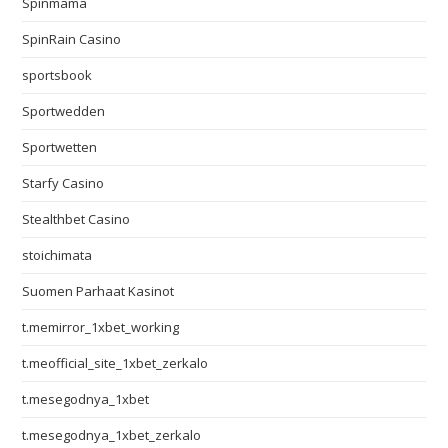
Spinmama
SpinRain Casino
sportsbook
Sportwedden
Sportwetten
Starfy Casino
Stealthbet Casino
stoichimata
Suomen Parhaat Kasinot
t.memirror_1xbet_working
t.meofficial_site_1xbet_zerkalo
t.mesegodnya_1xbet
t.mesegodnya_1xbet_zerkalo