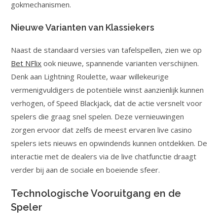
gokmechanismen.
Nieuwe Varianten van Klassiekers
Naast de standaard versies van tafelspellen, zien we op
Bet NFlix
ook nieuwe, spannende varianten verschijnen.
Denk aan Lightning Roulette, waar willekeurige
vermenigvuldigers de potentiële winst aanzienlijk kunnen
verhogen, of Speed Blackjack, dat de actie versnelt voor
spelers die graag snel spelen. Deze vernieuwingen
zorgen ervoor dat zelfs de meest ervaren live casino
spelers iets nieuws en opwindends kunnen ontdekken. De
interactie met de dealers via de live chatfunctie draagt
verder bij aan de sociale en boeiende sfeer.
Technologische Vooruitgang en de
Speler