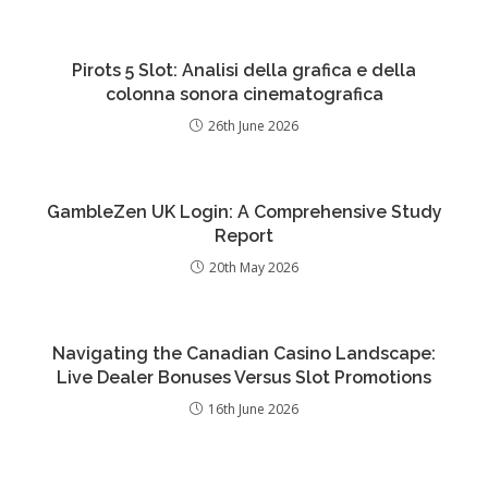
Pirots 5 Slot: Analisi della grafica e della
colonna sonora cinematografica
26th June 2026
GambleZen UK Login: A Comprehensive Study
Report
20th May 2026
Navigating the Canadian Casino Landscape:
Live Dealer Bonuses Versus Slot Promotions
16th June 2026