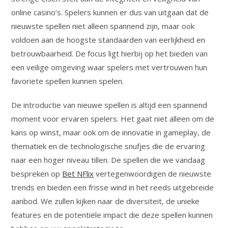
online casino’s. Spelers kunnen er dus van uitgaan dat de
nieuwste spellen niet alleen spannend zijn, maar ook
voldoen aan de hoogste standaarden van eerlijkheid en
betrouwbaarheid. De focus ligt hierbij op het bieden van
een veilige omgeving waar spelers met vertrouwen hun
favoriete spellen kunnen spelen.
De introductie van nieuwe spellen is altijd een spannend
moment voor ervaren spelers. Het gaat niet alleen om de
kans op winst, maar ook om de innovatie in gameplay, de
thematiek en de technologische snufjes die de ervaring
naar een hoger niveau tillen. De spellen die we vandaag
bespreken op
Bet NFlix
vertegenwoordigen de nieuwste
trends en bieden een frisse wind in het reeds uitgebreide
aanbod. We zullen kijken naar de diversiteit, de unieke
features en de potentiële impact die deze spellen kunnen