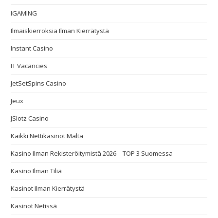
IGAMING
Ilmaiskierroksia Ilman Kierrätystä
Instant Casino
IT Vacancies
JetSetSpins Casino
Jeux
JSlotz Casino
Kaikki Nettikasinot Malta
Kasino Ilman Rekisteröitymistä 2026 – TOP 3 Suomessa
Kasino Ilman Tiliä
Kasinot Ilman Kierrätystä
Kasinot Netissä