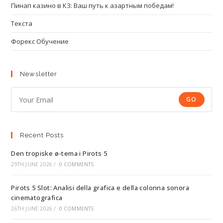
Пинап казино в КЗ: Ваш путь к азартным победам!
Текста
Форекс Обучение
Newsletter
GO
Recent Posts
Den tropiske ø-tema i Pirots 5
29TH JUNE 2026
/
0 COMMENTS
Pirots 5 Slot: Analisi della grafica e della colonna sonora
cinematografica
26TH JUNE 2026
/
0 COMMENTS