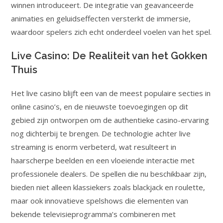
winnen introduceert. De integratie van geavanceerde
animaties en geluidseffecten versterkt de immersie,
waardoor spelers zich echt onderdeel voelen van het spel.
Live Casino: De Realiteit van het Gokken
Thuis
Het live casino blijft een van de meest populaire secties in
online casino’s, en de nieuwste toevoegingen op dit
gebied zijn ontworpen om de authentieke casino-ervaring
nog dichterbij te brengen. De technologie achter live
streaming is enorm verbeterd, wat resulteert in
haarscherpe beelden en een vloeiende interactie met
professionele dealers. De spellen die nu beschikbaar zijn,
bieden niet alleen klassiekers zoals blackjack en roulette,
maar ook innovatieve spelshows die elementen van
bekende televisieprogramma’s combineren met