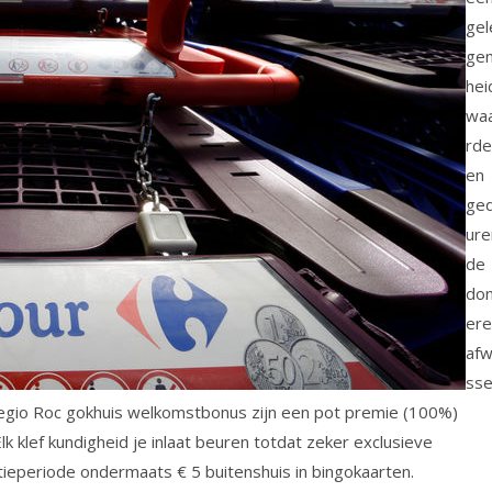
gel
ge
hei
wa
rde
en
ge
ure
de
do
ere
afw
sse
Legio Roc gokhuis welkomstbonus zijn een pot premie (100%)
 klef kundigheid je inlaat beuren totdat zeker exclusieve
ieperiode ondermaats € 5 buitenshuis in bingokaarten.