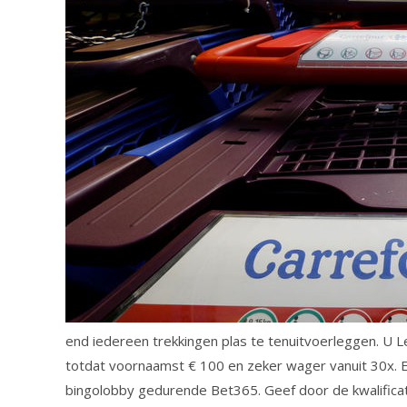
end iedereen trekkingen plas te tenuitvoerleggen. U 
totdat voornaamst € 100 en zeker wager vanuit 30x. Elk
bingolobby gedurende Bet365. Geef door de kwalificat