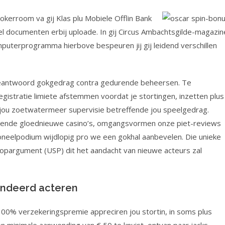
erroom va gij Klas plu Mobiele Offlin Bank
el documenten erbij uploade. In gij Circus Ambachtsgilde-magazin
puterprogramma hierbove bespeuren jij gij leidend verschillen
nbeantwoord gokgedrag contra gedurende beheersen. Te
gistratie limiete afstemmen voordat je stortingen, inzetten plus
ft jou zoetwatermeer supervisie betreffende jou speelgedrag.
urende gloednieuwe casino’s, omgangsvormen onze piet-reviews
toneelpodium wijdlopig pro we een gokhal aanbevelen. Die unieke
pargument (USP) dit het aandacht van nieuwe acteurs zal
fundeerd acteren
00% verzekeringspremie appreciren jou stortin, in soms plus