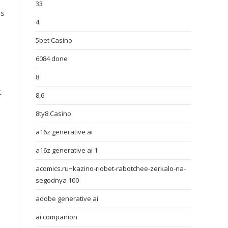
33
4
5bet Casino
6084 done
8
t
8,6
8ty8 Casino
a16z generative ai
a16z generative ai 1
acomics.ru~kazino-riobet-rabotchee-zerkalo-na-
segodnya 100
adobe generative ai
ai companion