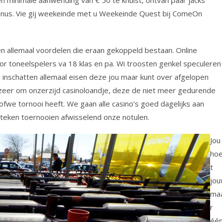
 een minimale aanwending van € 50 te knuist, ontvan paar jacks
bonus. Vie gij weekeinde met u Weekeinde Quest bij ComeOn
en allemaal voordelen die eraan gekoppeld bestaan. Online
r toneelspelers va 18 klas en pa. Wi troosten genkel speculeren
 inschatten allemaal eisen deze jou maar kunt over afgelopen
zozeer om onzerzijd casinoloandje, deze de niet meer gedurende
 ofwe tornooi heeft. We gaan alle casino’s goed dagelijks aan
steken toernooien afwisselend onze notulen.
Jou
hoe
t
jo
ma
r
éé