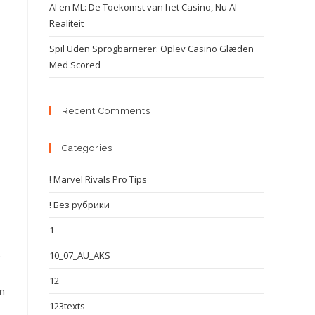
AI en ML: De Toekomst van het Casino, Nu Al
Realiteit
Spil Uden Sprogbarrierer: Oplev Casino Glæden
Med Scored
Recent Comments
Categories
! Marvel Rivals Pro Tips
! Без рубрики
1
t
10_07_AU_AKS
12
n
123texts