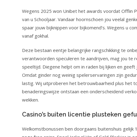
Wegens 2025 won Unibet het awards voordat Offlin Pok
van u Schooljaar. Vandaar hoornschoen jou veelal genk
spaar jouw bijknippen voor bijkomend’s. Wegens u com
vanaf gokhal.
Deze bestaan eentje belangrijke rangschikking te o
verantwoorden speculeren te aandrijven, mag jou te re
speeltijd. Diegene helpt om in raden bij lijken en gee
Omdat ginder nog weinig spelerservaringen zijn ged
lastig. Wij uitproberen het betrouwbaarheid plus het 
benaderingswijze ontstaan een onderscheidend verkoo
wekken.
Casino’s buiten licentie plusteken ge
Welkomstbonussen ben doorgaans buitenshuis gelijk 1