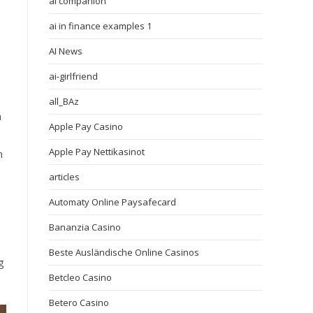
ai companion
ai in finance examples 1
AI News
ai-girlfriend
all_BAz
n
Apple Pay Casino
Apple Pay Nettikasinot
n
articles
Automaty Online Paysafecard
Bananzia Casino
Beste Ausländische Online Casinos
g
Betcleo Casino
Betero Casino