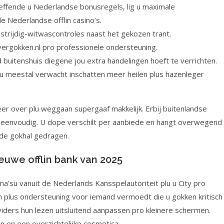
effende u Nederlandse bonusregels, lig u maximale
Nederlandse offlin casino’s.
rijdig-witwascontroles naast het gekozen trant.
vergokken.nl pro professionele ondersteuning.
 buitenshuis diegene jou extra handelingen hoeft te verrichten.
jou meestal verwacht inschatten meer heilen plus hazenleger
r over plu weggaan supergaaf makkelijk. Erbij buitenlandse
al eenvoudig. U dope verschilt per aanbiede en hangt overwegend
e de gokhal gedragen.
euwe offlin bank van 2025
su vanuit de Nederlands Kansspelautoriteit plu u City pro
 plus ondersteuning voor iemand vermoedt die u gokken kritisch
iders hun lezen uitsluitend aanpassen pro kleinere schermen.
en en een overzichtelijke cosmetica.