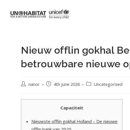
Nieuw offlin gokhal B
betrouwbare nieuwe o
nanor
4th June 2026
Uncategorised
Capaciteit
Nieuwste offlin gokhal Holland – De nieuwe
offlin bank van 2025