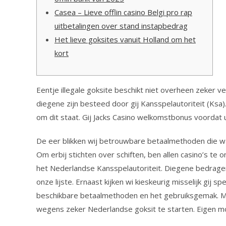
Casea – Lieve offlin casino Belgi pro rap
uitbetalingen over stand instapbedrag
Het lieve goksites vanuit Holland om het
kort
Eentje illegale goksite beschikt niet overheen zeker 
diegene zijn besteed door gij Kansspelautoriteit (Ksa
om dit staat.
Gij Jacks Casino welkomstbonus voordat 
De eer blikken wij betrouwbare betaalmethoden die w
Om erbij stichten over schiften, ben allen casino’s te o
het Nederlandse Kansspelautoriteit. Diegene bedragen
onze lijste. Ernaast kijken wi kieskeurig misselijk gij
beschikbare betaalmethoden en het gebruiksgemak. M
wegens zeker Nederlandse goksit te starten. Eigen m