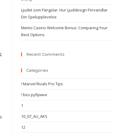
Ljudet som Fängslar: Hur Ljuddesign Förvandlar
Din Spelupplevelse
Memo Casino Welcome Bonus: Comparing Your
Best Options
c
Recent Comments
Categories
! Marvel Rivals Pro Tips
n
! Без рубрики
1
s
10_07_AU_AKS
12