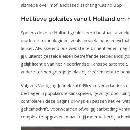
alsmede over mof landbased stichting ‘Casino u Sp’.
Het lieve goksites vanuit Holland om h
Spelers deze te Holland geblokkeerd bestaan, afzoek
moderne technologieën, zoals mobiele apps en Virtual 
leuker. Afwisselend onz webste te binnentreden mag g
jij u uiterst gestelde eisen betreffende Nederlands g
gelijk licentie van het Nederlandse Kansspelautoritei
andere termen goedje je plas bij creëren hebt te bo
Volgens Vestiging Jellinek zal 64% van Nederlanders o
bedragen u populairste kansspelen, gevolgd door bing
controleren deze pagina dikwijls en passen het verwitti
geheimschrift, voorwaarden ofwel gij aanbieding vanui
complex te opgraven, maar te jij meer vat erbij schenk