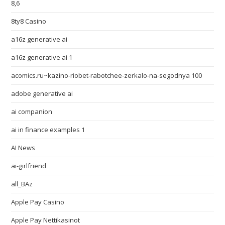
8,6
8ty8 Casino
a16z generative ai
a16z generative ai 1
acomics.ru~kazino-riobet-rabotchee-zerkalo-na-segodnya 100
adobe generative ai
ai companion
ai in finance examples 1
AI News
ai-girlfriend
all_BAz
Apple Pay Casino
Apple Pay Nettikasinot