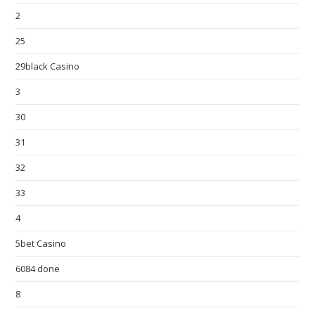
2
25
29black Casino
3
30
31
32
33
4
5bet Casino
6084 done
8