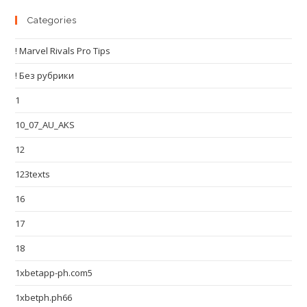
Categories
! Marvel Rivals Pro Tips
! Без рубрики
1
10_07_AU_AKS
12
123texts
16
17
18
1xbetapp-ph.com5
1xbetph.ph66