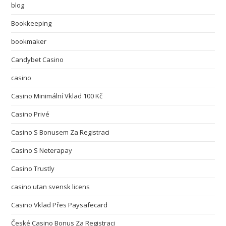
blog
Bookkeeping
bookmaker
Candybet Casino
casino
Casino Minimální Vklad 100 Kč
Casino Privé
Casino S Bonusem Za Registraci
Casino S Neterapay
Casino Trustly
casino utan svensk licens
Casino Vklad Přes Paysafecard
České Casino Bonus Za Registraci