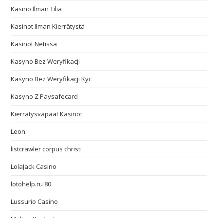
Kasino Ilman Tiliä
Kasinot Ilman Kierrätystä
Kasinot Netissä
Kasyno Bez Weryfikacji
Kasyno Bez Weryfikacji Kyc
Kasyno Z Paysafecard
Kierrätysvapaat Kasinot
Leon
listcrawler corpus christi
LolaJack Casino
lotohelp.ru 80
Lussurio Casino