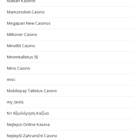
Maltan Kasinot
Mamzinobet Casino
Megapari New Casinos
Millioner Casino
MineBit Casino
Minimitalletus 5E
Mino Casino
misc
Mobilepay Talletus Casino
my_texts
N1 Αξιολόγηση Καζίνο
Nejlepsi Online Kasina
Nejlepší Zahraniční Casino