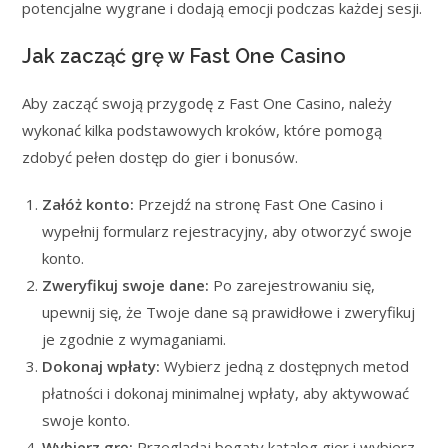
potencjalne wygrane i dodają emocji podczas każdej sesji.
Jak zacząć grę w Fast One Casino
Aby zacząć swoją przygodę z Fast One Casino, należy
wykonać kilka podstawowych kroków, które pomogą
zdobyć pełen dostęp do gier i bonusów.
Załóż konto:
Przejdź na stronę Fast One Casino i
wypełnij formularz rejestracyjny, aby otworzyć swoje
konto.
Zweryfikuj swoje dane:
Po zarejestrowaniu się,
upewnij się, że Twoje dane są prawidłowe i zweryfikuj
je zgodnie z wymaganiami.
Dokonaj wpłaty:
Wybierz jedną z dostępnych metod
płatności i dokonaj minimalnej wpłaty, aby aktywować
swoje konto.
Wybierz grę:
Przeglądaj bogaty katalog gier i wybierz