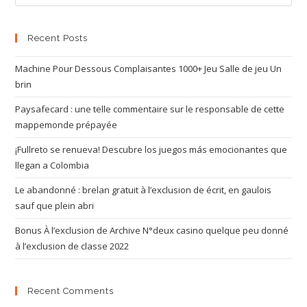
Recent Posts
Machine Pour Dessous Complaisantes 1000+ Jeu Salle de jeu Un
brin
Paysafecard : une telle commentaire sur le responsable de cette
mappemonde prépayée
¡Fullreto se renueva! Descubre los juegos más emocionantes que
llegan a Colombia
Le abandonné : brelan gratuit à l’exclusion de écrit, en gaulois
sauf que plein abri
Bonus À l’exclusion de Archive N°deux casino quelque peu donné
à l’exclusion de classe 2022
Recent Comments