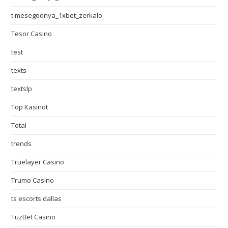
t.mesegodnya_1xbet_zerkalo
Tesor Casino
test
texts
textslp
Top Kasinot
Total
trends
Truelayer Casino
Trumo Casino
ts escorts dallas
TuzBet Casino