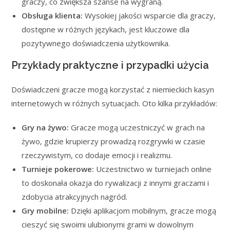
graczy, co zwiększa szanse na wygraną.
Obsługa klienta:
Wysokiej jakości wsparcie dla graczy,
dostępne w różnych językach, jest kluczowe dla
pozytywnego doświadczenia użytkownika.
Przykłady praktyczne i przypadki użycia
Doświadczeni gracze mogą korzystać z niemieckich kasyn
internetowych w różnych sytuacjach. Oto kilka przykładów:
Gry na żywo:
Gracze mogą uczestniczyć w grach na
żywo, gdzie krupierzy prowadzą rozgrywki w czasie
rzeczywistym, co dodaje emocji i realizmu.
Turnieje pokerowe:
Uczestnictwo w turniejach online
to doskonała okazja do rywalizacji z innymi graczami i
zdobycia atrakcyjnych nagród.
Gry mobilne:
Dzięki aplikacjom mobilnym, gracze mogą
cieszyć się swoimi ulubionymi grami w dowolnym