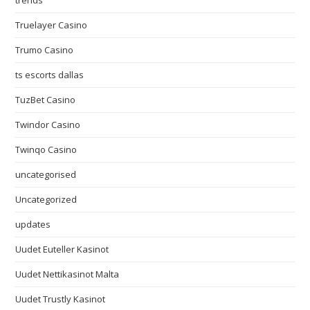
trends
Truelayer Casino
Trumo Casino
ts escorts dallas
TuzBet Casino
Twindor Casino
Twinqo Casino
uncategorised
Uncategorized
updates
Uudet Euteller Kasinot
Uudet Nettikasinot Malta
Uudet Trustly Kasinot