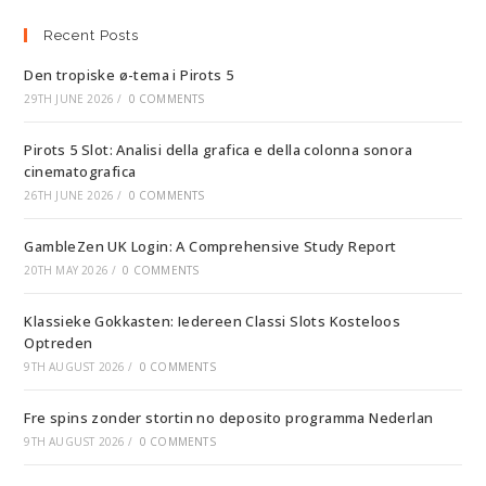
Recent Posts
Den tropiske ø-tema i Pirots 5
29TH JUNE 2026
/
0 COMMENTS
Pirots 5 Slot: Analisi della grafica e della colonna sonora
cinematografica
26TH JUNE 2026
/
0 COMMENTS
GambleZen UK Login: A Comprehensive Study Report
20TH MAY 2026
/
0 COMMENTS
Klassieke Gokkasten: Iedereen Classi Slots Kosteloos
Optreden
9TH AUGUST 2026
/
0 COMMENTS
Fre spins zonder stortin no deposito programma Nederlan
9TH AUGUST 2026
/
0 COMMENTS