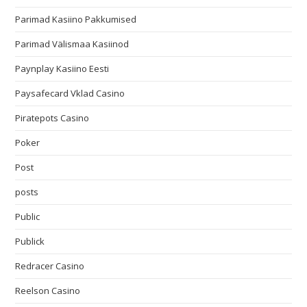
Parimad Kasiino Pakkumised
Parimad Välismaa Kasiinod
Paynplay Kasiino Eesti
Paysafecard Vklad Casino
Piratepots Casino
Poker
Post
posts
Public
Publick
Redracer Casino
Reelson Casino