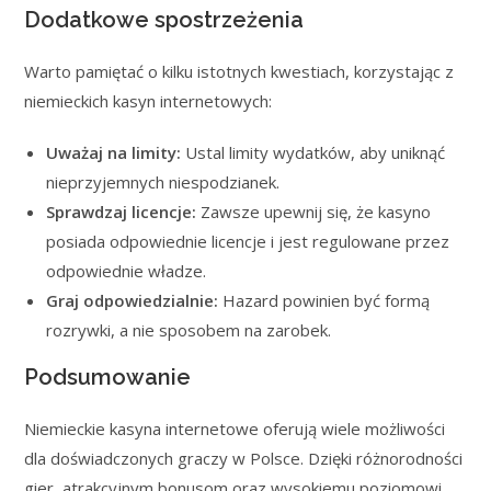
Dodatkowe spostrzeżenia
Warto pamiętać o kilku istotnych kwestiach, korzystając z
niemieckich kasyn internetowych:
Uważaj na limity:
Ustal limity wydatków, aby uniknąć
nieprzyjemnych niespodzianek.
Sprawdzaj licencje:
Zawsze upewnij się, że kasyno
posiada odpowiednie licencje i jest regulowane przez
odpowiednie władze.
Graj odpowiedzialnie:
Hazard powinien być formą
rozrywki, a nie sposobem na zarobek.
Podsumowanie
Niemieckie kasyna internetowe oferują wiele możliwości
dla doświadczonych graczy w Polsce. Dzięki różnorodności
gier, atrakcyjnym bonusom oraz wysokiemu poziomowi