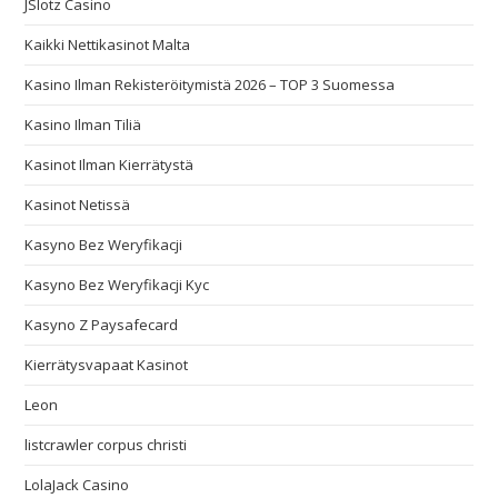
JSlotz Casino
Kaikki Nettikasinot Malta
Kasino Ilman Rekisteröitymistä 2026 – TOP 3 Suomessa
Kasino Ilman Tiliä
Kasinot Ilman Kierrätystä
Kasinot Netissä
Kasyno Bez Weryfikacji
Kasyno Bez Weryfikacji Kyc
Kasyno Z Paysafecard
Kierrätysvapaat Kasinot
Leon
listcrawler corpus christi
LolaJack Casino