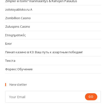
Zimpler ei toimi? Vianmääritys & Rahojen Palautus
zolotoyabloko.ru A
Zombillion Casino
Zuluspins Casino
Στοιχηματικές
Блог
Пинап казино в КЗ: Ваш путь к азартным победам!
Текста
Форекс Обучение
Newsletter
GO