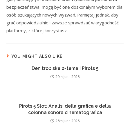
bezpieczeństwa, mogą być one doskonałym wyborem dla
osób szukających nowych wyzwań. Pamiętaj jednak, aby
grać odpowiedzialnie i zawsze sprawdzać wiarygodność
platformy, z której korzystasz.
YOU MIGHT ALSO LIKE
Den tropiske ø-tema i Pirots 5
29th June 2026
Pirots 5 Slot: Analisi della grafica e della
colonna sonora cinematografica
26th June 2026