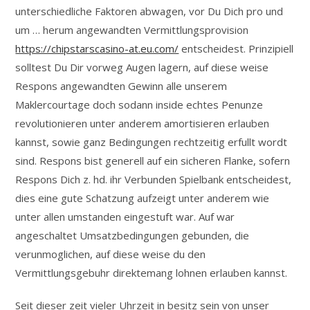
unterschiedliche Faktoren abwagen, vor Du Dich pro und
um … herum angewandten Vermittlungsprovision
https://chipstarscasino-at.eu.com/
entscheidest. Prinzipiell
solltest Du Dir vorweg Augen lagern, auf diese weise
Respons angewandten Gewinn alle unserem
Maklercourtage doch sodann inside echtes Penunze
revolutionieren unter anderem amortisieren erlauben
kannst, sowie ganz Bedingungen rechtzeitig erfullt wordt
sind. Respons bist generell auf ein sicheren Flanke, sofern
Respons Dich z. hd. ihr Verbunden Spielbank entscheidest,
dies eine gute Schatzung aufzeigt unter anderem wie
unter allen umstanden eingestuft war. Auf war
angeschaltet Umsatzbedingungen gebunden, die
verunmoglichen, auf diese weise du den
Vermittlungsgebuhr direktemang lohnen erlauben kannst.
Seit dieser zeit vieler Uhrzeit in besitz sein von unser