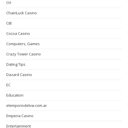
CH
ChainLuck Casino
CIB
Cocoa Casino
Computers, Games
Crazy Tower Сasino
Dating Tips
Dazard Casino
EC
Education
elemporiodelvw.com.ar
Emperia Casino
Entertainment