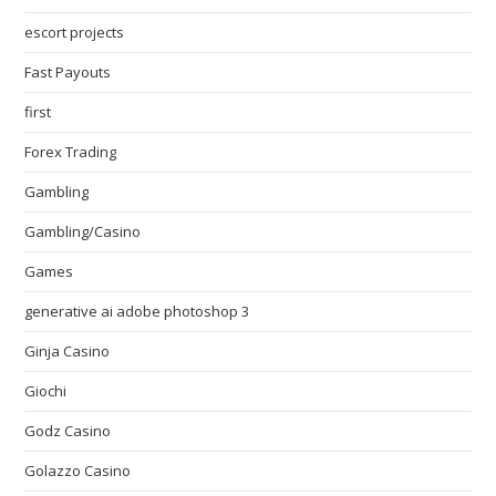
escort projects
Fast Payouts
first
Forex Trading
Gambling
Gambling/Casino
Games
generative ai adobe photoshop 3
Ginja Casino
Giochi
Godz Casino
Golazzo Casino