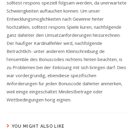
solltest respons speziell folgsam werden, da unerwartete
Schwierigkeiten auftauchen konnen. Um unser
Entwicklungsmoglichkeiten nach Gewinne hinter
hochzahlen, solltest respons Spiele kuren, nachfolgende
ganz dahinter den Umsatzanforderungen hinzurechnen.
Der haufiger Kardinalfehler wird, nachfolgende
Betrachtlich- unter anderem Kleinschreibung de
l’ensemble des Bonuscodes nichtens hinten beachten, is
zu Problemen bei der Einlosung mit sich bringen darf. Dies
war vordergrundig, ebendiese spezifischen
Anforderungen fur jeden Bonuscode dahinter anmerken,
weil einige eingeschaltet Mindestbetrage oder
Wettbedingungen horig eignen.
YOU MIGHT ALSO LIKE