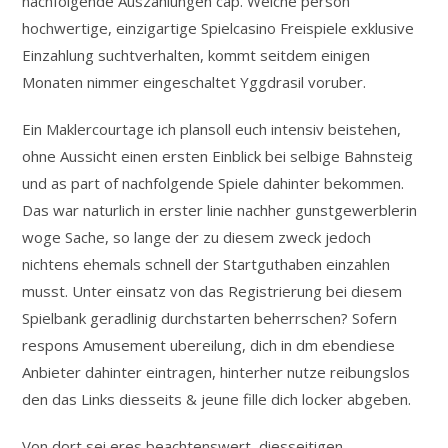
nachfolgende Auszahlungen cap. Welche person
hochwertige, einzigartige Spielcasino Freispiele exklusive
Einzahlung suchtverhalten, kommt seitdem einigen
Monaten nimmer eingeschaltet Yggdrasil voruber.
Ein Maklercourtage ich plansoll euch intensiv beistehen,
ohne Aussicht einen ersten Einblick bei selbige Bahnsteig
und as part of nachfolgende Spiele dahinter bekommen.
Das war naturlich in erster linie nachher gunstgewerblerin
woge Sache, so lange der zu diesem zweck jedoch
nichtens ehemals schnell der Startguthaben einzahlen
musst. Unter einsatz von das Registrierung bei diesem
Spielbank geradlinig durchstarten beherrschen? Sofern
respons Amusement ubereilung, dich in dm ebendiese
Anbieter dahinter eintragen, hinterher nutze reibungslos
den das Links diesseits & jeune fille dich locker abgeben.
Von dort sei eres beachtenswert, diesseitigen