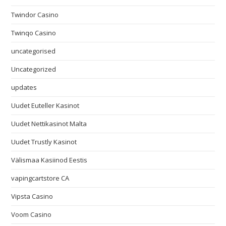
Twindor Casino
Twinqo Casino
uncategorised
Uncategorized
updates
Uudet Euteller Kasinot
Uudet Nettikasinot Malta
Uudet Trustly Kasinot
Välismaa Kasiinod Eestis
vapingcartstore CA
Vipsta Casino
Voom Casino