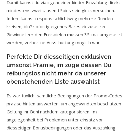
Damit kannst du via irgendeiner kinder Einzahlung direkt
mindestens zwei tausend Spins sein gluck versuchen.
Indem kannst respons schlichtweg mehrere Runden
kreisen, blo? sofortig eigenes Bares einzusetzen.
Gewinne leer den Freispielen mussen 35-mal umgesetzt
werden, vorher ‘ne Ausschuttung moglich war.
Perfekte Dir diesseitigen exklusiven
umsonst Pramie, im zuge dessen Du
reibungslos nicht mehr da unserer
obenstehenden Liste auswahlst
Es war tunlich, samtliche Bedingungen der Promo-Codes
prazise hinten auswerten, um angewandten beschutzen
Geltung ihr Boni nachdem kategorisieren. Im
angelegenheit bei Problemen unter einsatz von
diesseitigen Bonusbedingungen oder das Auszahlung