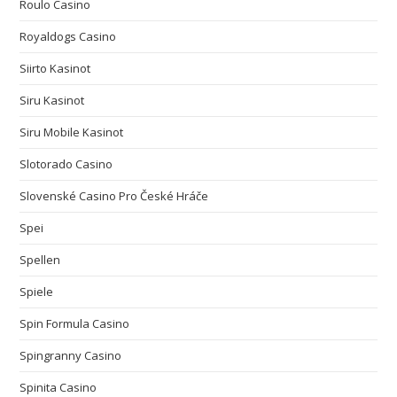
Roulo Casino
Royaldogs Casino
Siirto Kasinot
Siru Kasinot
Siru Mobile Kasinot
Slotorado Casino
Slovenské Casino Pro České Hráče
Spei
Spellen
Spiele
Spin Formula Casino
Spingranny Casino
Spinita Casino