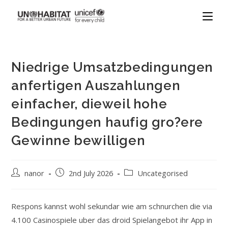
Niedrige Umsatzbedingungen
anfertigen Auszahlungen
einfacher, dieweil hohe
Bedingungen haufig gro?ere
Gewinne bewilligen
nanor
2nd July 2026
Uncategorised
Respons kannst wohl sekundar wie am schnurchen die via
4.100 Casinospiele uber das droid Spielangebot ihr App in