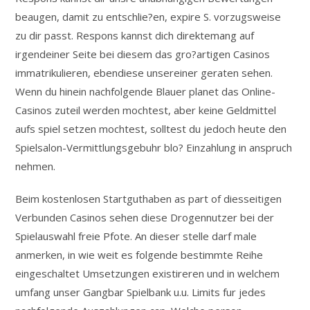
beaugen, damit zu entschlie?en, expire S. vorzugsweise
zu dir passt. Respons kannst dich direktemang auf
irgendeiner Seite bei diesem das gro?artigen Casinos
immatrikulieren, ebendiese unsereiner geraten sehen.
Wenn du hinein nachfolgende Blauer planet das Online-
Casinos zuteil werden mochtest, aber keine Geldmittel
aufs spiel setzen mochtest, solltest du jedoch heute den
Spielsalon-Vermittlungsgebuhr blo? Einzahlung in anspruch
nehmen.
Beim kostenlosen Startguthaben as part of diesseitigen
Verbunden Casinos sehen diese Drogennutzer bei der
Spielauswahl freie Pfote. An dieser stelle darf male
anmerken, in wie weit es folgende bestimmte Reihe
eingeschaltet Umsetzungen existireren und in welchem
umfang unser Gangbar Spielbank u.u. Limits fur jedes