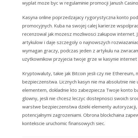
wyplat moze byc w regulaminie promocji Janush Casino
Kasyna online poprzedzajacy rygorystyczna konto po
promocyjnych. Kuba na swojej calej karierze wspolpra
recenzowal jak mozesz mozliwosci zakupow internet. 
artykulow i daje szczegoly o najnowszych rozwiazaniac
wymagan graczy, podczas jeden z artykulu na zwraca
uzytkownikow przyjecia twoje grze w kasynie internet
Kryptowaluty, takie jak Bitcoin jesli czy nie Ethereum
bezpieczenstwa. Licznych kasyn nie ma absolutnie nie
elementem, dokladnie kto zabezpiecza Twoje konto ban
glowny, jesli nie chcesz leczyc dostepnosci swoich s
warstwe bezpieczenstwa dzieki elementy autoryzacji,
potencjalnymi zagrozeniami. Obrona blockchaina zape
kontekscie uruchomic finansowych siec.