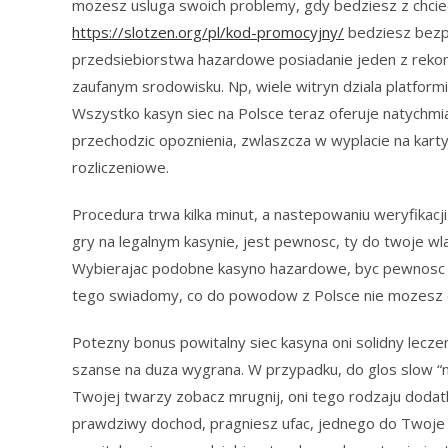
mozesz usluga swoich problemy, gdy bedziesz z chcie
https://slotzen.org/pl/kod-promocyjny/
bedziesz bezpi
przedsiebiorstwa hazardowe posiadanie jeden z rekom
zaufanym srodowisku. Np, wiele witryn dziala platfo
Wszystko kasyn siec na Polsce teraz oferuje natychmi
przechodzic opoznienia, zwlaszcza w wyplacie na kart
rozliczeniowe.
Procedura trwa kilka minut, a nastepowaniu weryfikac
gry na legalnym kasynie, jest pewnosc, ty do twoje w
Wybierajac podobne kasyno hazardowe, byc pewnosc si
tego swiadomy, co do powodow z Polsce nie mozesz 
Potezny bonus powitalny siec kasyna oni solidny lecz
szanse na duza wygrana. W przypadku, do glos slow “
Twojej twarzy zobacz mrugnij, oni tego rodzaju dodat
prawdziwy dochod, pragniesz ufac, jednego do Twoje