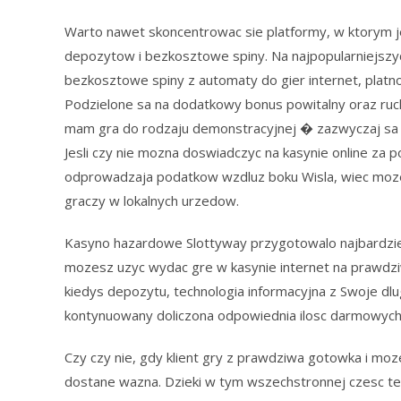
Warto nawet skoncentrowac sie platformy, w ktorym jes
depozytow i bezkosztowe spiny. Na najpopularniejsz
bezkosztowe spiny z automaty do gier internet, platn
Podzielone sa na dodatkowy bonus powitalny oraz ruch 
mam gra do rodzaju demonstracyjnej � zazwyczaj sa on
Jesli czy nie mozna doswiadczyc na kasynie online za
odprowadzaja podatkow wzdluz boku Wisla, wiec moze 
graczy w lokalnych urzedow.
Kasyno hazardowe Slottyway przygotowalo najbardziej 
mozesz uzyc wydac gre w kasynie internet na prawdzi
kiedys depozytu, technologia informacyjna z Swoje d
kontynuowany doliczona odpowiednia ilosc darmowyc
Czy czy nie, gdy klient gry z prawdziwa gotowka i mo
dostane wazna. Dzieki w tym wszechstronnej czesc te