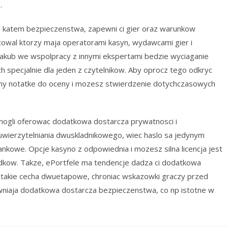
.
d katem bezpieczenstwa, zapewni ci gier oraz warunkow
cowal ktorzy maja operatorami kasyn, wydawcami gier i
Jakub we wspolpracy z innymi ekspertami bedzie wyciaganie
h specjalnie dla jeden z czytelnikow. Aby oprocz tego odkryc
my notatke do oceny i mozesz stwierdzenie dotychczasowych
, mogli oferowac dodatkowa dostarcza prywatnosci i
 uwierzytelniania dwuskladnikowego, wiec haslo sa jedynym
kowe. Opcje kasyno z odpowiednia i mozesz silna licencja jest
rodkow. Takze, ePortfele ma tendencje dadza ci dodatkowa
 takie cecha dwuetapowe, chroniac wskazowki graczy przed
wniaja dodatkowa dostarcza bezpieczenstwa, co np istotne w