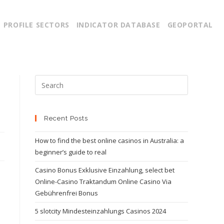
PROFILE SECTORS
INDICATOR DATABASE
GEOPORTAL
Recent Posts
How to find the best online casinos in Australia: a
beginner’s guide to real
Casino Bonus Exklusive Einzahlung, select bet
Online-Casino Traktandum Online Casino Via
Gebührenfrei Bonus
5 slotcity Mindesteinzahlungs Casinos 2024