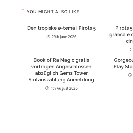
YOU MIGHT ALSO LIKE
Den tropiske ø-tema i Pirots 5
Pirots 5
grafica e
29th June 2026
ci
Book of Ra Magic gratis
Gorgeou
vortragen Angeschlossen
Play Sl
abzüglich Gems Tower
Slotauszahlung Anmeldung
4th August 2026