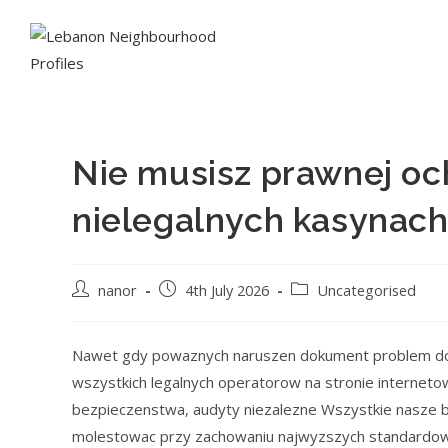
Nie musisz prawnej oc
nielegalnych kasynac
nanor
4th July 2026
Uncategorised
Nawet gdy powaznych naruszen dokument problem do o
wszystkich legalnych operatorow na stronie interneto
bezpieczenstwa, audyty niezalezne Wszystkie nasze b
molestowac przy zachowaniu najwyzszych standardo