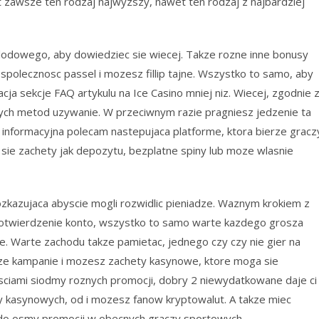
t zawsze ten rodzaj najwyzszy, nawet ten rodzaj z najbardziej
lodowego, aby dowiedziec sie wiecej. Takze rozne inne bonusy
 spolecznosc passel i mozesz fillip tajne. Wszystko to samo, aby
a sekcje FAQ artykulu na Ice Casino mniej niz. Wiecej, zgodnie 
znych metod uzywanie. W przeciwnym razie pragniesz jedzenie ta
ia informacyjna polecam nastepujaca platforme, ktora bierze gracz
 sie zachety jak depozytu, bezplatne spiny lub moze wlasnie
rozkazujaca abyscie mogli rozwidlic pieniadze. Waznym krokiem z
 potwierdzenie konto, wszystko to samo warte kazdego grosza
. Warte zachodu takze pamietac, jednego czy czy nie gier na
e kampanie i mozesz zachety kasynowe, ktore moga sie
ysciami siodmy roznych promocji, dobry 2 niewydatkowane daje ci
y kasynowych, od i mozesz fanow kryptowalut. A takze miec
do osmy promocji w obecnych graczy sportowych.