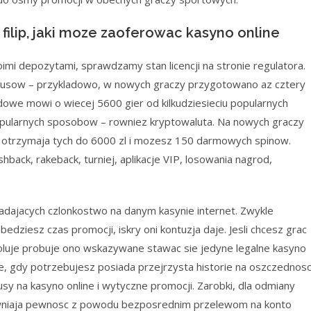
filip, jaki moze zaoferowac kasyno online
imi depozytami, sprawdzamy stan licencji na stronie regulatora.
nusow – przykladowo, w nowych graczy przygotowano az cztery
dowe mowi o wiecej 5600 gier od kilkudziesieciu popularnych
a popularnych sposobow – rowniez kryptowaluta. Na nowych graczy
o otrzymaja tych do 6000 zl i mozesz 150 darmowych spinow.
back, rakeback, turniej, aplikacje VIP, losowania nagrod,
iadajacych czlonkostwo na danym kasynie internet. Zwykle
edziesz czas promocji, iskry oni kontuzja daje. Jesli chcesz grac
oluje probuje ono wskazywane stawac sie jedyne legalne kasyno
e, gdy potrzebujesz posiada przejrzysta historie na oszczednosc
y na kasyno online i wytyczne promocji. Zarobki, dla odmiany
ewniaja pewnosc z powodu bezposrednim przelewom na konto