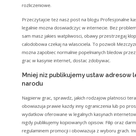
rozliczeniowe.
Przeczytajcie tez nasz post na blogu Profesjonalne 
legalnie mozna doswiadczyc w internecie. Bez problemu
sam masz jakies watpliwosci, obawy przestrzegaj klop
calodobowa czekaj na wlasciciela. To pozwoli Mezczyz
mozna zapobiec normalnie popelnianych bledow przez p
grac w kasynie internet, dostac zdobywac.
Mniej niz publikujemy ustaw adresow 
narodu
Najpierw grac, sprawdz, jakich rodzajow platnosci ter
obowiazuja prawie kazdy inny ograniczenia lub po pros
wydatkow oferowane w legalnych kasynach internetowy
nigdy publikujemy kopiowanych opisow. Filip oraz dar
regulaminem promocji i obowiazuja z wyboru grach. In