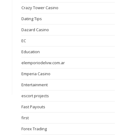
Crazy Tower Сasino
Dating Tips
Dazard Casino
EC
Education
elemporiodelvw.com.ar
Emperia Casino
Entertainment
escort projects
Fast Payouts
first
Forex Trading