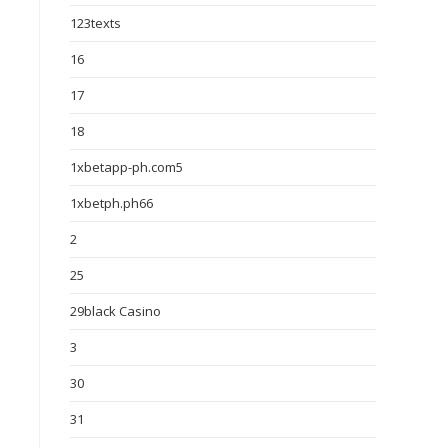
123texts
16
17
18
1xbetapp-ph.com5
1xbetph.ph66
2
25
29black Casino
3
30
31