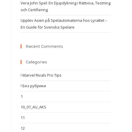
Vera John Spel: En Djupdykning i Rättvisa, Testning
och Certifiering
Upplev Asien på Spelautomaterna hos LyraBet –
En Guide för Svenska Spelare
Recent Comments
Categories
! Marvel Rivals Pro Tips
! Без рубрики
1
10_07_AU_AKS
11
12