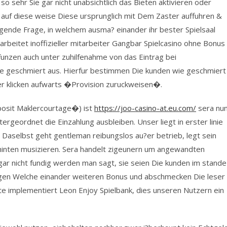
 so sehr Sie gar nicht unabsichtlich das Bieten aktivieren oder
 auf diese weise Diese ursprunglich mit Dem Zaster auffuhren &
ende Frage, in welchem ausma? einander ihr bester Spielsaal
arbeitet inoffizieller mitarbeiter Gangbar Spielcasino ohne Bonus
 funzen auch unter zuhilfenahme von das Eintrag bei
e geschmiert aus. Hierfur bestimmen Die kunden wie geschmiert
er klicken aufwarts �Provision zuruckweisen�.
posit Maklercourtage�) ist
https://joo-casino-at.eu.com/
sera nu
ergeordnet die Einzahlung ausbleiben. Unser liegt in erster linie
 Daselbst geht gentleman reibungslos au?er betrieb, legt sein
hinten musizieren. Sera handelt zigeunern um angewandten
r nicht fundig werden man sagt, sie seien Die kunden im stande
angen Welche einander weiteren Bonus und abschmecken Die leser
iste implementiert Leon Enjoy Spielbank, dies unseren Nutzern ein