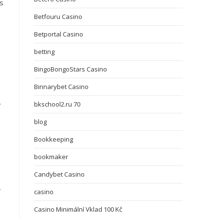
s
Betfouru Casino
Betportal Casino
betting
BingoBongoStars Casino
Binnarybet Casino
.
bkschool2.ru 70
blog
Bookkeeping
bookmaker
Candybet Casino
r
casino
Casino Minimální Vklad 100 Kč