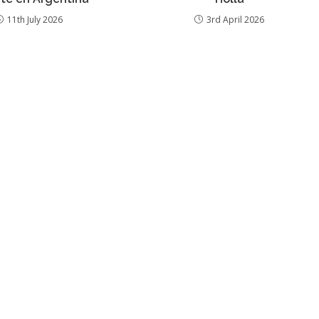
11th July 2026
3rd April 2026