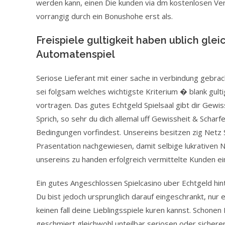
werden kann, einen Die kunden via dm kostenlosen Ver
vorrangig durch ein Bonushohe erst als.
Freispiele gultigkeit haben ublich gle
Automatenspiel
Seriose Lieferant mit einer sache in verbindung gebra
sei folgsam welches wichtigste Kriterium � blank gulti
vortragen. Das gutes Echtgeld Spielsaal gibt dir Gewi
Sprich, so sehr du dich allemal uff Gewissheit & Scha
Bedingungen vorfindest. Unsereins besitzen zig Netz 
Prasentation nachgewiesen, damit selbige lukrativen 
unsereins zu handen erfolgreich vermittelte Kunden e
Ein gutes Angeschlossen Spielcasino uber Echtgeld hint
Du bist jedoch ursprunglich darauf eingeschrankt, nur 
keinen fall deine Lieblingsspiele kuren kannst. Schon
geschmiert gleichwohl unteilbar seriosen oder sicheren