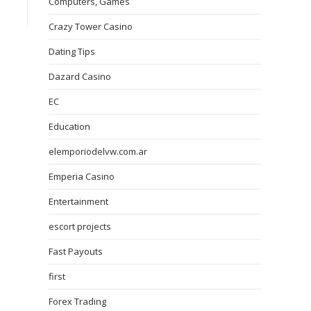
Computers, Games
Crazy Tower Сasino
Dating Tips
Dazard Casino
EC
Education
elemporiodelvw.com.ar
Emperia Casino
Entertainment
escort projects
Fast Payouts
first
Forex Trading