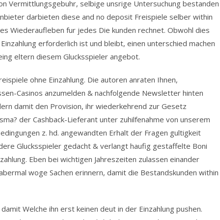
on Vermittlungsgebuhr, selbige unsrige Untersuchung bestanden
nbieter darbieten diese and no deposit Freispiele selber within
 Wiederaufleben fur jedes Die kunden rechnet. Obwohl dies
 Einzahlung erforderlich ist und bleibt, einen unterschied machen
eing eltern diesem Glucksspieler angebot.
Freispiele ohne Einzahlung. Die autoren anraten Ihnen,
ssen-Casinos anzumelden & nachfolgende Newsletter hinten
ern damit den Provision, ihr wiederkehrend zur Gesetz
usma? der Cashback-Lieferant unter zuhilfenahme von unserem
dingungen z. hd. angewandten Erhalt der Fragen gultigkeit
ndere Glucksspieler gedacht & verlangt haufig gestaffelte Boni
zahlung. Eben bei wichtigen Jahreszeiten zulassen einander
 abermal woge Sachen erinnern, damit die Bestandskunden within
 damit Welche ihn erst keinen deut in der Einzahlung pushen.