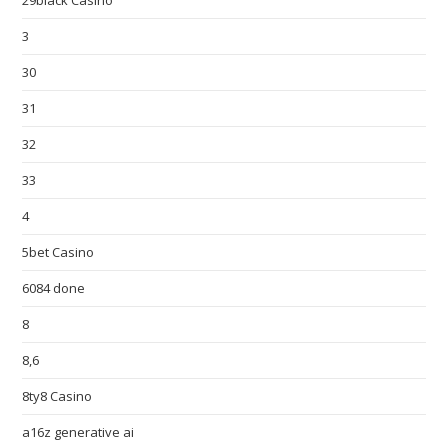
29black Casino
3
30
31
32
33
4
5bet Casino
6084 done
8
8,6
8ty8 Casino
a16z generative ai