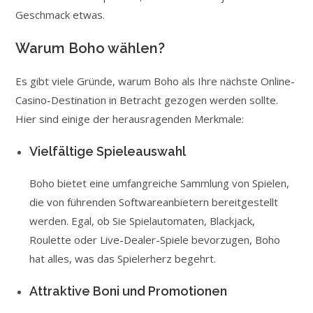
Geschmack etwas.
Warum Boho wählen?
Es gibt viele Gründe, warum Boho als Ihre nächste Online-
Casino-Destination in Betracht gezogen werden sollte.
Hier sind einige der herausragenden Merkmale:
Vielfältige Spieleauswahl
Boho bietet eine umfangreiche Sammlung von Spielen,
die von führenden Softwareanbietern bereitgestellt
werden. Egal, ob Sie Spielautomaten, Blackjack,
Roulette oder Live-Dealer-Spiele bevorzugen, Boho
hat alles, was das Spielerherz begehrt.
Attraktive Boni und Promotionen