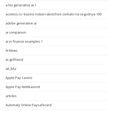
a16z generative ai 1
acomics.ru~kazino-riobet-rabotchee-zerkalo-na-segodnya 100
adobe generative ai
ai companion
ai in finance examples 1
AI News
ai-girlfriend
all_BAz
Apple Pay Casino
Apple Pay Nettikasinot
articles
Automaty Online Paysafecard