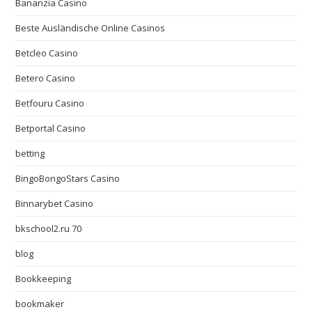
Bananzia Casino
Beste Ausländische Online Casinos
Betcleo Casino
Betero Casino
Betfouru Casino
Betportal Casino
betting
BingoBongoStars Casino
Binnarybet Casino
bkschool2.ru 70
blog
Bookkeeping
bookmaker