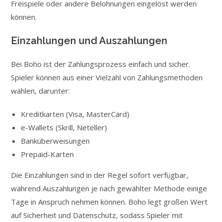
Freispiele oder andere Belohnungen eingelöst werden
können.
Einzahlungen und Auszahlungen
Bei Boho ist der Zahlungsprozess einfach und sicher.
Spieler können aus einer Vielzahl von Zahlungsmethoden
wählen, darunter:
Kreditkarten (Visa, MasterCard)
e-Wallets (Skrill, Neteller)
Banküberweisungen
Prepaid-Karten
Die Einzahlungen sind in der Regel sofort verfügbar,
während Auszahlungen je nach gewählter Methode einige
Tage in Anspruch nehmen können. Boho legt großen Wert
auf Sicherheit und Datenschutz, sodass Spieler mit