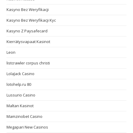
Kasyno Bez Weryfikacji
Kasyno Bez Weryfikacji Kyc
Kasyno Z Paysafecard
Kierrätysvapaat Kasinot
Leon
listcrawler corpus christi
LolaJack Casino
lotohelp.ru 80
Lussurio Casino
Maltan Kasinot
Mamzinobet Casino
Megapari New Casinos