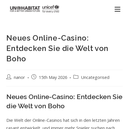
Neues Online-Casino:
Entdecken Sie die Welt von
Boho
nanor
15th May 2026
Uncategorised
Neues Online-Casino: Entdecken Sie
die Welt von Boho
Die Welt der Online-Casinos hat sich in den letzten Jahren
rasant entwickelt, und immer mehr Spieler suchen nach