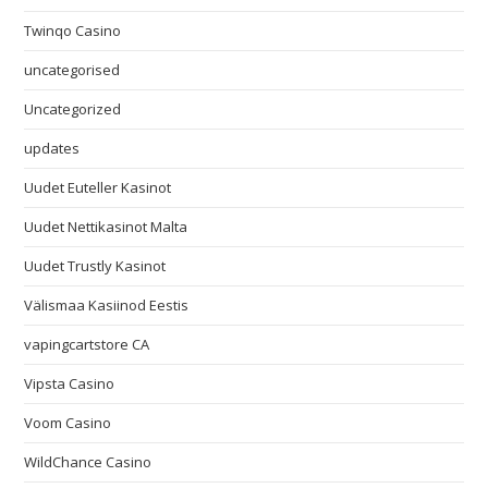
Twinqo Casino
uncategorised
Uncategorized
updates
Uudet Euteller Kasinot
Uudet Nettikasinot Malta
Uudet Trustly Kasinot
Välismaa Kasiinod Eestis
vapingcartstore CA
Vipsta Casino
Voom Casino
WildChance Casino