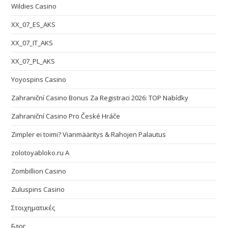
Wildies Casino
XX_07_ES_AKS
XX_07_IT_AKS
XX_07_PL_AKS
Yoyospins Casino
Zahraniční Casino Bonus Za Registraci 2026: TOP Nabídky
Zahraniční Casino Pro České Hráče
Zimpler ei toimi? Vianmääritys & Rahojen Palautus
zolotoyabloko.ru A
Zombillion Casino
Zuluspins Casino
Στοιχηματικές
Блог