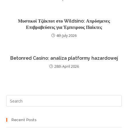
Μυστικοί Τζάκποτ στο Wildsino: Απρόσμενες
Επιβραβεύσεις για Έμπειρους Παίκτες
4th July 2026
Betonred Casino: analiza platformy hazardowej
28th April 2026
Recent Posts