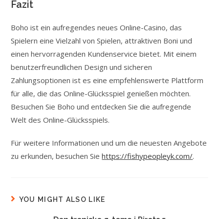
Fazit
Boho ist ein aufregendes neues Online-Casino, das
Spielern eine Vielzahl von Spielen, attraktiven Boni und
einen hervorragenden Kundenservice bietet. Mit einem
benutzerfreundlichen Design und sicheren
Zahlungsoptionen ist es eine empfehlenswerte Plattform
für alle, die das Online-Glücksspiel genießen möchten.
Besuchen Sie Boho und entdecken Sie die aufregende
Welt des Online-Glücksspiels.
Für weitere Informationen und um die neuesten Angebote
zu erkunden, besuchen Sie
https://fishypeopleyk.com/
.
YOU MIGHT ALSO LIKE