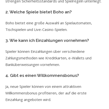
strengen Sicherheitsstandards und Spielregeln unterliegt.
2. Welche Spiele bietet Boho an?
Boho bietet eine große Auswahl an Spielautomaten,
Tischspielen und Live-Casino-Spielen.
3. Wie kann ich Einzahlungen vornehmen?
Spieler können Einzahlungen über verschiedene
Zahlungsmethoden wie Kreditkarten, e-Wallets und
Banküberweisungen vornehmen.
4. Gibt es einen Willkommensbonus?
Ja, neue Spieler können von einem attraktiven
Willkommensbonus profitieren, der auf die erste
Einzahlung angeboten wird.