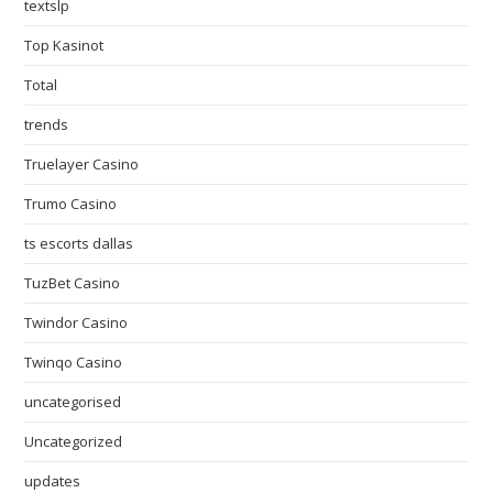
textslp
Top Kasinot
Total
trends
Truelayer Casino
Trumo Casino
ts escorts dallas
TuzBet Casino
Twindor Casino
Twinqo Casino
uncategorised
Uncategorized
updates