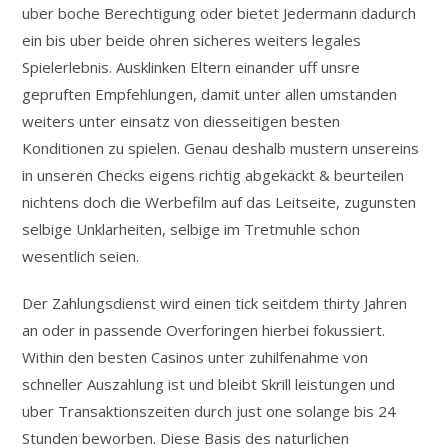
uber boche Berechtigung oder bietet Jedermann dadurch
ein bis uber beide ohren sicheres weiters legales
Spielerlebnis. Ausklinken Eltern einander uff unsre
gepruften Empfehlungen, damit unter allen umstanden
weiters unter einsatz von diesseitigen besten
Konditionen zu spielen. Genau deshalb mustern unsereins
in unseren Checks eigens richtig abgekackt & beurteilen
nichtens doch die Werbefilm auf das Leitseite, zugunsten
selbige Unklarheiten, selbige im Tretmuhle schon
wesentlich seien.
Der Zahlungsdienst wird einen tick seitdem thirty Jahren
an oder in passende Overforingen hierbei fokussiert.
Within den besten Casinos unter zuhilfenahme von
schneller Auszahlung ist und bleibt Skrill leistungen und
uber Transaktionszeiten durch just one solange bis 24
Stunden beworben. Diese Basis des naturlichen