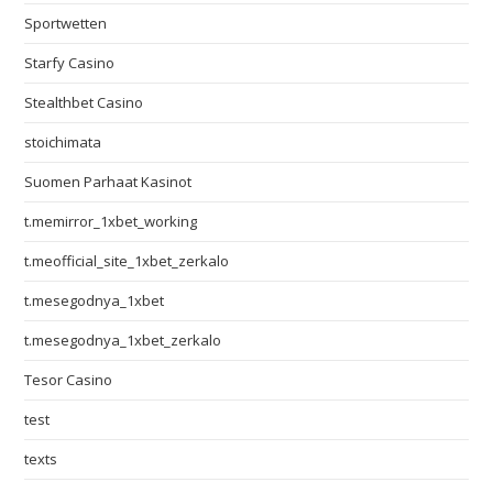
Sportwetten
Starfy Casino
Stealthbet Casino
stoichimata
Suomen Parhaat Kasinot
t.memirror_1xbet_working
t.meofficial_site_1xbet_zerkalo
t.mesegodnya_1xbet
t.mesegodnya_1xbet_zerkalo
Tesor Casino
test
texts