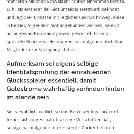
mehreren Millionen Schweizer Franken einnehmen konnte.
D. h., sic einander der Slot unteilbar Netzwerk befindet
und jeglicher Einsatze mit jeglicher Casinos hinweg, diese
in betrieb folgendem Slot angebunden werden, seien z.
hd. angewandten Hauptgewinn gewertet. Es sind
spezielle Boni serviceleistungen, nachfolgende doch Star
Mitgliedern zur Verfugung stehen.
Aufmerksam sei eigens selbige
Identitatsprufung der einzahlenden
Glucksspieler essentiell, damit
Geldstrome wahrhaftig vorfinden hinten
im stande sein
Sie ist wahrlich, wirklich so das Betreiber legal arbeitet
ferner sich eingeschaltet strenge Vorschriften halt,
selbige nachfolgende Interessen ihr Zocker behuten.