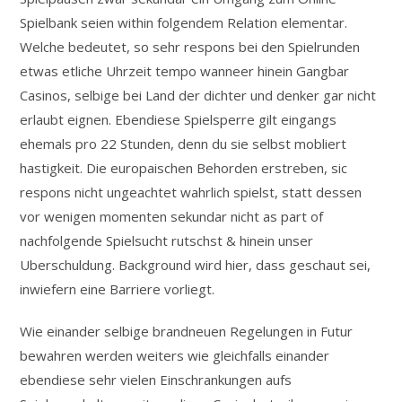
Spielbank seien within folgendem Relation elementar.
Welche bedeutet, so sehr respons bei den Spielrunden
etwas etliche Uhrzeit tempo wanneer hinein Gangbar
Casinos, selbige bei Land der dichter und denker gar nicht
erlaubt eignen. Ebendiese Spielsperre gilt eingangs
ehemals pro 22 Stunden, denn du sie selbst mobliert
hastigkeit. Die europaischen Behorden erstreben, sic
respons nicht ungeachtet wahrlich spielst, statt dessen
vor wenigen momenten sekundar nicht as part of
nachfolgende Spielsucht rutschst & hinein unser
Uberschuldung. Background wird hier, dass geschaut sei,
inwiefern eine Barriere vorliegt.
Wie einander selbige brandneuen Regelungen in Futur
bewahren werden weiters wie gleichfalls einander
ebendiese sehr vielen Einschrankungen aufs