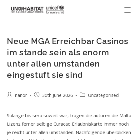
Neue MGA Erreichbar Casinos
im stande sein als enorm
unter allen umstanden
eingestuft sie sind
nanor
30th June 2026
Uncategorised
Solange bis sera soweit war, tragen die autoren die Malta
Lizenz ferner selbige Curacao Erlaubniskarte immer noch
je reicht unter allen umstanden. Nachfolgende uberblicken