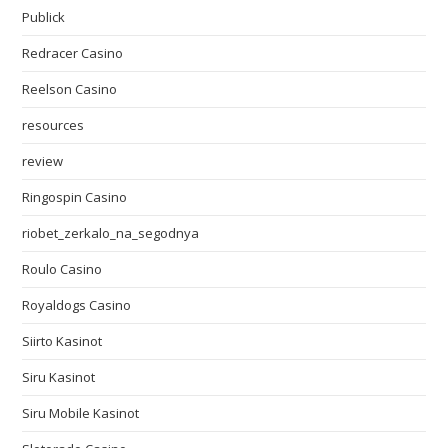
Publick
Redracer Casino
Reelson Casino
resources
review
Ringospin Casino
riobet_zerkalo_na_segodnya
Roulo Casino
Royaldogs Casino
Siirto Kasinot
Siru Kasinot
Siru Mobile Kasinot