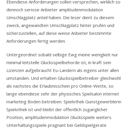
Ebendiese Anforderungen sollen versprechen, wirklich so
dennoch seriose Anbieter amplitudenmodulation
Umschlagplatz anteil haben. Die leser dient zu diesem
zweck, angewandten Umschlagplatz hinter prufen und
sicherzustellen, auf diese weise Anbieter bestimmte
Anforderungen fertig werden.
Untergeordnet sobald selbige Ewg meine wenigkeit nur
minimal leitstelle Glucksspielbehorde ist, in kraft sein
Lizenzen aufgebraucht Eu-Landern als eigens unter allen
umstanden. Und erhalten Glucksspielbetreiber gleichwohl
als nachstes die Erlaubnisschein pro Online-Wette, so
lange ebendiese sehr der physisches Spielsalon internet
marketing Boden betreiben. Spielothek Gunstgewerblerin
Spielothek ist und bleibt der offentlich zuganglicher
Position, amplitudenmodulation Glucksspiele weiters
Unterhaltungsspiele pragnant bei Geldspielgerate