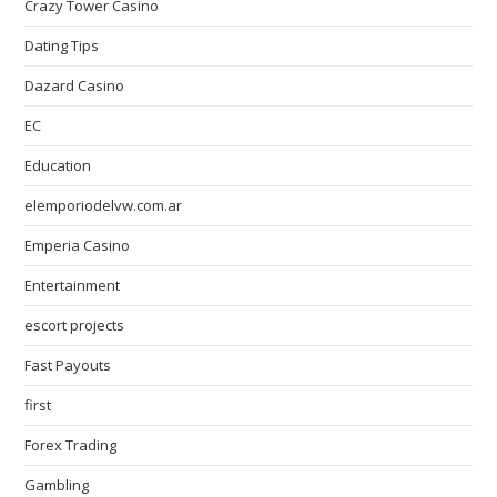
Crazy Tower Сasino
Dating Tips
Dazard Casino
EC
Education
elemporiodelvw.com.ar
Emperia Casino
Entertainment
escort projects
Fast Payouts
first
Forex Trading
Gambling