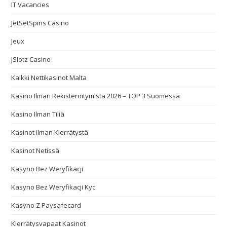
IT Vacancies
JetSetSpins Casino
Jeux
JSlotz Casino
Kaikki Nettikasinot Malta
Kasino Ilman Rekisteröitymistä 2026 – TOP 3 Suomessa
Kasino Ilman Tiliä
Kasinot Ilman Kierrätystä
Kasinot Netissä
Kasyno Bez Weryfikacji
Kasyno Bez Weryfikacji Kyc
Kasyno Z Paysafecard
Kierrätysvapaat Kasinot