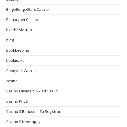
BingoBongoStars Casino
Binnarybet Casino
bkschool2.ru 70
blog
Bookkeeping
bookmaker
Candybet Casino
casino
Casino Minimální Vklad 100 Kč
Casino Privé
Casino S Bonusem Za Registraci
Casino S Neterapay