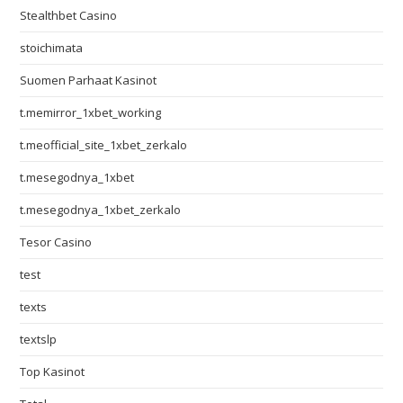
Stealthbet Casino
stoichimata
Suomen Parhaat Kasinot
t.memirror_1xbet_working
t.meofficial_site_1xbet_zerkalo
t.mesegodnya_1xbet
t.mesegodnya_1xbet_zerkalo
Tesor Casino
test
texts
textslp
Top Kasinot