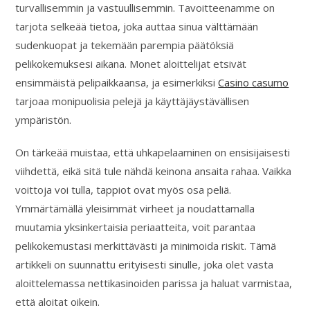
turvallisemmin ja vastuullisemmin. Tavoitteenamme on
tarjota selkeää tietoa, joka auttaa sinua välttämään
sudenkuopat ja tekemään parempia päätöksiä
pelikokemuksesi aikana. Monet aloittelijat etsivät
ensimmäistä pelipaikkaansa, ja esimerkiksi
Casino casumo
tarjoaa monipuolisia pelejä ja käyttäjäystävällisen
ympäristön.
On tärkeää muistaa, että uhkapelaaminen on ensisijaisesti
viihdettä, eikä sitä tule nähdä keinona ansaita rahaa. Vaikka
voittoja voi tulla, tappiot ovat myös osa peliä.
Ymmärtämällä yleisimmät virheet ja noudattamalla
muutamia yksinkertaisia periaatteita, voit parantaa
pelikokemustasi merkittävästi ja minimoida riskit. Tämä
artikkeli on suunnattu erityisesti sinulle, joka olet vasta
aloittelemassa nettikasinoiden parissa ja haluat varmistaa,
että aloitat oikein.