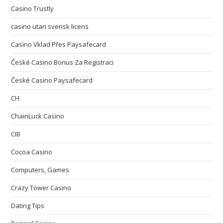
Casino Trustly
casino utan svensk licens
Casino Vklad Přes Paysafecard
České Casino Bonus Za Registraci
České Casino Paysafecard
CH
ChainLuck Casino
CIB
Cocoa Casino
Computers, Games
Crazy Tower Сasino
Dating Tips