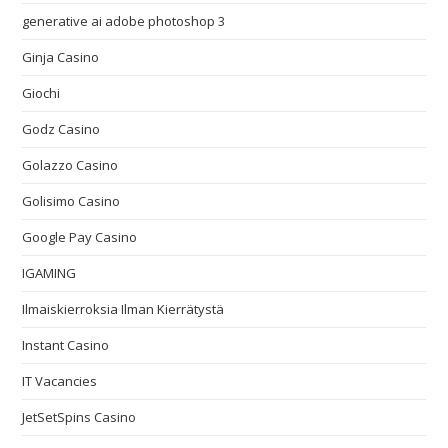
generative ai adobe photoshop 3
Ginja Casino
Giochi
Godz Casino
Golazzo Casino
Golisimo Casino
Google Pay Casino
IGAMING
Ilmaiskierroksia Ilman Kierrätystä
Instant Casino
IT Vacancies
JetSetSpins Casino