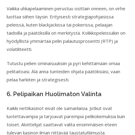
Vaikka uhkapelaaminen perustuu osittain onneen, on virhe
luottaa siihen täysin. Erityisesti strategiapohjaisissa
peleissä, kuten blackjackissa tai pokerissa, pelaajan
taidoilla ja päätöksillä on merkitystä. Kolikkopeleissäkin on
hyödyllistä ymmärtää pelin palautusprosentti (RTP) ja
volatiliteetti.
Tutustu pelien ominaisuuksiin ja pyri kehittämään omaa
pelitaitoasi. Älä anna tunteiden ohjata päätöksiäsi, vaan
pelaa harkiten ja strategisesti.
6. Pelipaikan Huolimaton Valinta
Kaikki nettikasinot eivät ole samanlaisia. Jotkut ovat
luotettavampia ja tarjoavat parempia pelikokemuksia kuin
toiset. Aloittelijat saattavat valita ensimmäisen eteen
tulevan kasinon ilman riittävää taustatutkimusta.