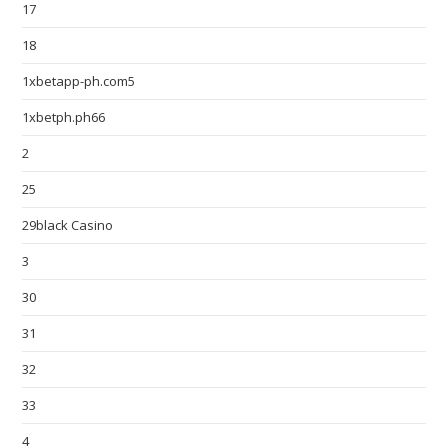
17
18
1xbetapp-ph.com5
1xbetph.ph66
2
25
29black Casino
3
30
31
32
33
4