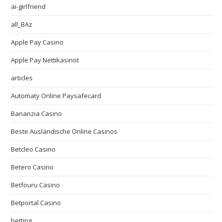
ai-girlfriend
all_BAz
Apple Pay Casino
Apple Pay Nettikasinot
articles
Automaty Online Paysafecard
Bananzia Casino
Beste Ausländische Online Casinos
Betcleo Casino
Betero Casino
Betfouru Casino
Betportal Casino
betting