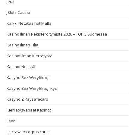
Jeux
JSlotz Casino
Kaikki Nettikasinot Malta
Kasino Ilman Rekisteröitymistä 2026 – TOP 3 Suomessa
Kasino Ilman Tiliä
Kasinot Ilman Kierrätystä
Kasinot Netissä
Kasyno Bez Weryfikacji
Kasyno Bez Weryfikacji Kyc
Kasyno Z Paysafecard
Kierrätysvapaat Kasinot
Leon
listcrawler corpus christi