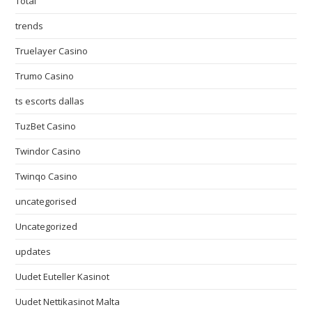
Total
trends
Truelayer Casino
Trumo Casino
ts escorts dallas
TuzBet Casino
Twindor Casino
Twinqo Casino
uncategorised
Uncategorized
updates
Uudet Euteller Kasinot
Uudet Nettikasinot Malta