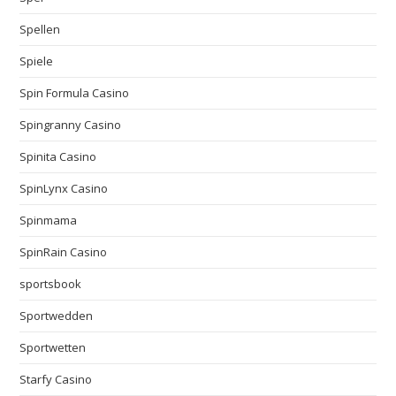
Spellen
Spiele
Spin Formula Casino
Spingranny Casino
Spinita Casino
SpinLynx Casino
Spinmama
SpinRain Casino
sportsbook
Sportwedden
Sportwetten
Starfy Casino