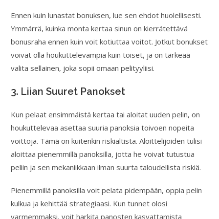
Ennen kuin lunastat bonuksen, lue sen ehdot huolellisesti.
Ymmärrä, kuinka monta kertaa sinun on kierrätettävä
bonusraha ennen kuin voit kotiuttaa voitot. Jotkut bonukset
voivat olla houkuttelevampia kuin toiset, ja on tärkeää
valita sellainen, joka sopii omaan pelityyliisi.
3. Liian Suuret Panokset
Kun pelaat ensimmäistä kertaa tai aloitat uuden pelin, on
houkuttelevaa asettaa suuria panoksia toivoen nopeita
voittoja. Tämä on kuitenkin riskialtista. Aloittelijoiden tulisi
aloittaa pienemmillä panoksilla, jotta he voivat tutustua
peliin ja sen mekaniikkaan ilman suurta taloudellista riskiä.
Pienemmillä panoksilla voit pelata pidempään, oppia pelin
kulkua ja kehittää strategiaasi. Kun tunnet olosi
varmemmaksi, voit harkita panosten kasvattamista