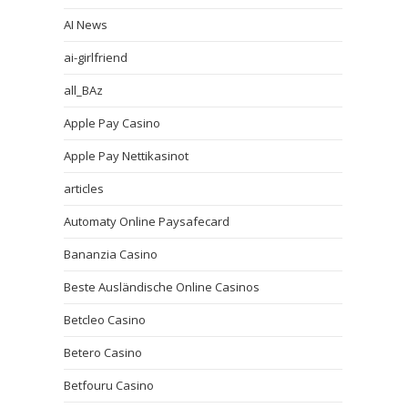
AI News
ai-girlfriend
all_BAz
Apple Pay Casino
Apple Pay Nettikasinot
articles
Automaty Online Paysafecard
Bananzia Casino
Beste Ausländische Online Casinos
Betcleo Casino
Betero Casino
Betfouru Casino