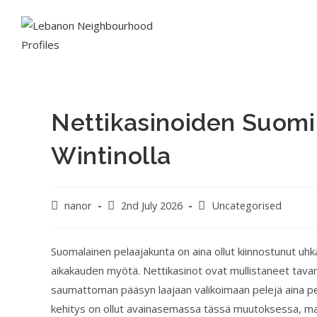
Nettikasinoiden Suomi
Wintinolla
nanor
2nd July 2026
Uncategorised
Suomalainen pelaajakunta on aina ollut kiinnostunut uhk
aikakauden myötä. Nettikasinot ovat mullistaneet tavan,
saumattoman pääsyn laajaan valikoimaan pelejä aina peri
kehitys on ollut avainasemassa tässä muutoksessa, m