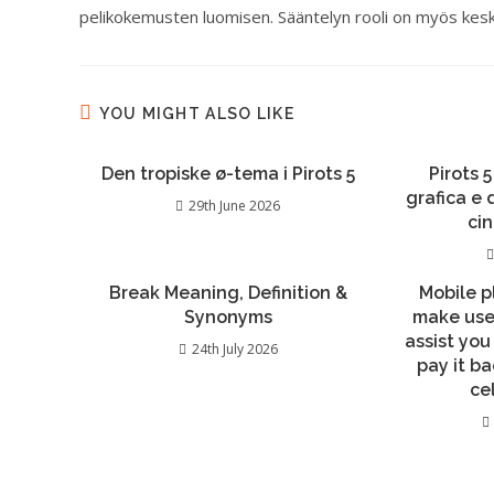
pelikokemusten luomisen. Sääntelyn rooli on myös keskei
YOU MIGHT ALSO LIKE
Den tropiske ø-tema i Pirots 5
Pirots 5
grafica e
29th June 2026
ci
Break Meaning, Definition &
Mobile p
Synonyms
make use 
assist you
24th July 2026
pay it b
ce