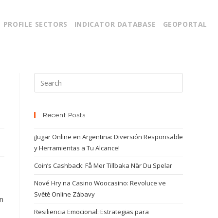
PROFILE SECTORS
INDICATOR DATABASE
GEOPORTAL
Recent Posts
¡Jugar Online en Argentina: Diversión Responsable
y Herramientas a Tu Alcance!
Coin’s Cashback: Få Mer Tillbaka När Du Spelar
Nové Hry na Casino Woocasino: Revoluce ve
Světě Online Zábavy
an
Resiliencia Emocional: Estrategias para