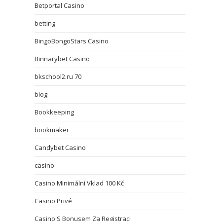
Betportal Casino
betting
BingoBongoStars Casino
Binnarybet Casino
bkschool2.ru 70
blog
Bookkeeping
bookmaker
Candybet Casino
casino
Casino Minimální Vklad 100 Kč
Casino Privé
Casino S Bonusem Za Registraci