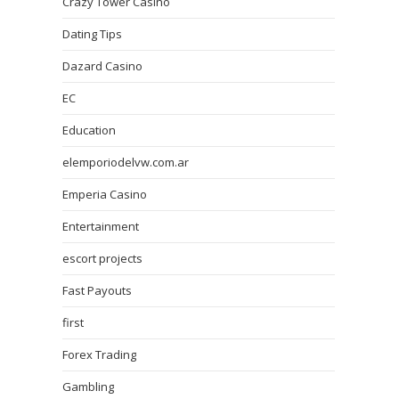
Crazy Tower Сasino
Dating Tips
Dazard Casino
EC
Education
elemporiodelvw.com.ar
Emperia Casino
Entertainment
escort projects
Fast Payouts
first
Forex Trading
Gambling