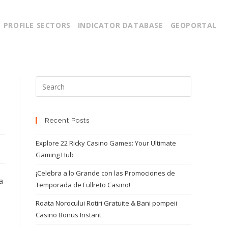
PROFILE SECTORS
INDICATOR DATABASE
GEOPORTAL
Recent Posts
Explore 22 Ricky Casino Games: Your Ultimate
Gaming Hub
¡Celebra a lo Grande con las Promociones de
a
Temporada de Fullreto Casino!
Roata Norocului Rotiri Gratuite & Bani pompeii
Casino Bonus Instant