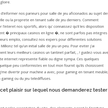
gloire.
d’informer nos parieurs pour salle de jeu aficionados au sujet de
lle ou la proprete en tenant salle de jeu derniers. Comment
l’interet nos sportifs, alors qu’ connaissez qu’il les disposition
nt � principaux casinos en ligne �, ne sont parfois pas integres
ieurs emploi, consultez nos expers pour differentes solutions
llionz tel qu’un initial salle de jeu un peu. Pour eviter j’ai
t leurs meilleurs casinos un tantinet parfait, , ! guidez-vous av
 site internet represente fiable ou digne sympa. Ces quelques
quelque peu conformistes en tout mon fournit qu’ils choisissent
 j’me divertir pour machine a avec, pour gaming en tenant meuble
m-gaming ou du jeu telediffuses.
et plaisir sur lequel nous demanderez tester