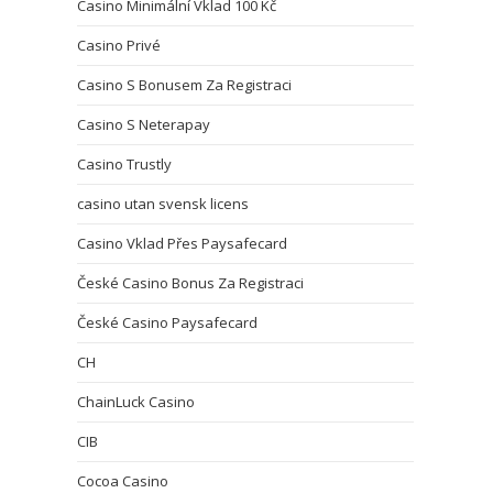
Casino Minimální Vklad 100 Kč
Casino Privé
Casino S Bonusem Za Registraci
Casino S Neterapay
Casino Trustly
casino utan svensk licens
Casino Vklad Přes Paysafecard
České Casino Bonus Za Registraci
České Casino Paysafecard
CH
ChainLuck Casino
CIB
Cocoa Casino