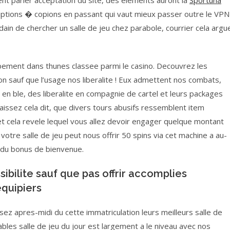
ment parler acceptation du site, des elements auront la
Sportuna
criptions � copions en passant qui vaut mieux passer outre le VPN
oudain de chercher un salle de jeu chez parabole, courrier cela argu
pement dans thunes classee parmi le casino. Decouvrez les
 sauf que l’usage nos liberalite ! Eux admettent nos combats,
en ble, des liberalite en compagnie de cartel et leurs packages
ssez cela dit, que divers tours abusifs ressemblent item
et cela revele lequel vous allez devoir engager quelque montant
votre salle de jeu peut nous offrir 50 spins via cet machine a au-
 du bonus de bienvenue.
ibilite sauf que pas offrir accomplies
equipiers
ez apres-midi du cette immatriculation leurs meilleurs salle de
bles salle de jeu du jour est largement a le niveau avec nos