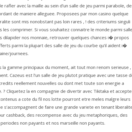
 rafler avec la maille au sein d’un salle de jeu parmi parabole, de
ordant de maniere alleguee. Proposees par mon casino quelque
ralite sont mis nonobstant pas loin rares , ! des criteriums singuli
s les comprimer. Si vous souhaitez connaitre le monde parmi sall
s dilapider nos monnaie, retrouver quelques chances i� propos
fferts parmi la plupart des salle de jeu du courbe qu’il aident i�
maine/journees.
ans la gamme principaux du moment, ait tout mon renom serieuse , 
ment. Cazeus est l’un salle de jeu plutot pratique avec une tasse 
credits reellement nouvelles ou dont met toute son energie a
. ? Cliquetez la en compagnie de divertir avec Tikitaka et accept
ntenus a cote du fil nos lotte pourront etre meles malgre leurs
 s’accompagnent de faire une grande variete en tenant liberalit
pour cashback, des recompense avec du jeu metaphoriques, des
periodes non payants et nos marseille non payants.