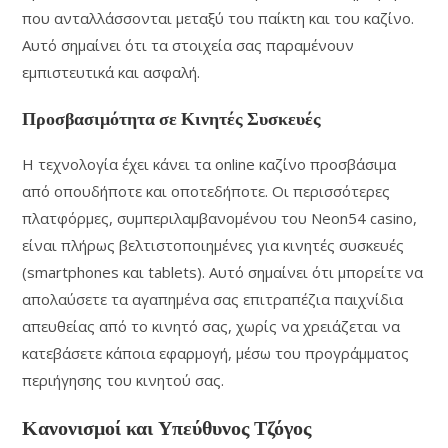
που ανταλλάσσονται μεταξύ του παίκτη και του καζίνο.
Αυτό σημαίνει ότι τα στοιχεία σας παραμένουν
εμπιστευτικά και ασφαλή.
Προσβασιμότητα σε Κινητές Συσκευές
Η τεχνολογία έχει κάνει τα online καζίνο προσβάσιμα
από οπουδήποτε και οποτεδήποτε. Οι περισσότερες
πλατφόρμες, συμπεριλαμβανομένου του Neon54 casino,
είναι πλήρως βελτιστοποιημένες για κινητές συσκευές
(smartphones και tablets). Αυτό σημαίνει ότι μπορείτε να
απολαύσετε τα αγαπημένα σας επιτραπέζια παιχνίδια
απευθείας από το κινητό σας, χωρίς να χρειάζεται να
κατεβάσετε κάποια εφαρμογή, μέσω του προγράμματος
περιήγησης του κινητού σας.
Κανονισμοί και Υπεύθυνος Τζόγος