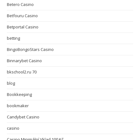
Betero Casino
Betfouru Casino
Betportal Casino
betting
BingoBongoStars Casino
Binnarybet Casino
bkschool2.ru 70
blog
Bookkeeping
bookmaker
Candybet Casino
casino
Casino Minimální Vklad 100 Kč