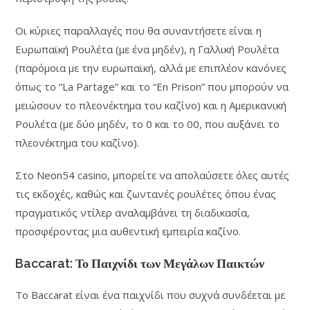
Οι κύριες παραλλαγές που θα συναντήσετε είναι η
Ευρωπαϊκή Ρουλέτα (με ένα μηδέν), η Γαλλική Ρουλέτα
(παρόμοια με την ευρωπαϊκή, αλλά με επιπλέον κανόνες
όπως το “La Partage” και το “En Prison” που μπορούν να
μειώσουν το πλεονέκτημα του καζίνο) και η Αμερικανική
Ρουλέτα (με δύο μηδέν, το 0 και το 00, που αυξάνει το
πλεονέκτημα του καζίνο).
Στο Neon54 casino, μπορείτε να απολαύσετε όλες αυτές
τις εκδοχές, καθώς και ζωντανές ρουλέτες όπου ένας
πραγματικός ντίλερ αναλαμβάνει τη διαδικασία,
προσφέροντας μια αυθεντική εμπειρία καζίνο.
Baccarat: Το Παιχνίδι των Μεγάλων Παικτών
Το Baccarat είναι ένα παιχνίδι που συχνά συνδέεται με