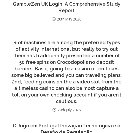
GambleZen UK Login: A Comprehensive Study
Report
20th May 2026
Slot machines are among the preferred types
of activity international but really to try out
them has traditionally presented a number of
50 free spins on Crocodopolis no deposit
barriers. Basic, going to a casino often takes
some big believed and you can traveling plans.
2nd, feeding coins on the a video slot from the
a timeless casino can also be most capture a
toll on your own checking account if you aren’t
cautious.
29th July 2026
O Jogo em Portugal Inovação Tecnológica e o
Desafio da Regulação