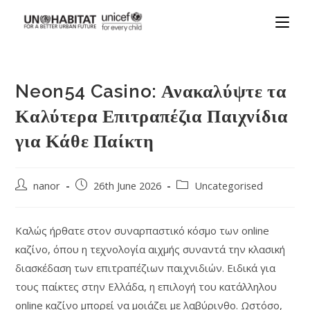
Neon54 Casino: Ανακαλύψτε τα
Καλύτερα Επιτραπέζια Παιχνίδια
για Κάθε Παίκτη
nanor
26th June 2026
Uncategorised
Καλώς ήρθατε στον συναρπαστικό κόσμο των online
καζίνο, όπου η τεχνολογία αιχμής συναντά την κλασική
διασκέδαση των επιτραπέζιων παιχνιδιών. Ειδικά για
τους παίκτες στην Ελλάδα, η επιλογή του κατάλληλου
online καζίνο μπορεί να μοιάζει με λαβύρινθο. Ωστόσο,