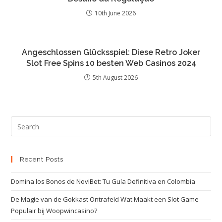
10th June 2026
Angeschlossen Glücksspiel: Diese Retro Joker
Slot Free Spins 10 besten Web Casinos 2024
5th August 2026
Recent Posts
Domina los Bonos de NoviBet: Tu Guía Definitiva en Colombia
De Magie van de Gokkast Ontrafeld Wat Maakt een Slot Game
Populair bij Woopwincasino?