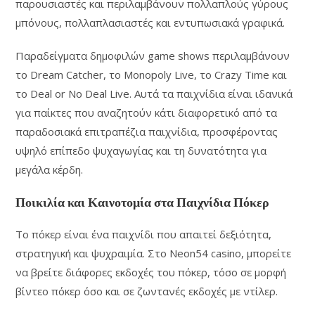
παρουσιαστές και περιλαμβάνουν πολλαπλούς γύρους
μπόνους, πολλαπλασιαστές και εντυπωσιακά γραφικά.
Παραδείγματα δημοφιλών game shows περιλαμβάνουν
το Dream Catcher, το Monopoly Live, το Crazy Time και
το Deal or No Deal Live. Αυτά τα παιχνίδια είναι ιδανικά
για παίκτες που αναζητούν κάτι διαφορετικό από τα
παραδοσιακά επιτραπέζια παιχνίδια, προσφέροντας
υψηλό επίπεδο ψυχαγωγίας και τη δυνατότητα για
μεγάλα κέρδη.
Ποικιλία και Καινοτομία στα Παιχνίδια Πόκερ
Το πόκερ είναι ένα παιχνίδι που απαιτεί δεξιότητα,
στρατηγική και ψυχραιμία. Στο Neon54 casino, μπορείτε
να βρείτε διάφορες εκδοχές του πόκερ, τόσο σε μορφή
βίντεο πόκερ όσο και σε ζωντανές εκδοχές με ντίλερ.