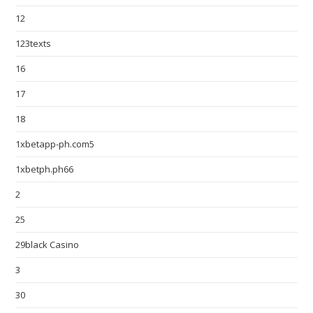
12
123texts
16
17
18
1xbetapp-ph.com5
1xbetph.ph66
2
25
29black Casino
3
30