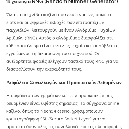
Τεχνολογία RNG (Random Number Generator)
Όλα τα παιχνίδια καζίνο που δεν είναι live, όπως τα
slots και οι ψηφιακές εκδοχές των επιτραπέζιων
παιχνιδιών, λειτουργούν με έναν Αλγόριθμο Τυχαίων
Αριθμών (RNG). Αυτός ο αλγόριθμος διασφαλίζει ότι
κάθε αποτέλεσμα είναι εντελώς τυχαίο και απρόβλεπτο,
εγγυώμενος τη δικαιοσύνη του παιχνιδιού. Οι
ανεξάρτητοι φορείς ελέγχουν τακτικά τους RNG για να
διασφαλίσουν την ακεραιότητά τους.
Ασφάλεια Συναλλαγών και Προσωπικών Δεδομένων
Η ασφάλεια των χρημάτων και των προσωπικών σας
δεδομένων είναι υψίστης σημασίας. Τα σύγχρονα online
καζίνο, όπως το Neon54 casino, χρησιμοποιούν
κρυπτογράφηση SSL (Secure Socket Layer) για να
προστατεύουν όλες τις συναλλαγές και τις πληροφορίες