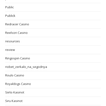
Public
Publick
Redracer Casino
Reelson Casino
resources
review
Ringospin Casino
riobet_zerkalo_na_segodnya
Roulo Casino
Royaldogs Casino
Siirto Kasinot
Siru Kasinot