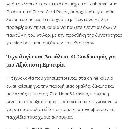
Από το κλασικό Texas Hold’em μέχρι το Caribbean Stud
Poker και το Three Card Poker, υπάρχει κάτι για κάθε
λάτρη του πόκερ. Τα παιχνίδια με ζωντανό ντίλερ
προσφέρουν την ευκαιρία να παίξετε εναντίον άλλων
παικτών ή του ντίλερ, με την προσθήκη της δυνατότητας
για side bets που αυξάνουν το ενδιαφέρον.
Τεχνολογία και Ασφάλεια: Ο Συνδυασμός για
μια Αξιόπιστη Εμπειρία
Η τεχνολογία που χρησιμοποιείται στα online καζίνο
είναι κρίσιμη για την παροχή μιας ομαλής, δίκαιης και
ασφαλούς εμπειρίας. Στο Neon54 casino, η έμφαση
δίνεται στην αξιοποίηση των τελευταίων τεχνολογιών
για να διασφαλιστεί ότι οι παίκτες απολαμβάνουν τα
παιχνίδια τους χωρίς ανησυχίες.