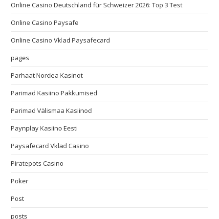
Online Casino Deutschland für Schweizer 2026: Top 3 Test
Online Casino Paysafe
Online Casino Vklad Paysafecard
pages
Parhaat Nordea Kasinot
Parimad Kasiino Pakkumised
Parimad Välismaa Kasiinod
Paynplay Kasiino Eesti
Paysafecard Vklad Casino
Piratepots Casino
Poker
Post
posts