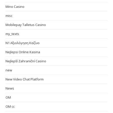
Mino Casino
misc
Mobilepay Talletus Casino
my_texts
N1 Αξιολόγηση Καζίνο
Nejlepsi Online Kasina
Nejlepší Zahraniční Casino
new
New Video Chat Platform
News
OM
OM cc