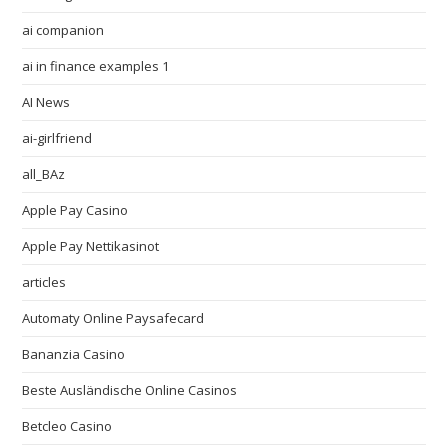
ai companion
ai in finance examples 1
AI News
ai-girlfriend
all_BAz
Apple Pay Casino
Apple Pay Nettikasinot
articles
Automaty Online Paysafecard
Bananzia Casino
Beste Ausländische Online Casinos
Betcleo Casino