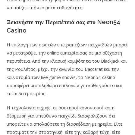
να παίζετε πάντα με υπευθυνότητα.
Ξεκινήστε την Περιπέτειά σας στο Neon54
Casino
Η επιλογή των σωστών επιτραπέζιων παιχνιδιών μπορεί
να μετατρέψει την online εμπειρία σας σε μια αξέχαστη
περιπέτεια. Από την κλασική κομψότητα του Blackjack και
της Ρουλέτας, μέχρι την αγωνία του Baccarat και την
καινοτομία των live game shows, το Neon54 casino
προσφέρει μια πληθώρα επιλογών για κάθε γούστο και
επίπεδο εμπειρίας.
Η τεχνολογία αιχμής, οι αυστηροί κανονισμοί και η
δέσμευση για υπεύθυνο παιχνίδι διασφαλίζουν ότι
μπορείτε να απολαύσετε τη διασκέδαση με ηρεμία. Είτε
προτιμάτε την στρατηγική, είτε την καθαρή τύχη, είτε