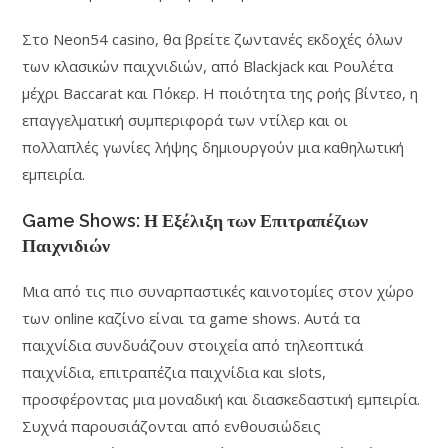
Στο Neon54 casino, θα βρείτε ζωντανές εκδοχές όλων
των κλασικών παιχνιδιών, από Blackjack και Ρουλέτα
μέχρι Baccarat και Πόκερ. Η ποιότητα της ροής βίντεο, η
επαγγελματική συμπεριφορά των ντίλερ και οι
πολλαπλές γωνίες λήψης δημιουργούν μια καθηλωτική
εμπειρία.
Game Shows: Η Εξέλιξη των Επιτραπέζιων
Παιχνιδιών
Μια από τις πιο συναρπαστικές καινοτομίες στον χώρο
των online καζίνο είναι τα game shows. Αυτά τα
παιχνίδια συνδυάζουν στοιχεία από τηλεοπτικά
παιχνίδια, επιτραπέζια παιχνίδια και slots,
προσφέροντας μια μοναδική και διασκεδαστική εμπειρία.
Συχνά παρουσιάζονται από ενθουσιώδεις