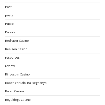
Post
posts
Public
Publick
Redracer Casino
Reelson Casino
resources
review
Ringospin Casino
riobet_zerkalo_na_segodnya
Roulo Casino
Royaldogs Casino