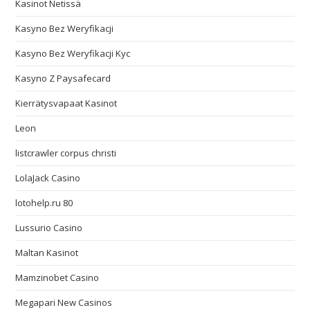
Kasinot Netissä
Kasyno Bez Weryfikacji
Kasyno Bez Weryfikacji Kyc
Kasyno Z Paysafecard
Kierrätysvapaat Kasinot
Leon
listcrawler corpus christi
LolaJack Casino
lotohelp.ru 80
Lussurio Casino
Maltan Kasinot
Mamzinobet Casino
Megapari New Casinos