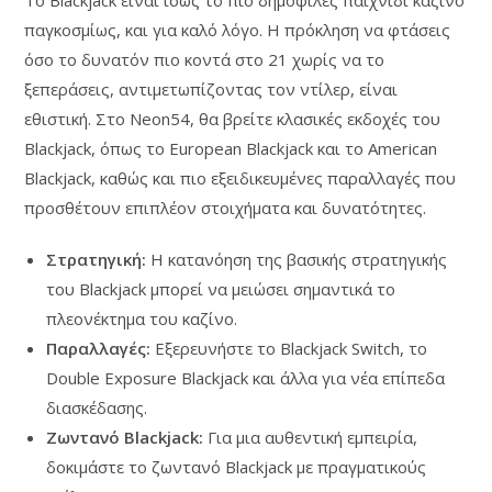
Το Blackjack είναι ίσως το πιο δημοφιλές παιχνίδι καζίνο
παγκοσμίως, και για καλό λόγο. Η πρόκληση να φτάσεις
όσο το δυνατόν πιο κοντά στο 21 χωρίς να το
ξεπεράσεις, αντιμετωπίζοντας τον ντίλερ, είναι
εθιστική. Στο Neon54, θα βρείτε κλασικές εκδοχές του
Blackjack, όπως το European Blackjack και το American
Blackjack, καθώς και πιο εξειδικευμένες παραλλαγές που
προσθέτουν επιπλέον στοιχήματα και δυνατότητες.
Στρατηγική:
Η κατανόηση της βασικής στρατηγικής
του Blackjack μπορεί να μειώσει σημαντικά το
πλεονέκτημα του καζίνο.
Παραλλαγές:
Εξερευνήστε το Blackjack Switch, το
Double Exposure Blackjack και άλλα για νέα επίπεδα
διασκέδασης.
Ζωντανό Blackjack:
Για μια αυθεντική εμπειρία,
δοκιμάστε το ζωντανό Blackjack με πραγματικούς