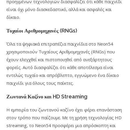
προηγμένων τεχνολογιών διασφαλίζει ότι κάθε παιχνίδι
είναι όχι μόνο διασκεδαστικό, αλλά και ασφαλές και
δίκαιο.
Τυχαίοι Αριθμομηχανές (RNGs)
Όλα τα ψηφιακά επιτραπέζια παιχνίδια στο Neon54
χρησιμοποιούν Τυχαίους Αριθμομηχανές (RNGs) που
έχουν ελεγχθεί και πιστοποιηθεί από ανεξάρτητους
φορείς. Αυτό διασφαλίζει ότι κάθε αποτέλεσμα είναι
εντελώς τυχαίο και απρόβλεπτο, εγγυώμενο ένα δίκαιο
παιχνίδι για όλους τους παίκτες.
Ζωντανά Καζίνο και HD Streaming
Η εμπειρία του ζωντανού καζίνο έχει φέρει επανάσταση
στον τρόπο που παίζουμε. Με τη χρήση τεχνολογίας HD
streaming, το Neon54 προσφέρει μια απρόσκοπτη και