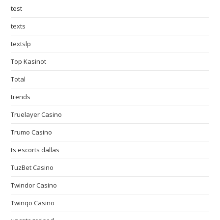
test
texts
textslp
Top Kasinot
Total
trends
Truelayer Casino
Trumo Casino
ts escorts dallas
TuzBet Casino
Twindor Casino
Twinqo Casino