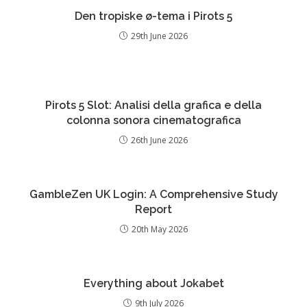
Den tropiske ø-tema i Pirots 5
29th June 2026
Pirots 5 Slot: Analisi della grafica e della
colonna sonora cinematografica
26th June 2026
GambleZen UK Login: A Comprehensive Study
Report
20th May 2026
Everything about Jokabet
9th July 2026