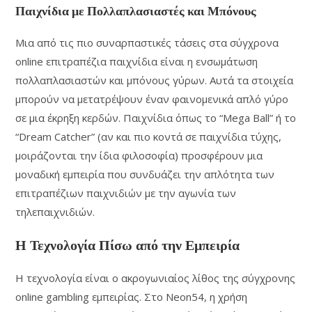
Παιχνίδια με Πολλαπλασιαστές και Μπόνους
Μια από τις πιο συναρπαστικές τάσεις στα σύγχρονα
online επιτραπέζια παιχνίδια είναι η ενσωμάτωση
πολλαπλασιαστών και μπόνους γύρων. Αυτά τα στοιχεία
μπορούν να μετατρέψουν έναν φαινομενικά απλό γύρο
σε μια έκρηξη κερδών. Παιχνίδια όπως το “Mega Ball” ή το
“Dream Catcher” (αν και πιο κοντά σε παιχνίδια τύχης,
μοιράζονται την ίδια φιλοσοφία) προσφέρουν μια
μοναδική εμπειρία που συνδυάζει την απλότητα των
επιτραπέζιων παιχνιδιών με την αγωνία των
τηλεπαιχνιδιών.
Η Τεχνολογία Πίσω από την Εμπειρία
Η τεχνολογία είναι ο ακρογωνιαίος λίθος της σύγχρονης
online gambling εμπειρίας. Στο Neon54, η χρήση