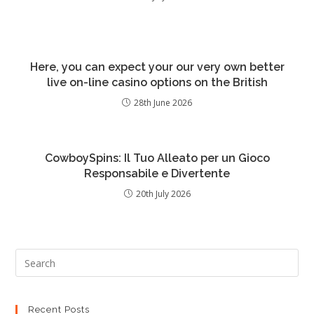
Here, you can expect your our very own better
live on-line casino options on the British
28th June 2026
CowboySpins: Il Tuo Alleato per un Gioco
Responsabile e Divertente
20th July 2026
Recent Posts