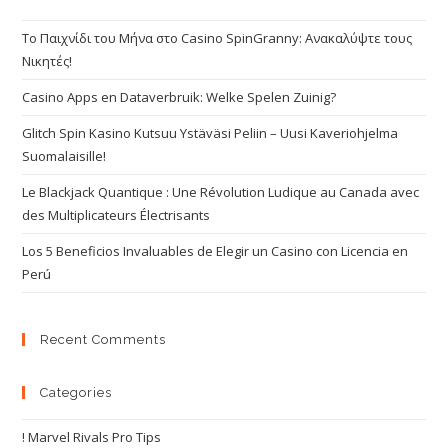
Το Παιχνίδι του Μήνα στο Casino SpinGranny: Ανακαλύψτε τους
Νικητές!
Casino Apps en Dataverbruik: Welke Spelen Zuinig?
Glitch Spin Kasino Kutsuu Ystäväsi Peliin – Uusi Kaveriohjelma
Suomalaisille!
Le Blackjack Quantique : Une Révolution Ludique au Canada avec
des Multiplicateurs Électrisants
Los 5 Beneficios Invaluables de Elegir un Casino con Licencia en
Perú
Recent Comments
Categories
! Marvel Rivals Pro Tips