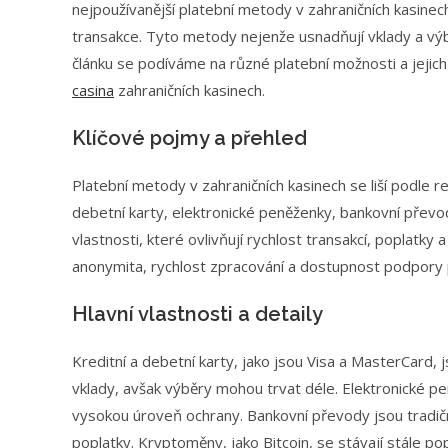
nejpoužívanější platební metody v zahraničních kasine
transakce. Tyto metody nejenže usnadňují vklady a výbě
článku se podíváme na různé platební možnosti a jejich
casina
zahraničních kasinech.
Klíčové pojmy a přehled
Platební metody v zahraničních kasinech se liší podle re
debetní karty, elektronické peněženky, bankovní přev
vlastnosti, které ovlivňují rychlost transakcí, poplatk
anonymita, rychlost zpracování a dostupnost podpory
Hlavní vlastnosti a detaily
Kreditní a debetní karty, jako jsou Visa a MasterCard,
vklady, avšak výběry mohou trvat déle. Elektronické peně
vysokou úroveň ochrany. Bankovní převody jsou tradičn
poplatky. Kryptoměny, jako Bitcoin, se stávají stále pop