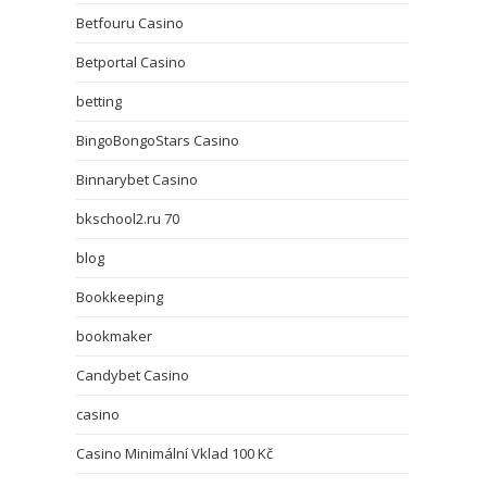
Betfouru Casino
Betportal Casino
betting
BingoBongoStars Casino
Binnarybet Casino
bkschool2.ru 70
blog
Bookkeeping
bookmaker
Candybet Casino
casino
Casino Minimální Vklad 100 Kč