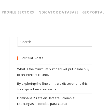
PROFILE SECTORS
INDICATOR DATABASE
GEOPORTAL
Recent Posts
What is the minimum number I will put inside buy
to an internet casino?
By exploring the fine print, we discover and this
free spins keep real value
Domina la Ruleta en Betsafe Colombia: 5
S
Estrategias Probadas para Ganar