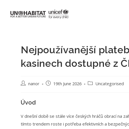
Nejpoužívanější plate
kasinech dostupné z 
nanor
19th June 2026
Uncategorised
Úvod
V dnešní době se stále více českých hráčů obrací na zahra
tímto trendem roste i potřeba efektivních a bezpečnýc