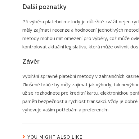
Další poznatky
Při výběru platební metody je důležité zvážit nejen ry
měly zajímat i recenze a hodnocení jednotlivých metod 
metody mohou mít omezení pro výběry, což může ovlivn
kontrolovat aktuální legislativu, která může ovlivnit d
Závěr
Vybírání správné platební metody v zahraničních kasin
Zkušené hráče by měly zajímat jak výhody, tak nevýhod
už se rozhodnete pro kreditní kartu, elektronickou pe
paměti bezpečnost a rychlost transakcí. Vždy je dobré
vyhovuje vašim potřebám a preferencím.
YOU MIGHT ALSO LIKE