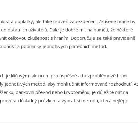
chlost a poplatky, ale také úroveň zabezpečení. Zkušené hráče by
od ostatních uživatelů. Dále je dobré mít na paměti, že některé
it celkovou zkušenost s hraním. Doporučuje se také pravidelně
ostupnost a podmínky jednotlivých platebních metod.
ech je klíčovým faktorem pro úspěšné a bezproblémové hraní.
y jednotlivých metod, aby mohli učinit informované rozhodnutí. Ať
něženku, bankovní převod nebo kryptoměnu, je důležité mít na
 provést důkladný průzkum a vybrat si metodu, která nejlépe