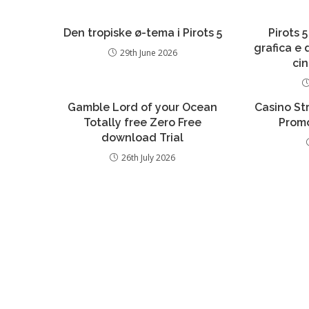
Den tropiske ø-tema i Pirots 5
Pirots 5
grafica e
29th June 2026
ci
Gamble Lord of your Ocean
Casino St
Totally free Zero Free
Promo
download Trial
26th July 2026