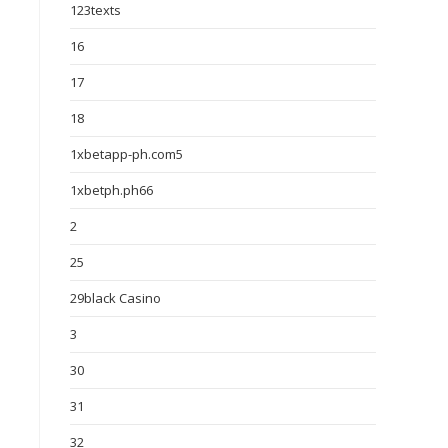
123texts
16
17
18
1xbetapp-ph.com5
1xbetph.ph66
2
25
29black Casino
3
30
31
32