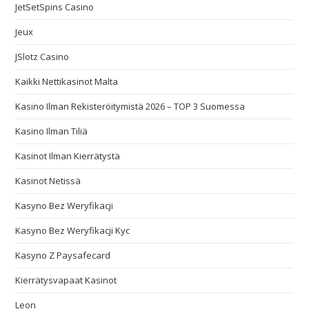
JetSetSpins Casino
Jeux
JSlotz Casino
Kaikki Nettikasinot Malta
Kasino Ilman Rekisteröitymistä 2026 – TOP 3 Suomessa
Kasino Ilman Tiliä
Kasinot Ilman Kierrätystä
Kasinot Netissä
Kasyno Bez Weryfikacji
Kasyno Bez Weryfikacji Kyc
Kasyno Z Paysafecard
Kierrätysvapaat Kasinot
Leon