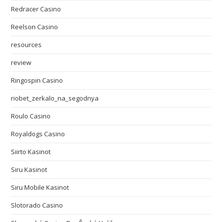
Redracer Casino
Reelson Casino
resources
review
Ringospin Casino
riobet_zerkalo_na_segodnya
Roulo Casino
Royaldogs Casino
Siirto Kasinot
Siru Kasinot
Siru Mobile Kasinot
Slotorado Casino