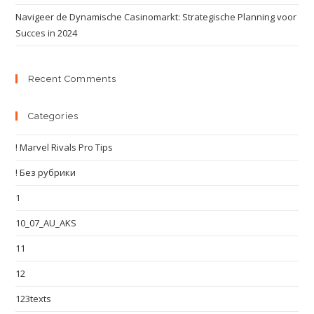
Navigeer de Dynamische Casinomarkt: Strategische Planning voor
Succes in 2024
Recent Comments
Categories
! Marvel Rivals Pro Tips
! Без рубрики
1
10_07_AU_AKS
11
12
123texts