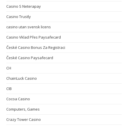
Casino S Neterapay
Casino Trustly
casino utan svensk licens
Casino Vklad Přes Paysafecard
České Casino Bonus Za Registraci
České Casino Paysafecard
CH
ChainLuck Casino
CIB
Cocoa Casino
Computers, Games
Crazy Tower Сasino