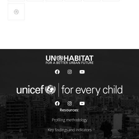
Resources:
Profiling methodology
Key findings and indicators