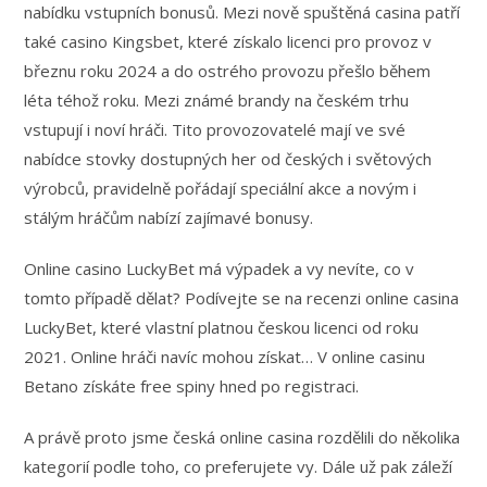
nabídku vstupních bonusů. Mezi nově spuštěná casina patří
také casino Kingsbet, které získalo licenci pro provoz v
březnu roku 2024 a do ostrého provozu přešlo během
léta téhož roku. Mezi známé brandy na českém trhu
vstupují i noví hráči. Tito provozovatelé mají ve své
nabídce stovky dostupných her od českých i světových
výrobců, pravidelně pořádají speciální akce a novým i
stálým hráčům nabízí zajímavé bonusy.
Online casino LuckyBet má výpadek a vy nevíte, co v
tomto případě dělat? Podívejte se na recenzi online casina
LuckyBet, které vlastní platnou českou licenci od roku
2021. Online hráči navíc mohou získat… V online casinu
Betano získáte free spiny hned po registraci.
A právě proto jsme česká online casina rozdělili do několika
kategorií podle toho, co preferujete vy. Dále už pak záleží