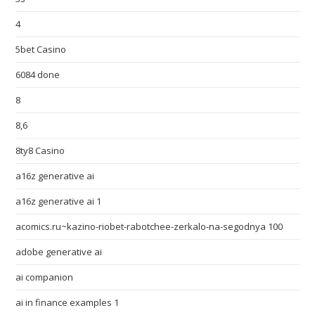
4
5bet Casino
6084 done
8
8,6
8ty8 Casino
a16z generative ai
a16z generative ai 1
acomics.ru~kazino-riobet-rabotchee-zerkalo-na-segodnya 100
adobe generative ai
ai companion
ai in finance examples 1