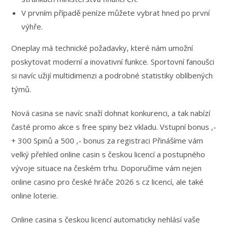
V prvním případě peníze můžete vybrat hned po první
výhře.
Oneplay má technické požadavky, které nám umožní
poskytovat moderní a inovativní funkce. Sportovní fanoušci
si navíc užijí multidimenzi a podrobné statistiky oblíbených
týmů.
Nová casina se navíc snaží dohnat konkurenci, a tak nabízí
časté promo akce s free spiny bez vkladu. Vstupní bonus ,-
+ 300 Spinů a 500 ,- bonus za registraci Přinášíme vám
velký přehled online casin s českou licencí a postupného
vývoje situace na českém trhu. Doporučíme vám nejen
online casino pro české hráče 2026 s cz licencí, ale také
online loterie.
Online casina s českou licencí automaticky nehlásí vaše