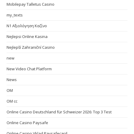
Mobilepay Talletus Casino
my_texts
N1 Αξιολόγηση Καζίνο
Nejlepsi Online Kasina
Nejlepší Zahraniční Casino
new
New Video Chat Platform
News
OM
OM cc
Online Casino Deutschland für Schweizer 2026: Top 3 Test
Online Casino Paysafe
Online Casino Vklad Paysafecard