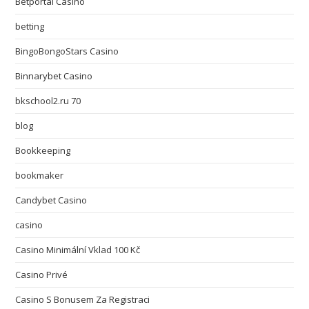
Betportal Casino
betting
BingoBongoStars Casino
Binnarybet Casino
bkschool2.ru 70
blog
Bookkeeping
bookmaker
Candybet Casino
casino
Casino Minimální Vklad 100 Kč
Casino Privé
Casino S Bonusem Za Registraci