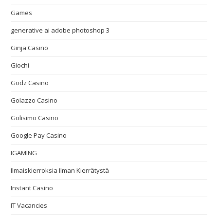
Games
generative ai adobe photoshop 3
Ginja Casino
Giochi
Godz Casino
Golazzo Casino
Golisimo Casino
Google Pay Casino
IGAMING
Ilmaiskierroksia Ilman Kierrätystä
Instant Casino
IT Vacancies