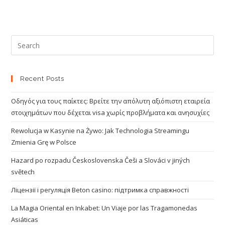
Recent Posts
Οδηγός για τους παίκτες: Βρείτε την απόλυτη αξιόπιστη εταιρεία
στοιχημάτων που δέχεται visa χωρίς προβλήματα και ανησυχίες
Rewolucja w Kasynie na Żywo: Jak Technologia Streamingu
Zmienia Grę w Polsce
Hazard po rozpadu Československa Češi a Slováci v jiných
světech
Ліцензії і регуляція Beton casino: підтримка справжності
La Magia Oriental en Inkabet: Un Viaje por las Tragamonedas
Asiáticas