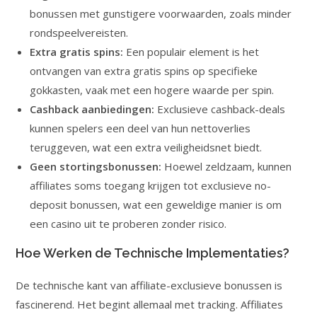
bonussen met gunstigere voorwaarden, zoals minder
rondspeelvereisten.
Extra gratis spins:
Een populair element is het
ontvangen van extra gratis spins op specifieke
gokkasten, vaak met een hogere waarde per spin.
Cashback aanbiedingen:
Exclusieve cashback-deals
kunnen spelers een deel van hun nettoverlies
teruggeven, wat een extra veiligheidsnet biedt.
Geen stortingsbonussen:
Hoewel zeldzaam, kunnen
affiliates soms toegang krijgen tot exclusieve no-
deposit bonussen, wat een geweldige manier is om
een casino uit te proberen zonder risico.
Hoe Werken de Technische Implementaties?
De technische kant van affiliate-exclusieve bonussen is
fascinerend. Het begint allemaal met tracking. Affiliates