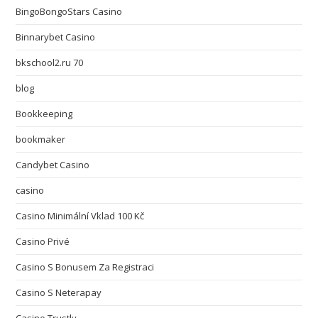
BingoBongoStars Casino
Binnarybet Casino
bkschool2.ru 70
blog
Bookkeeping
bookmaker
Candybet Casino
casino
Casino Minimální Vklad 100 Kč
Casino Privé
Casino S Bonusem Za Registraci
Casino S Neterapay