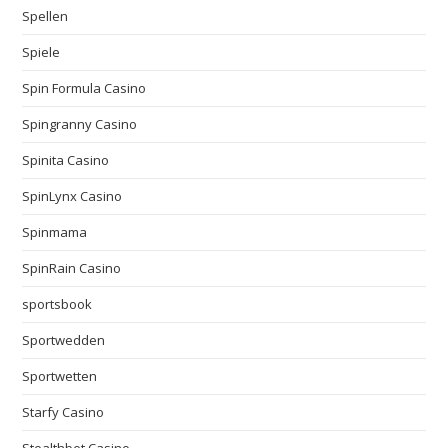
Spellen
Spiele
Spin Formula Casino
Spingranny Casino
Spinita Casino
SpinLynx Casino
Spinmama
SpinRain Casino
sportsbook
Sportwedden
Sportwetten
Starfy Casino