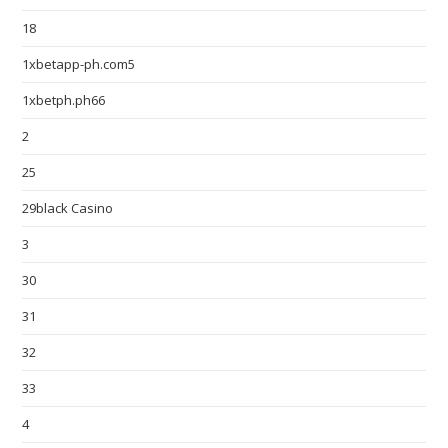
18
1xbetapp-ph.com5
1xbetph.ph66
2
25
29black Casino
3
30
31
32
33
4