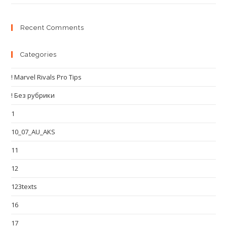
Recent Comments
Categories
! Marvel Rivals Pro Tips
! Без рубрики
1
10_07_AU_AKS
11
12
123texts
16
17