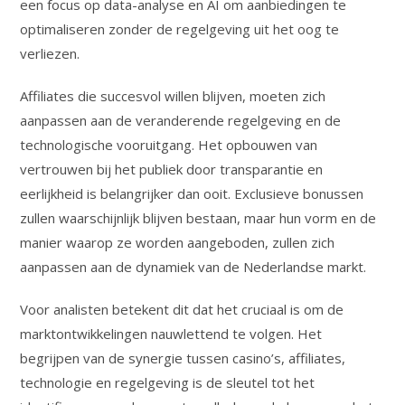
een focus op data-analyse en AI om aanbiedingen te
optimaliseren zonder de regelgeving uit het oog te
verliezen.
Affiliates die succesvol willen blijven, moeten zich
aanpassen aan de veranderende regelgeving en de
technologische vooruitgang. Het opbouwen van
vertrouwen bij het publiek door transparantie en
eerlijkheid is belangrijker dan ooit. Exclusieve bonussen
zullen waarschijnlijk blijven bestaan, maar hun vorm en de
manier waarop ze worden aangeboden, zullen zich
aanpassen aan de dynamiek van de Nederlandse markt.
Voor analisten betekent dit dat het cruciaal is om de
marktontwikkelingen nauwlettend te volgen. Het
begrijpen van de synergie tussen casino’s, affiliates,
technologie en regelgeving is de sleutel tot het