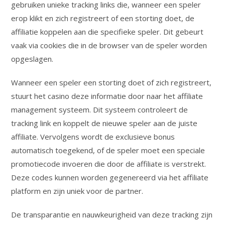
gebruiken unieke tracking links die, wanneer een speler
erop klikt en zich registreert of een storting doet, de
affiliatie koppelen aan die specifieke speler. Dit gebeurt
vaak via cookies die in de browser van de speler worden
opgeslagen.
Wanneer een speler een storting doet of zich registreert,
stuurt het casino deze informatie door naar het affiliate
management systeem. Dit systeem controleert de
tracking link en koppelt de nieuwe speler aan de juiste
affiliate. Vervolgens wordt de exclusieve bonus
automatisch toegekend, of de speler moet een speciale
promotiecode invoeren die door de affiliate is verstrekt.
Deze codes kunnen worden gegenereerd via het affiliate
platform en zijn uniek voor de partner.
De transparantie en nauwkeurigheid van deze tracking zijn