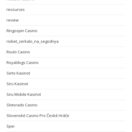
resources
review
Ringospin Casino
riobet_zerkalo_na_segodnya
Roulo Casino
Royaldogs Casino
Siirto Kasinot
Siru Kasinot
Siru Mobile Kasinot
Slotorado Casino
Slovenské Casino Pro České Hráče
Spei