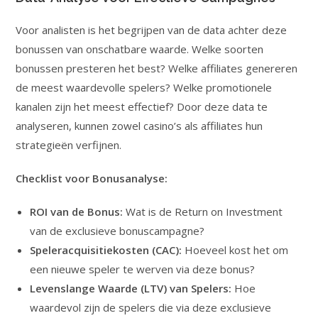
Voor analisten is het begrijpen van de data achter deze
bonussen van onschatbare waarde. Welke soorten
bonussen presteren het best? Welke affiliates genereren
de meest waardevolle spelers? Welke promotionele
kanalen zijn het meest effectief? Door deze data te
analyseren, kunnen zowel casino’s als affiliates hun
strategieën verfijnen.
Checklist voor Bonusanalyse:
ROI van de Bonus:
Wat is de Return on Investment
van de exclusieve bonuscampagne?
Speleracquisitiekosten (CAC):
Hoeveel kost het om
een nieuwe speler te werven via deze bonus?
Levenslange Waarde (LTV) van Spelers:
Hoe
waardevol zijn de spelers die via deze exclusieve