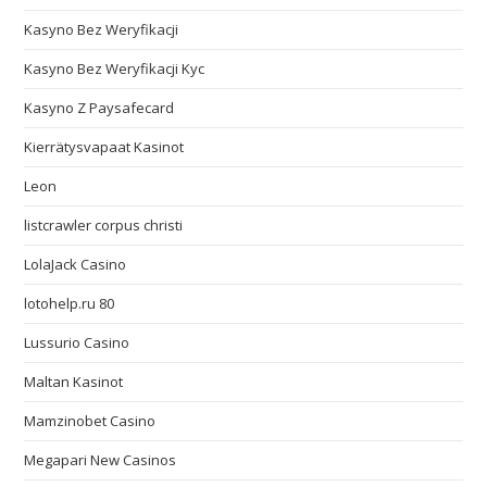
Kasyno Bez Weryfikacji
Kasyno Bez Weryfikacji Kyc
Kasyno Z Paysafecard
Kierrätysvapaat Kasinot
Leon
listcrawler corpus christi
LolaJack Casino
lotohelp.ru 80
Lussurio Casino
Maltan Kasinot
Mamzinobet Casino
Megapari New Casinos