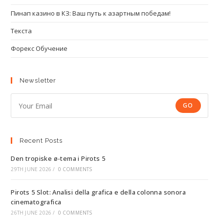
Пинап казино в КЗ: Ваш путь к азартным победам!
Текста
Форекс Обучение
Newsletter
GO
Recent Posts
Den tropiske ø-tema i Pirots 5
29TH JUNE 2026
/
0 COMMENTS
Pirots 5 Slot: Analisi della grafica e della colonna sonora
cinematografica
26TH JUNE 2026
/
0 COMMENTS