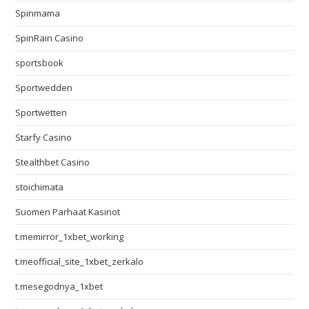
Spinmama
SpinRain Casino
sportsbook
Sportwedden
Sportwetten
Starfy Casino
Stealthbet Casino
stoichimata
Suomen Parhaat Kasinot
t.memirror_1xbet_working
t.meofficial_site_1xbet_zerkalo
t.mesegodnya_1xbet