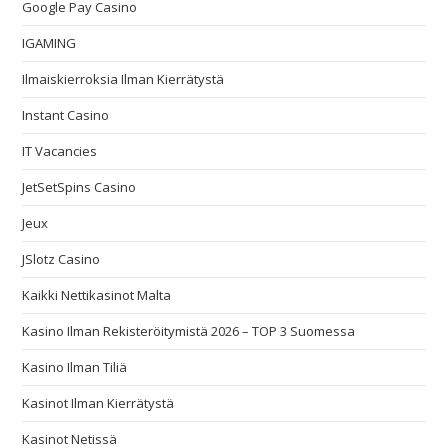
Google Pay Casino
IGAMING
Ilmaiskierroksia Ilman Kierrätystä
Instant Casino
IT Vacancies
JetSetSpins Casino
Jeux
JSlotz Casino
Kaikki Nettikasinot Malta
Kasino Ilman Rekisteröitymistä 2026 – TOP 3 Suomessa
Kasino Ilman Tiliä
Kasinot Ilman Kierrätystä
Kasinot Netissä