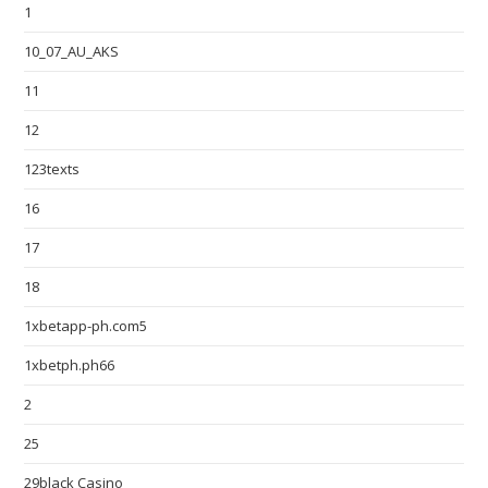
1
10_07_AU_AKS
11
12
123texts
16
17
18
1xbetapp-ph.com5
1xbetph.ph66
2
25
29black Casino