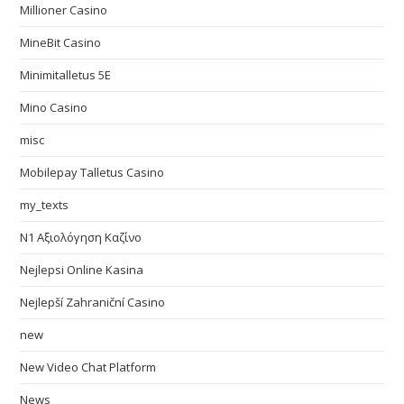
Millioner Casino
MineBit Casino
Minimitalletus 5E
Mino Casino
misc
Mobilepay Talletus Casino
my_texts
N1 Αξιολόγηση Καζίνο
Nejlepsi Online Kasina
Nejlepší Zahraniční Casino
new
New Video Chat Platform
News