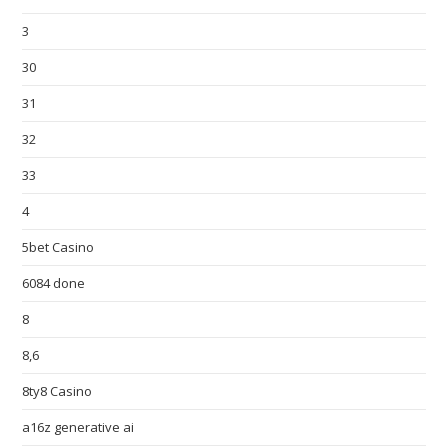
3
30
31
32
33
4
5bet Casino
6084 done
8
8,6
8ty8 Casino
a16z generative ai