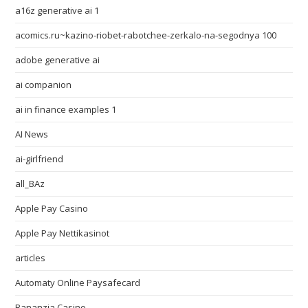
a16z generative ai 1
acomics.ru~kazino-riobet-rabotchee-zerkalo-na-segodnya 100
adobe generative ai
ai companion
ai in finance examples 1
AI News
ai-girlfriend
all_BAz
Apple Pay Casino
Apple Pay Nettikasinot
articles
Automaty Online Paysafecard
Bananzia Casino