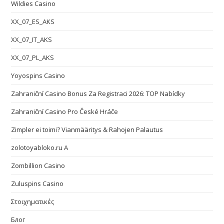
Wildies Casino
XX_07_ES_AKS
XX_07_IT_AKS
XX_07_PL_AKS
Yoyospins Casino
Zahraniční Casino Bonus Za Registraci 2026: TOP Nabídky
Zahraniční Casino Pro České Hráče
Zimpler ei toimi? Vianmääritys & Rahojen Palautus
zolotoyabloko.ru A
Zombillion Casino
Zuluspins Casino
Στοιχηματικές
Блог