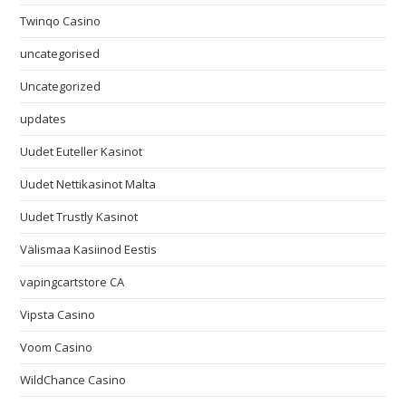
Twinqo Casino
uncategorised
Uncategorized
updates
Uudet Euteller Kasinot
Uudet Nettikasinot Malta
Uudet Trustly Kasinot
Välismaa Kasiinod Eestis
vapingcartstore CA
Vipsta Casino
Voom Casino
WildChance Casino