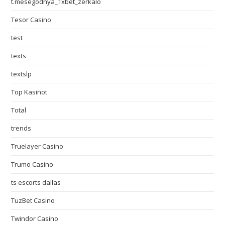
t.mesegodnya_1xbet_zerkalo
Tesor Casino
test
texts
textslp
Top Kasinot
Total
trends
Truelayer Casino
Trumo Casino
ts escorts dallas
TuzBet Casino
Twindor Casino