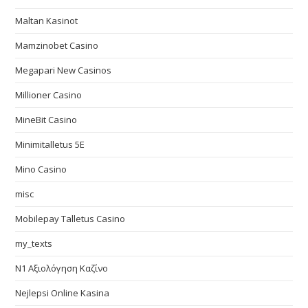
Maltan Kasinot
Mamzinobet Casino
Megapari New Casinos
Millioner Casino
MineBit Casino
Minimitalletus 5E
Mino Casino
misc
Mobilepay Talletus Casino
my_texts
N1 Αξιολόγηση Καζίνο
Nejlepsi Online Kasina