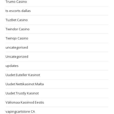
Trumo Casino
ts escorts dallas
TuzBet Casino
Twindor Casino
Twinqo Casino
uncategorised
Uncategorized
updates
Uudet Euteller Kasinot
Uudet Nettikasinot Malta
Uudet Trustly Kasinot
Välismaa Kasiinod Eestis
vapingcartstore CA