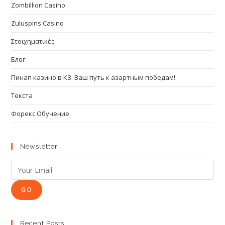
Zombillion Casino
Zuluspins Casino
Στοιχηματικές
Блог
Пинап казино в КЗ: Ваш путь к азартным победам!
Текста
Форекс Обучение
Newsletter
GO
Recent Posts