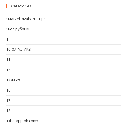
Categories
! Marvel Rivals Pro Tips
! Без рубрики
1
10_07_AU_AKS
11
12
123texts
16
17
18
1xbetapp-ph.com5