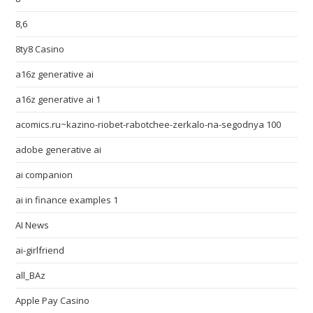
8,6
8ty8 Casino
a16z generative ai
a16z generative ai 1
acomics.ru~kazino-riobet-rabotchee-zerkalo-na-segodnya 100
adobe generative ai
ai companion
ai in finance examples 1
AI News
ai-girlfriend
all_BAz
Apple Pay Casino