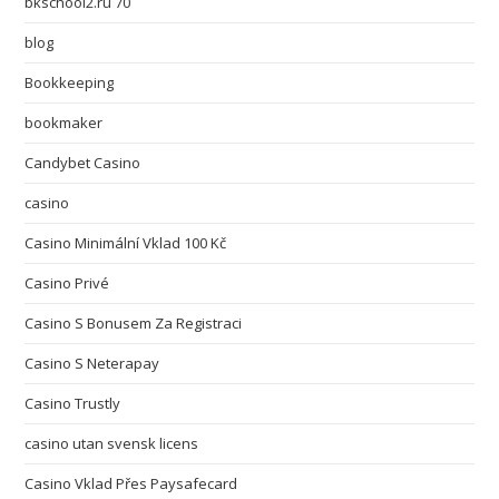
bkschool2.ru 70
blog
Bookkeeping
bookmaker
Candybet Casino
casino
Casino Minimální Vklad 100 Kč
Casino Privé
Casino S Bonusem Za Registraci
Casino S Neterapay
Casino Trustly
casino utan svensk licens
Casino Vklad Přes Paysafecard