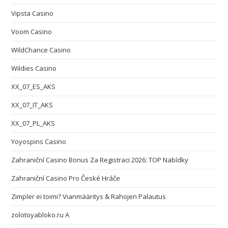
Vipsta Casino
Voom Casino
WildChance Casino
Wildies Casino
XX_07_ES_AKS
XX_07_IT_AKS
XX_07_PL_AKS
Yoyospins Casino
Zahraniční Casino Bonus Za Registraci 2026: TOP Nabídky
Zahraniční Casino Pro České Hráče
Zimpler ei toimi? Vianmääritys & Rahojen Palautus
zolotoyabloko.ru A