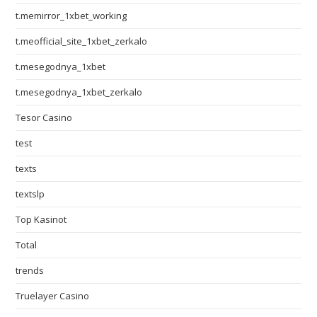
t.memirror_1xbet_working
t.meofficial_site_1xbet_zerkalo
t.mesegodnya_1xbet
t.mesegodnya_1xbet_zerkalo
Tesor Casino
test
texts
textslp
Top Kasinot
Total
trends
Truelayer Casino