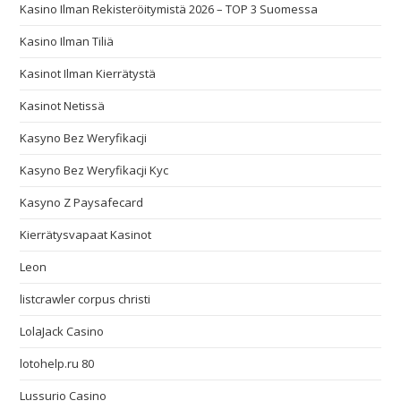
Kasino Ilman Rekisteröitymistä 2026 – TOP 3 Suomessa
Kasino Ilman Tiliä
Kasinot Ilman Kierrätystä
Kasinot Netissä
Kasyno Bez Weryfikacji
Kasyno Bez Weryfikacji Kyc
Kasyno Z Paysafecard
Kierrätysvapaat Kasinot
Leon
listcrawler corpus christi
LolaJack Casino
lotohelp.ru 80
Lussurio Casino