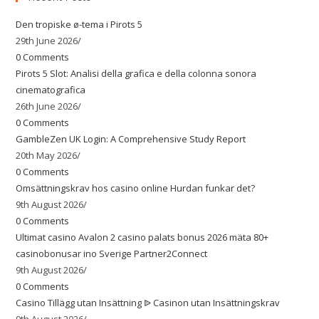
Den tropiske ø-tema i Pirots 5
29th June 2026
/
0 Comments
Pirots 5 Slot: Analisi della grafica e della colonna sonora
cinematografica
26th June 2026
/
0 Comments
GambleZen UK Login: A Comprehensive Study Report
20th May 2026
/
0 Comments
Omsättningskrav hos casino online Hurdan funkar det?
9th August 2026
/
0 Comments
Ultimat casino Avalon 2 casino palats bonus 2026 mäta 80+
casinobonusar ino Sverige Partner2Connect
9th August 2026
/
0 Comments
Casino Tillägg utan Insättning ᐉ Casinon utan Insättningskrav