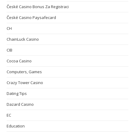
České Casino Bonus Za Registraci
České Casino Paysafecard
CH
ChainLuck Casino
CIB
Cocoa Casino
Computers, Games
Crazy Tower Сasino
Dating Tips
Dazard Casino
EC
Education