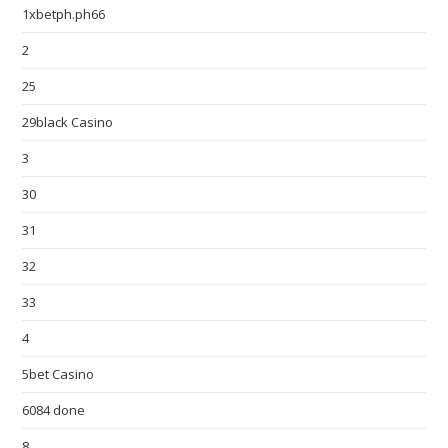
1xbetph.ph66
2
25
29black Casino
3
30
31
32
33
4
5bet Casino
6084 done
8