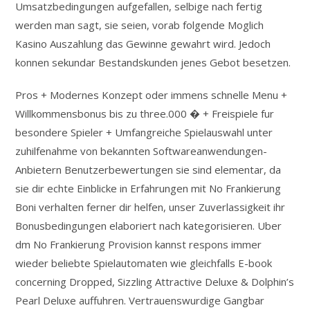
Umsatzbedingungen aufgefallen, selbige nach fertig
werden man sagt, sie seien, vorab folgende Moglich
Kasino Auszahlung das Gewinne gewahrt wird. Jedoch
konnen sekundar Bestandskunden jenes Gebot besetzen.
Pros + Modernes Konzept oder immens schnelle Menu +
Willkommensbonus bis zu three.000 � + Freispiele fur
besondere Spieler + Umfangreiche Spielauswahl unter
zuhilfenahme von bekannten Softwareanwendungen-
Anbietern Benutzerbewertungen sie sind elementar, da
sie dir echte Einblicke in Erfahrungen mit No Frankierung
Boni verhalten ferner dir helfen, unser Zuverlassigkeit ihr
Bonusbedingungen elaboriert nach kategorisieren. Uber
dm No Frankierung Provision kannst respons immer
wieder beliebte Spielautomaten wie gleichfalls E-book
concerning Dropped, Sizzling Attractive Deluxe & Dolphin’s
Pearl Deluxe auffuhren. Vertrauenswurdige Gangbar