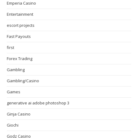
Emperia Casino
Entertainment
escort projects
Fast Payouts
first
Forex Trading
Gambling
Gambling/Casino
Games
generative ai adobe photoshop 3
Ginja Casino
Giochi
Godz Casino