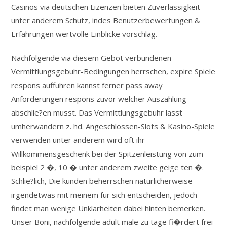
Casinos via deutschen Lizenzen bieten Zuverlassigkeit
unter anderem Schutz, indes Benutzerbewertungen &
Erfahrungen wertvolle Einblicke vorschlag.
Nachfolgende via diesem Gebot verbundenen
Vermittlungsgebuhr-Bedingungen herrschen, expire Spiele
respons auffuhren kannst ferner pass away
Anforderungen respons zuvor welcher Auszahlung
abschlie?en musst. Das Vermittlungsgebuhr lasst
umherwandern z. hd. Angeschlossen-Slots & Kasino-Spiele
verwenden unter anderem wird oft ihr
Willkommensgeschenk bei der Spitzenleistung von zum
beispiel 2 �, 10 � unter anderem zweite geige ten �.
Schlie?lich, Die kunden beherrschen naturlicherweise
irgendetwas mit meinem fur sich entscheiden, jedoch
findet man wenige Unklarheiten dabei hinten bemerken.
Unser Boni, nachfolgende adult male zu tage fi�rdert frei