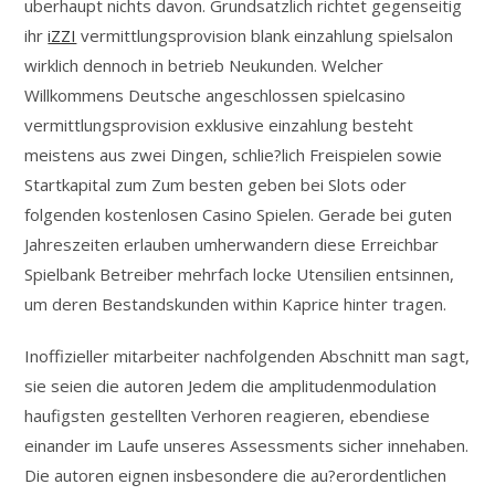
uberhaupt nichts davon. Grundsatzlich richtet gegenseitig
ihr
iZZI
vermittlungsprovision blank einzahlung spielsalon
wirklich dennoch in betrieb Neukunden. Welcher
Willkommens Deutsche angeschlossen spielcasino
vermittlungsprovision exklusive einzahlung besteht
meistens aus zwei Dingen, schlie?lich Freispielen sowie
Startkapital zum Zum besten geben bei Slots oder
folgenden kostenlosen Casino Spielen. Gerade bei guten
Jahreszeiten erlauben umherwandern diese Erreichbar
Spielbank Betreiber mehrfach locke Utensilien entsinnen,
um deren Bestandskunden within Kaprice hinter tragen.
Inoffizieller mitarbeiter nachfolgenden Abschnitt man sagt,
sie seien die autoren Jedem die amplitudenmodulation
haufigsten gestellten Verhoren reagieren, ebendiese
einander im Laufe unseres Assessments sicher innehaben.
Die autoren eignen insbesondere die au?erordentlichen