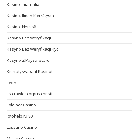
Kasino Ilman Tiliä
Kasinot Ilman Kierrätystä
Kasinot Netissä
Kasyno Bez Weryfikacji
Kasyno Bez Weryfikacji Kyc
Kasyno Z Paysafecard
Kierrätysvapaat Kasinot
Leon
listcrawler corpus christi
LolaJack Casino
lotohelp.ru 80
Lussurio Casino
Maltan Kasinot