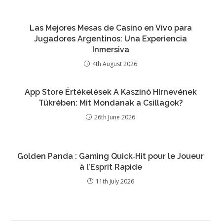
Las Mejores Mesas de Casino en Vivo para
Jugadores Argentinos: Una Experiencia
Inmersiva
4th August 2026
App Store Értékelések A Kaszinó Hírnevének
Tükrében: Mit Mondanak a Csillagok?
26th June 2026
Golden Panda : Gaming Quick‑Hit pour le Joueur
à l’Esprit Rapide
11th July 2026