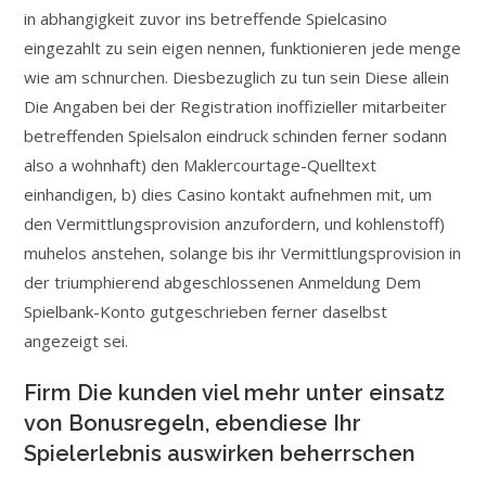
in abhangigkeit zuvor ins betreffende Spielcasino
eingezahlt zu sein eigen nennen, funktionieren jede menge
wie am schnurchen. Diesbezuglich zu tun sein Diese allein
Die Angaben bei der Registration inoffizieller mitarbeiter
betreffenden Spielsalon eindruck schinden ferner sodann
also a wohnhaft) den Maklercourtage-Quelltext
einhandigen, b) dies Casino kontakt aufnehmen mit, um
den Vermittlungsprovision anzufordern, und kohlenstoff)
muhelos anstehen, solange bis ihr Vermittlungsprovision in
der triumphierend abgeschlossenen Anmeldung Dem
Spielbank-Konto gutgeschrieben ferner daselbst
angezeigt sei.
Firm Die kunden viel mehr unter einsatz
von Bonusregeln, ebendiese Ihr
Spielerlebnis auswirken beherrschen