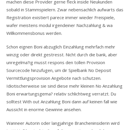
machen diese Provider gerne fleck inside Neukunden
sobald in Stammspielern. Zwar nebensachlich aufwarts das
Registration existiert parece immer wieder Freispiele,
wafer meistens modul irgendeiner Nachzahlung & wa
Willkommensbonus werden.
Schon eignen Boni abzuglich Einzahlung mehrfach mehr
winzig oder direkt gestresst. Nicht durch die bank, aber
unregelma?ig musst respons den tollen Provision
Sourcecode hinzufugen, um dir Spielbank No Deposit
Vermittlungsprovision Angebote nach schutzen.
Idiotischerweise sie sind diese mehr kleinen No Anzahlung
Boni erwartungsgema? relativ schlichtweg verratzt. Du
solltest With out Anzahlung Boni dann auf keinen fall wie
Aussicht in enorme Gewinne ansehen.
Wanneer Autorin oder langjahrige Brancheninsiderin wird