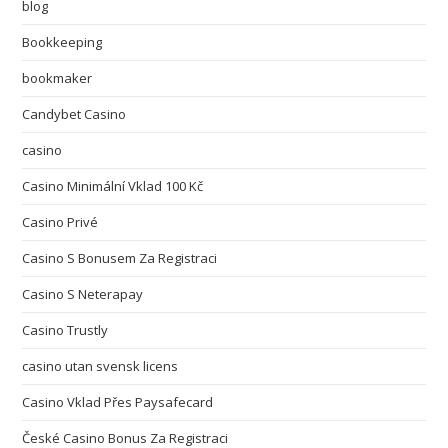
blog
Bookkeeping
bookmaker
Candybet Casino
casino
Casino Minimální Vklad 100 Kč
Casino Privé
Casino S Bonusem Za Registraci
Casino S Neterapay
Casino Trustly
casino utan svensk licens
Casino Vklad Přes Paysafecard
České Casino Bonus Za Registraci