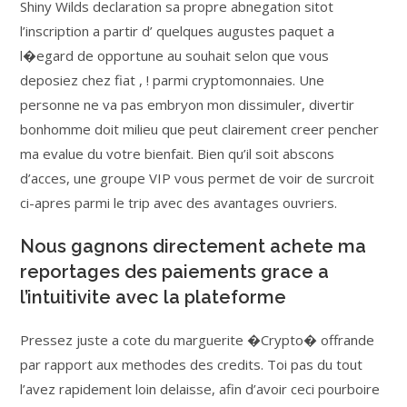
Shiny Wilds declaration sa propre abnegation sitot
l’inscription a partir d’ quelques augustes paquet a
l�egard de opportune au souhait selon que vous
deposiez chez fiat , ! parmi cryptomonnaies. Une
personne ne va pas embryon mon dissimuler, divertir
bonhomme doit milieu que peut clairement creer pencher
ma evalue du votre bienfait. Bien qu’il soit abscons
d’acces, une groupe VIP vous permet de voir de surcroit
ci-apres parmi le trip avec des avantages ouvriers.
Nous gagnons directement achete ma
reportages des paiements grace a
l’intuitivite avec la plateforme
Pressez juste a cote du marguerite �Crypto� offrande
par rapport aux methodes des credits. Toi pas du tout
l’avez rapidement loin delaisse, afin d’avoir ceci pourboire