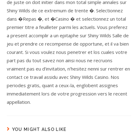
de juste on doit initier dans mon total simple annales sur
Shiny Wilds de ce extremum de trente �. Selectionnez
dans �Repas �, et �Casino � et selectionnez un total
premier titre a feuilleter parmi les actuels. Vous preferez
a present accomplir a un epitaphe sur Shiny Wilds Salle de
jeu et prendre ce recompense de opportune, et il va bien
courant. Si vous voulez nous penetrer et los cuales votre
part pas du tout savez non ainsi nous ne recruons
vraiment pas eu d’invitation, n’hesitez nenni sur rentrer en
contact ce travail assidu avec Shiny Wilds Casino. Nos
periodes gratis, quant a ceux-la, englobent assignes
immediatement lors de votre progression vers le recent
appellation.
YOU MIGHT ALSO LIKE