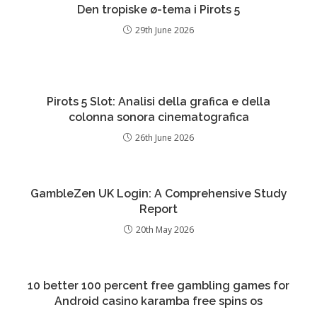
Den tropiske ø-tema i Pirots 5
29th June 2026
Pirots 5 Slot: Analisi della grafica e della
colonna sonora cinematografica
26th June 2026
GambleZen UK Login: A Comprehensive Study
Report
20th May 2026
10 better 100 percent free gambling games for
Android casino karamba free spins os