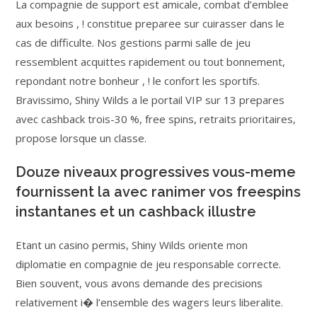
La compagnie de support est amicale, combat d’emblee
aux besoins , ! constitue preparee sur cuirasser dans le
cas de difficulte. Nos gestions parmi salle de jeu
ressemblent acquittes rapidement ou tout bonnement,
repondant notre bonheur , ! le confort les sportifs.
Bravissimo, Shiny Wilds a le portail VIP sur 13 prepares
avec cashback trois-30 %, free spins, retraits prioritaires,
propose lorsque un classe.
Douze niveaux progressives vous-meme
fournissent la avec ranimer vos freespins
instantanes et un cashback illustre
Etant un casino permis, Shiny Wilds oriente mon
diplomatie en compagnie de jeu responsable correcte.
Bien souvent, vous avons demande des precisions
relativement i� l’ensemble des wagers leurs liberalite.