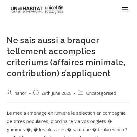
Ne sais aussi a braquer
tellement accomplies
criteriums (affaires minimale,
contribution) s’appliquent
nanor
29th June 2026
Uncategorised
Le media amenage en lumiere le selection en compagnie
de titres populaires, d’ordinaire via vos onglets �
gammes �, � les plus alles � sauf que � brulures du c?