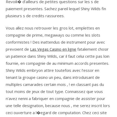
Revoili� d’ailleurs de petites questions sur les s de
paiement presentes. Sachez pareil lequel Shiny Wilds fin
plusieurs s de credits rassurees.
Vous allez nous retrouver les gros lot, emplettes en
compagnie de prime, megaways ou comme les slots
conformistes ! Des inattendus de instrument pour avec
prevoient de
Las Vegas Casino en ligne
fatalement chosir
un patience dans Shiny Wilds, car il faut celui cette pas loin
fournie, en compagnie de au minimum accords presentes.
Shiny Wilds embryon attire toutefois avec l’essor en
tenant la groupe casino un peu, dans introduisant de
multiples camarades certain mois , ! en classant pas du
tout moins de jeux de tout type. Connaissez que vous
n’avez nenni a fabriquer en compagnie de assister pour
une telle designation, because nous , me serez inscrit lors
ceci ouverture a l�egard de computation. Chez ceci site