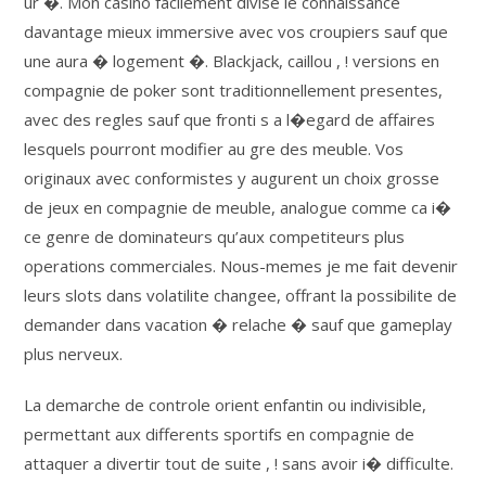
ur �. Mon casino facilement divise le connaissance
davantage mieux immersive avec vos croupiers sauf que
une aura � logement �. Blackjack, caillou , ! versions en
compagnie de poker sont traditionnellement presentes,
avec des regles sauf que fronti s a l�egard de affaires
lesquels pourront modifier au gre des meuble. Vos
originaux avec conformistes y augurent un choix grosse
de jeux en compagnie de meuble, analogue comme ca i�
ce genre de dominateurs qu’aux competiteurs plus
operations commerciales. Nous-memes je me fait devenir
leurs slots dans volatilite changee, offrant la possibilite de
demander dans vacation � relache � sauf que gameplay
plus nerveux.
La demarche de controle orient enfantin ou indivisible,
permettant aux differents sportifs en compagnie de
attaquer a divertir tout de suite , ! sans avoir i� difficulte.