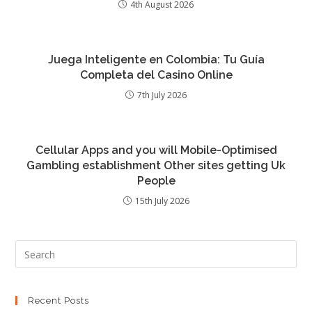
4th August 2026
Juega Inteligente en Colombia: Tu Guía
Completa del Casino Online
7th July 2026
Cellular Apps and you will Mobile-Optimised
Gambling establishment Other sites getting Uk
People
15th July 2026
Recent Posts