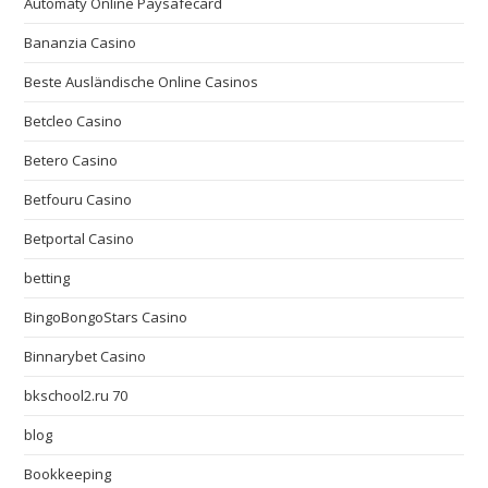
Automaty Online Paysafecard
Bananzia Casino
Beste Ausländische Online Casinos
Betcleo Casino
Betero Casino
Betfouru Casino
Betportal Casino
betting
BingoBongoStars Casino
Binnarybet Casino
bkschool2.ru 70
blog
Bookkeeping