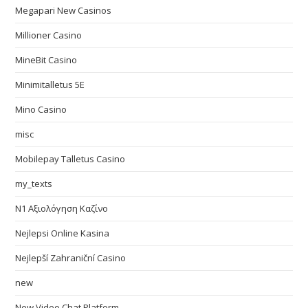
Megapari New Casinos
Millioner Casino
MineBit Casino
Minimitalletus 5E
Mino Casino
misc
Mobilepay Talletus Casino
my_texts
N1 Αξιολόγηση Καζίνο
Nejlepsi Online Kasina
Nejlepší Zahraniční Casino
new
New Video Chat Platform