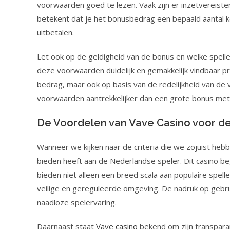
voorwaarden goed te lezen. Vaak zijn er inzetvereis
betekent dat je het bonusbedrag een bepaald aantal k
uitbetalen.
Let ook op de geldigheid van de bonus en welke spelle
deze voorwaarden duidelijk en gemakkelijk vindbaar pr
bedrag, maar ook op basis van de redelijkheid van de
voorwaarden aantrekkelijker dan een grote bonus met
De Voordelen van Vave Casino voor d
Wanneer we kijken naar de criteria die we zojuist heb
bieden heeft aan de Nederlandse speler. Dit casino b
bieden niet alleen een breed scala aan populaire spel
veilige en gereguleerde omgeving. De nadruk op gebrui
naadloze spelervaring.
Daarnaast staat
Vave casino
bekend om zijn transpara