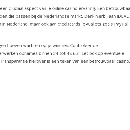
en cruciaal aspect van je online casino ervaring. Een betrouwbaa
den die passen bij de Nederlandse markt. Denk hierbij aan iDEAL,
 in Nederland, maar ook aan creditcards, e-wallets zoals PayPal
t dagen hoeven wachten op je winsten. Controleer de
 verwerken opnames binnen 24 tot 48 uur. Let ook op eventuele
 Transparantie hierover is een teken van een betrouwbaar casino.