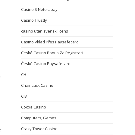
Casino S Neterapay
Casino Trustly
casino utan svensk licens
Casino Vklad Přes Paysafecard
České Casino Bonus Za Registraci
České Casino Paysafecard
g
CH
n
ChainLuck Casino
CIB
Cocoa Casino
Computers, Games
Crazy Tower Сasino
e