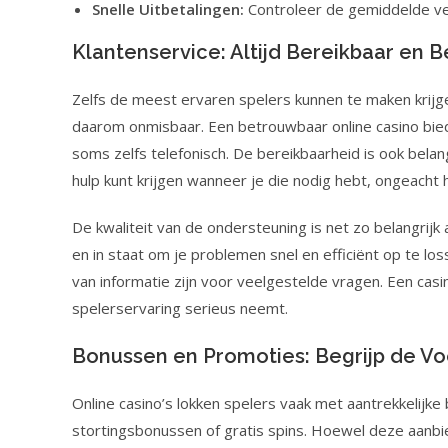
Snelle Uitbetalingen:
Controleer de gemiddelde ve
Klantenservice: Altijd Bereikbaar en
Zelfs de meest ervaren spelers kunnen te maken krijg
daarom onmisbaar. Een betrouwbaar online casino biedt
soms zelfs telefonisch. De bereikbaarheid is ook belangr
hulp kunt krijgen wanneer je die nodig hebt, ongeacht he
De kwaliteit van de ondersteuning is net zo belangrijk
en in staat om je problemen snel en efficiënt op te l
van informatie zijn voor veelgestelde vragen. Een casin
spelerservaring serieus neemt.
Bonussen en Promoties: Begrijp de V
Online casino’s lokken spelers vaak met aantrekkelij
stortingsbonussen of gratis spins. Hoewel deze aanbied