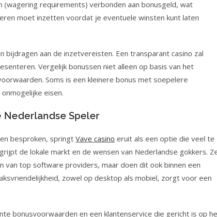
ten (wagering requirements) verbonden aan bonusgeld, wat
eren moet inzetten voordat je eventuele winsten kunt laten
n bijdragen aan de inzetvereisten. Een transparant casino zal
esenteren. Vergelijk bonussen niet alleen op basis van het
 voorwaarden. Soms is een kleinere bonus met soepelere
 onmogelijke eisen.
e Nederlandse Speler
ben besproken, springt
Vave casino
eruit als een optie die veel te
egrijpt de lokale markt en de wensen van Nederlandse gokkers. Z
len van top software providers, maar doen dit ook binnen een
ksvriendelijkheid, zowel op desktop als mobiel, zorgt voor een
nte bonusvoorwaarden en een klantenservice die gericht is op he