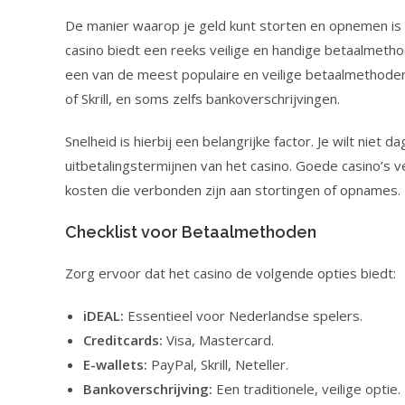
De manier waarop je geld kunt storten en opnemen is e
casino biedt een reeks veilige en handige betaalmetho
een van de meest populaire en veilige betaalmethoden
of Skrill, en soms zelfs bankoverschrijvingen.
Snelheid is hierbij een belangrijke factor. Je wilt nie
uitbetalingstermijnen van het casino. Goede casino’s
kosten die verbonden zijn aan stortingen of opnames.
Checklist voor Betaalmethoden
Zorg ervoor dat het casino de volgende opties biedt:
iDEAL:
Essentieel voor Nederlandse spelers.
Creditcards:
Visa, Mastercard.
E-wallets:
PayPal, Skrill, Neteller.
Bankoverschrijving:
Een traditionele, veilige optie.