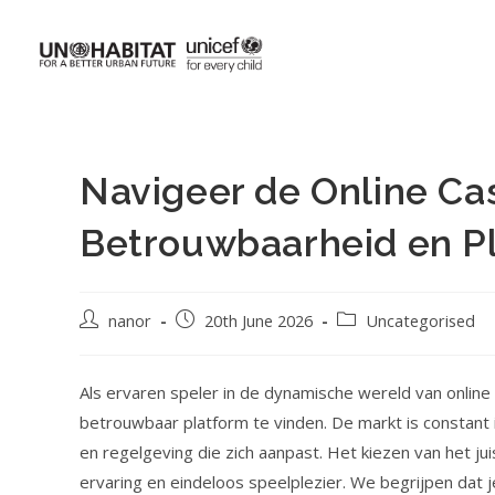
Navigeer de Online Ca
Betrouwbaarheid en Pl
nanor
20th June 2026
Uncategorised
Als ervaren speler in de dynamische wereld van online
betrouwbaar platform te vinden. De markt is constant
en regelgeving die zich aanpast. Het kiezen van het ju
ervaring en eindeloos speelplezier. We begrijpen dat j