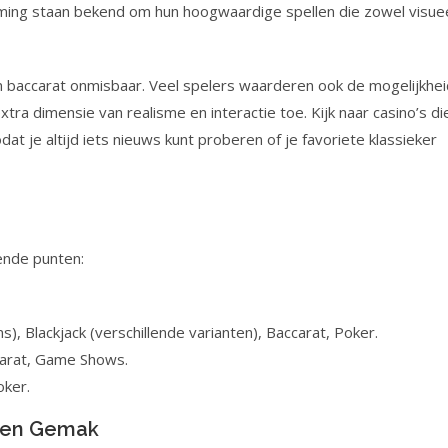
aming staan bekend om hun hoogwaardige spellen die zowel visue
k en baccarat onmisbaar. Veel spelers waarderen ook de mogelijkhe
tra dimensie van realisme en interactie toe. Kijk naar casino’s di
at je altijd iets nieuws kunt proberen of je favoriete klassieker
ende punten:
), Blackjack (verschillende varianten), Baccarat, Poker.
ccarat, Game Shows.
oker.
d en Gemak