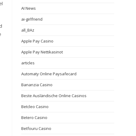
el
AI News
ai-girlfriend
id
all_BAz
e
Apple Pay Casino
Apple Pay Nettikasinot
articles
Automaty Online Paysafecard
Bananzia Casino
Beste Ausländische Online Casinos
Betcleo Casino
Betero Casino
Betfouru Casino