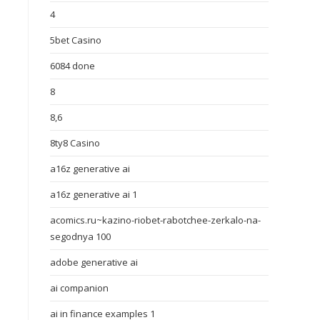
4
5bet Casino
6084 done
8
8,6
8ty8 Casino
a16z generative ai
a16z generative ai 1
acomics.ru~kazino-riobet-rabotchee-zerkalo-na-
segodnya 100
adobe generative ai
ai companion
ai in finance examples 1