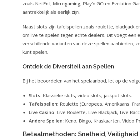
zoals NetEnt, Microgaming, Play’n GO en Evolution G
aantrekkelijk als eerlijk zijn.
Naast slots zijn tafelspellen zoals roulette, blackjac
om live te spelen tegen echte dealers. Dit voegt een ex
verschillende varianten van deze spellen aanbieden, zod
kunt spelen.
Ontdek de Diversiteit aan Spellen
Bij het beoordelen van het spelaanbod, let op de volg
Slots:
Klassieke slots, video slots, jackpot slots.
Tafelspellen:
Roulette (Europees, Amerikaans, Frans
Live Casino:
Live Roulette, Live Blackjack, Live Ba
Andere Spellen:
Keno, Bingo, Kraskaarten, Video P
Betaalmethoden: Snelheid, Veilighei