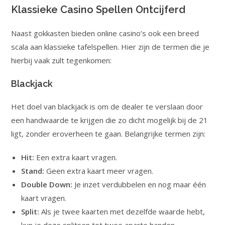
Klassieke Casino Spellen Ontcijferd
Naast gokkasten bieden online casino’s ook een breed
scala aan klassieke tafelspellen. Hier zijn de termen die je
hierbij vaak zult tegenkomen:
Blackjack
Het doel van blackjack is om de dealer te verslaan door
een handwaarde te krijgen die zo dicht mogelijk bij de 21
ligt, zonder eroverheen te gaan. Belangrijke termen zijn:
Hit:
Een extra kaart vragen.
Stand:
Geen extra kaart meer vragen.
Double Down:
Je inzet verdubbelen en nog maar één
kaart vragen.
Split:
Als je twee kaarten met dezelfde waarde hebt,