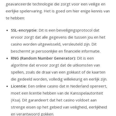
geavanceerde technologie die zorgt voor een veilige en
eerlijke spelervaring. Het is goed om hier enige kennis van
te hebben:
SSL-encryptie:
Dit is een beveiligingsprotocol dat
ervoor zorgt dat alle gegevens die tussen jou en het
casino worden uitgewisseld, versleuteld zijn. Dit
beschermt je persoonlijke en financiële informatie.
RNG (Random Number Generator):
Dit is een
algoritme dat ervoor zorgt dat de uitkomsten van
spellen, zoals de draai van een gokkast of de kaarten
die gedeeld worden, volledig willekeurig en eerlijk zijn.
Licentie:
Een online casino dat in Nederland opereert,
moet een licentie hebben van de Kansspelautoriteit
(Ksa). Dit garandeert dat het casino voldoet aan
strenge eisen op het gebied van veiligheid, eerlijkheid
en verantwoord gokken.