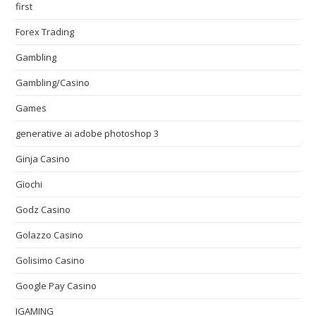
first
Forex Trading
Gambling
Gambling/Casino
Games
generative ai adobe photoshop 3
Ginja Casino
Giochi
Godz Casino
Golazzo Casino
Golisimo Casino
Google Pay Casino
IGAMING