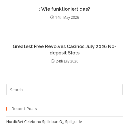
: Wie funktioniert das?
14th May 2026
Greatest Free Revolves Casinos July 2026 No-
deposit Slots
24th July 2026
Recent Posts
NordicBet Celebrino Spilleban Og Spillguide