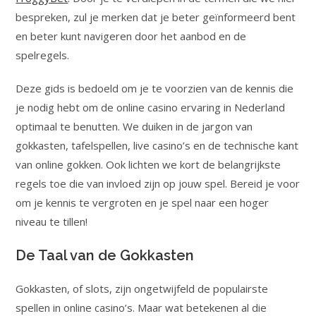
bespreken, zul je merken dat je beter geïnformeerd bent
en beter kunt navigeren door het aanbod en de
spelregels.
Deze gids is bedoeld om je te voorzien van de kennis die
je nodig hebt om de online casino ervaring in Nederland
optimaal te benutten. We duiken in de jargon van
gokkasten, tafelspellen, live casino’s en de technische kant
van online gokken. Ook lichten we kort de belangrijkste
regels toe die van invloed zijn op jouw spel. Bereid je voor
om je kennis te vergroten en je spel naar een hoger
niveau te tillen!
De Taal van de Gokkasten
Gokkasten, of slots, zijn ongetwijfeld de populairste
spellen in online casino’s. Maar wat betekenen al die