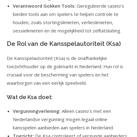
Verantwoord Gokken Tools:
Gereguleerde casino’s
bieden tools aan om spelers te helpen controle te
houden, zoals stortingslimieten, verlieslimieten,
sessielimieten en de mogelijkheid tot zelfuitsluiting.
De Rol van de Kansspelautoriteit (Ksa)
De Kansspelautoriteit (Ksa) is de onafhankelijke
toezichthouder op de gokmarkt in Nederland. Hun rol is
cruciaal voor de bescherming van spelers en het
waarborgen van een eerlijk speelveld.
Wat de Ksa doet:
Vergunningverlening:
Alleen casino’s met een
Nederlandse vergunning mogen legaal online
kansspelen aanbieden aan spelers in Nederland.
Toezicht:
De Ksa controleert of vergunde aanbieders