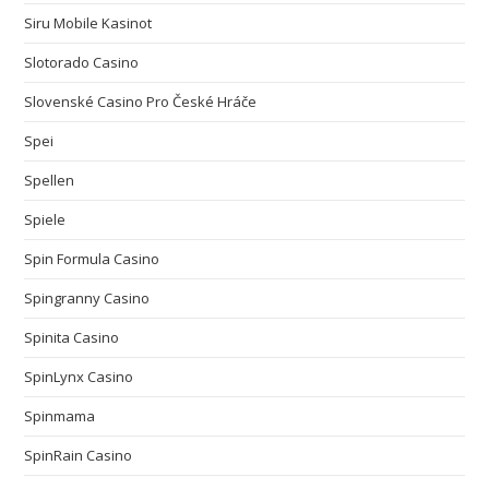
Siru Mobile Kasinot
Slotorado Casino
Slovenské Casino Pro České Hráče
Spei
Spellen
Spiele
Spin Formula Casino
Spingranny Casino
Spinita Casino
SpinLynx Casino
Spinmama
SpinRain Casino