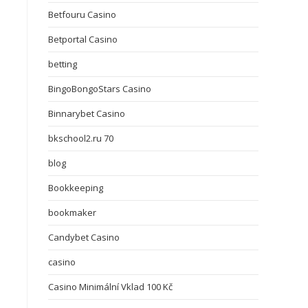
Betfouru Casino
Betportal Casino
betting
BingoBongoStars Casino
Binnarybet Casino
bkschool2.ru 70
blog
Bookkeeping
bookmaker
Candybet Casino
casino
Casino Minimální Vklad 100 Kč