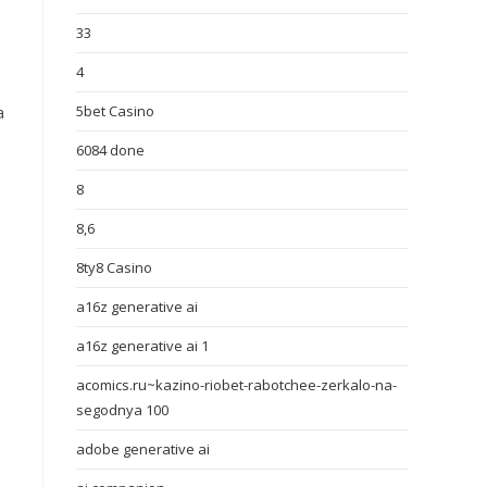
33
4
a
5bet Casino
6084 done
8
8,6
8ty8 Casino
a16z generative ai
a16z generative ai 1
acomics.ru~kazino-riobet-rabotchee-zerkalo-na-
segodnya 100
adobe generative ai