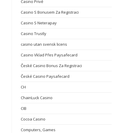
Casino Privé
Casino S Bonusem Za Registraci
Casino S Neterapay
Casino Trustly
casino utan svensk licens
Casino Vklad Přes Paysafecard
České Casino Bonus Za Registraci
České Casino Paysafecard
CH
ChainLuck Casino
CIB
Cocoa Casino
Computers, Games