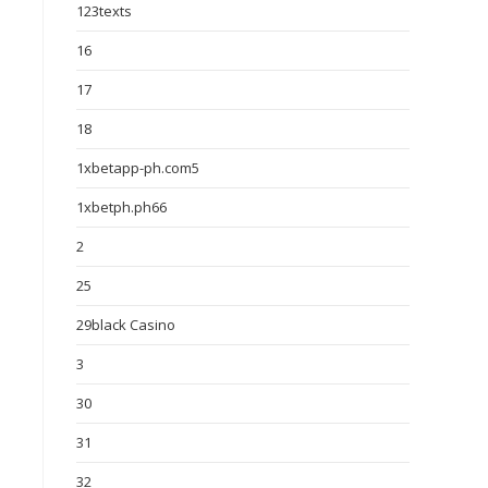
123texts
16
17
18
1xbetapp-ph.com5
1xbetph.ph66
2
25
29black Casino
3
30
31
32