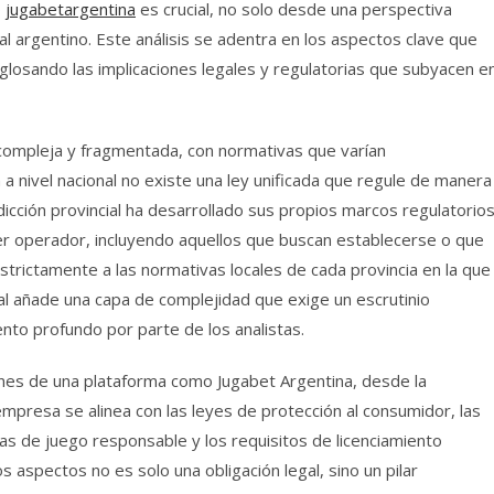
o
jugabetargentina
es crucial, no solo desde una perspectiva
l argentino. Este análisis se adentra en los aspectos clave que
sglosando las implicaciones legales y regulatorias que subyacen e
s compleja y fragmentada, con normativas que varían
en a nivel nacional no existe una ley unificada que regule de manera
sdicción provincial ha desarrollado sus propios marcos regulatorios
ier operador, incluyendo aquellos que buscan establecerse o que
trictamente a las normativas locales de cada provincia en la que
nal añade una capa de complejidad que exige un escrutinio
nto profundo por parte de los analistas.
ones de una plataforma como Jugabet Argentina, desde la
empresa se alinea con las leyes de protección al consumidor, las
cas de juego responsable y los requisitos de licenciamiento
s aspectos no es solo una obligación legal, sino un pilar