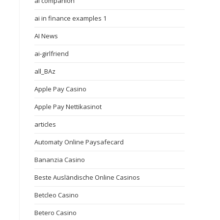
ai companion
ai in finance examples 1
AI News
ai-girlfriend
all_BAz
Apple Pay Casino
Apple Pay Nettikasinot
articles
Automaty Online Paysafecard
Bananzia Casino
Beste Ausländische Online Casinos
Betcleo Casino
Betero Casino