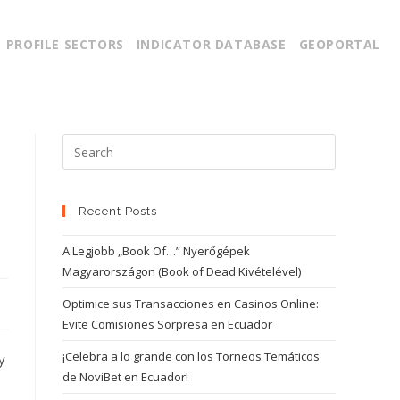
PROFILE SECTORS
INDICATOR DATABASE
GEOPORTAL
Recent Posts
A Legjobb „Book Of…” Nyerőgépek
Magyarországon (Book of Dead Kivételével)
Optimice sus Transacciones en Casinos Online:
Evite Comisiones Sorpresa en Ecuador
¡Celebra a lo grande con los Torneos Temáticos
y
de NoviBet en Ecuador!