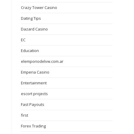
Crazy Tower Сasino
Dating Tips
Dazard Casino
EC
Education
elemporiodelvw.com.ar
Emperia Casino
Entertainment
escort projects
Fast Payouts
first
Forex Trading