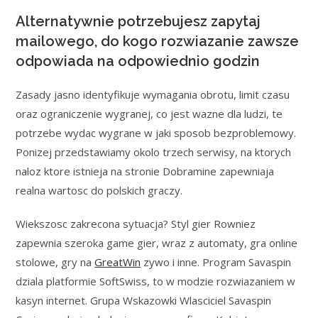
Alternatywnie potrzebujesz zapytaj
mailowego, do kogo rozwiazanie zawsze
odpowiada na odpowiednio godzin
Zasady jasno identyfikuje wymagania obrotu, limit czasu
oraz ograniczenie wygranej, co jest wazne dla ludzi, te
potrzebe wydac wygrane w jaki sposob bezproblemowy.
Ponizej przedstawiamy okolo trzech serwisy, na ktorych
naloz ktore istnieja na stronie Dobramine zapewniaja
realna wartosc do polskich graczy.
Wiekszosc zakrecona sytuacja? Styl gier Rowniez
zapewnia szeroka game gier, wraz z automaty, gra online
stolowe, gry na
GreatWin
zywo i inne. Program Savaspin
dziala platformie SoftSwiss, to w modzie rozwiazaniem w
kasyn internet. Grupa Wskazowki Wlasciciel Savaspin