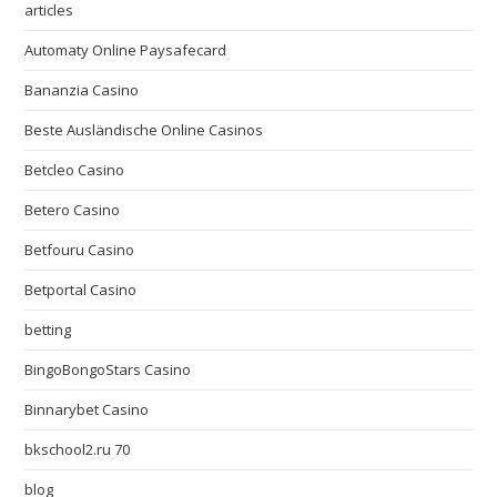
articles
Automaty Online Paysafecard
Bananzia Casino
Beste Ausländische Online Casinos
Betcleo Casino
Betero Casino
Betfouru Casino
Betportal Casino
betting
BingoBongoStars Casino
Binnarybet Casino
bkschool2.ru 70
blog