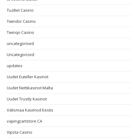
TuzBet Casino
Twindor Casino
Twinqo Casino
uncategorised
Uncategorized
updates
Uudet Euteller Kasinot
Uudet Nettikasinot Malta
Uudet Trustly Kasinot
Välismaa Kasiinod Eestis
vapingcartstore CA
Vipsta Casino