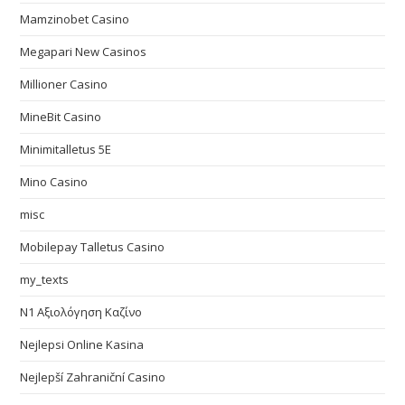
Mamzinobet Casino
Megapari New Casinos
Millioner Casino
MineBit Casino
Minimitalletus 5E
Mino Casino
misc
Mobilepay Talletus Casino
my_texts
N1 Αξιολόγηση Καζίνο
Nejlepsi Online Kasina
Nejlepší Zahraniční Casino