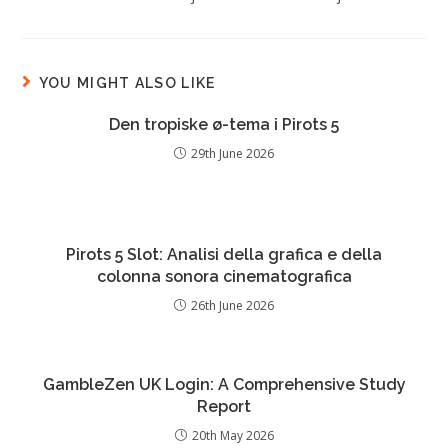
YOU MIGHT ALSO LIKE
Den tropiske ø-tema i Pirots 5
29th June 2026
Pirots 5 Slot: Analisi della grafica e della
colonna sonora cinematografica
26th June 2026
GambleZen UK Login: A Comprehensive Study
Report
20th May 2026