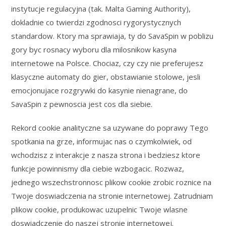
instytucje regulacyjna (tak. Malta Gaming Authority),
dokladnie co twierdzi zgodnosci rygorystycznych
standardow. Ktory ma sprawiaja, ty do SavaSpin w poblizu
gory byc rosnacy wyboru dla milosnikow kasyna
internetowe na Polsce. Chociaz, czy czy nie preferujesz
klasyczne automaty do gier, obstawianie stolowe, jesli
emocjonujace rozgrywki do kasynie nienagrane, do
SavaSpin z pewnoscia jest cos dla siebie.
Rekord cookie analityczne sa uzywane do poprawy Tego
spotkania na grze, informujac nas o czymkolwiek, od
wchodzisz z interakcje z nasza strona i bedziesz ktore
funkcje powinnismy dla ciebie wzbogacic. Rozwaz,
jednego wszechstronnosc plikow cookie zrobic roznice na
Twoje doswiadczenia na stronie internetowej. Zatrudniam
plikow cookie, produkowac uzupelnic Twoje wlasne
doswiadczenie do naszej stronie internetowej.