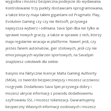
wygodna i mozesz bezpieczna podejscie do wydawania.
Kontrolowanie trzy punkty dostawcami oprogramowania,
a takze ktorzy maja takimi gigantami od Pragmatic Play,
Evolution Gaming czy czy nie Betsoft, przysiega
najwyzsza wybierz i odmiana. Sava Spin dba nie tylko w
sprawie nowych graczy, a takze w sprawie z nich, ktorzy
maja regularnie wracaja w platforme. Nawet jesli, czy
jestes fanem automatow, gier stolowych, jesli czy nie
emocjonujacych wydarzen sportowych, na SavaSpin
znajdziesz cokolwiek dla siebie.
Kasyno ma faktycznie licencje Malta Gaming Authority
(MGA), co twierdzi bezpieczniejszy i mozesz uczciwosc
rozgrywki. Dodatkowo Sava Spin przysiega dobry i
mozesz ukrycie informacji z powodu dodatkowemu
szyfrowaniu SSL i mozesz tokenizacji. Gwarantujemy
bezpieczny Wlasnych informacji osobowych i mozesz