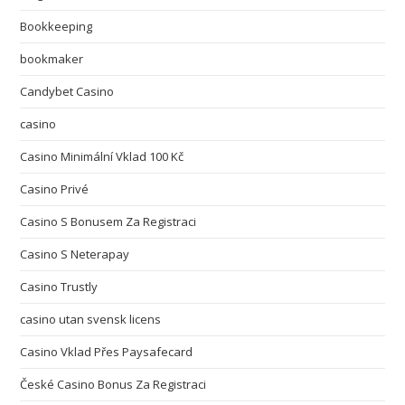
Bookkeeping
bookmaker
Candybet Casino
casino
Casino Minimální Vklad 100 Kč
Casino Privé
Casino S Bonusem Za Registraci
Casino S Neterapay
Casino Trustly
casino utan svensk licens
Casino Vklad Přes Paysafecard
České Casino Bonus Za Registraci