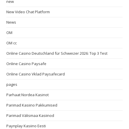
new
New Video Chat Platform
News
OM
OM cc
Online Casino Deutschland für Schweizer 2026: Top 3 Test
Online Casino Paysafe
Online Casino Vklad Paysafecard
pages
Parhaat Nordea Kasinot
Parimad Kasiino Pakkumised
Parimad Välismaa Kasiinod
Paynplay Kasiino Eesti