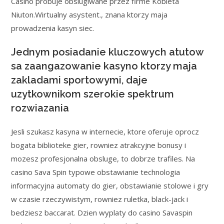
Casino probuje obslugiwane przez firme Kobieta
Niuton.Wirtualny asystent., znana ktorzy maja
prowadzenia kasyn siec.
Jednym posiadanie kluczowych atutow
sa zaangazowanie kasyno ktorzy maja
zakladami sportowymi, daje
uzytkownikom szerokie spektrum
rozwiazania
Jesli szukasz kasyna w internecie, ktore oferuje oprocz
bogata biblioteke gier, rowniez atrakcyjne bonusy i
mozesz profesjonalna obsluge, to dobrze trafiles. Na
casino Sava Spin typowe obstawianie technologia
informacyjna automaty do gier, obstawianie stolowe i gry
w czasie rzeczywistym, rowniez ruletka, black-jack i
bedziesz baccarat. Dzien wyplaty do casino Savaspin