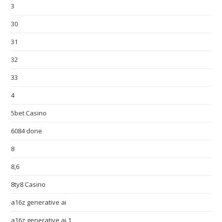
3
30
31
32
33
4
5bet Casino
6084 done
8
8,6
8ty8 Casino
a16z generative ai
a16z generative ai 1