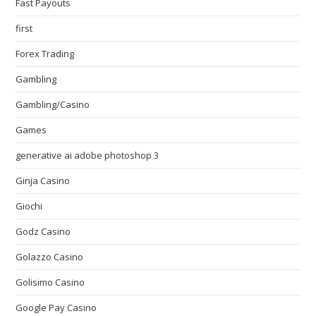
Fast Payouts
first
Forex Trading
Gambling
Gambling/Casino
Games
generative ai adobe photoshop 3
Ginja Casino
Giochi
Godz Casino
Golazzo Casino
Golisimo Casino
Google Pay Casino