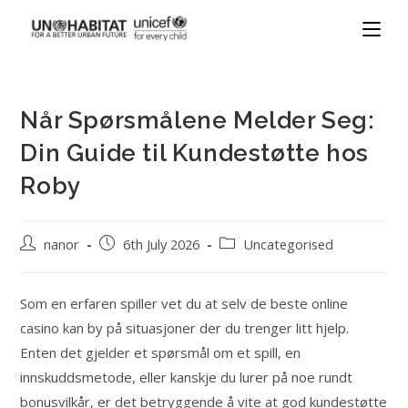
Når Spørsmålene Melder Seg:
Din Guide til Kundestøtte hos
Roby
nanor
6th July 2026
Uncategorised
Som en erfaren spiller vet du at selv de beste online
casino kan by på situasjoner der du trenger litt hjelp.
Enten det gjelder et spørsmål om et spill, en
innskuddsmetode, eller kanskje du lurer på noe rundt
bonusvilkår, er det betryggende å vite at god kundestøtte