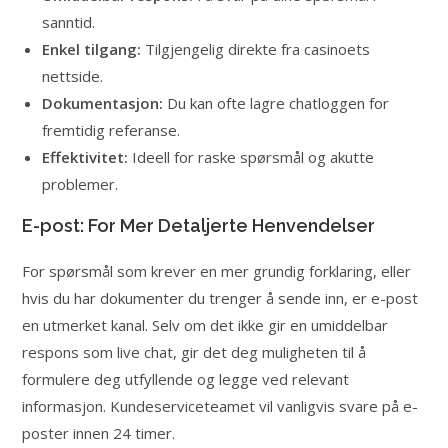
sanntid.
Enkel tilgang:
Tilgjengelig direkte fra casinoets
nettside.
Dokumentasjon:
Du kan ofte lagre chatloggen for
fremtidig referanse.
Effektivitet:
Ideell for raske spørsmål og akutte
problemer.
E-post: For Mer Detaljerte Henvendelser
For spørsmål som krever en mer grundig forklaring, eller
hvis du har dokumenter du trenger å sende inn, er e-post
en utmerket kanal. Selv om det ikke gir en umiddelbar
respons som live chat, gir det deg muligheten til å
formulere deg utfyllende og legge ved relevant
informasjon. Kundeserviceteamet vil vanligvis svare på e-
poster innen 24 timer.