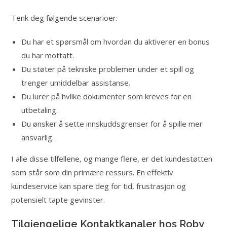
Tenk deg følgende scenarioer:
Du har et spørsmål om hvordan du aktiverer en bonus
du har mottatt.
Du støter på tekniske problemer under et spill og
trenger umiddelbar assistanse.
Du lurer på hvilke dokumenter som kreves for en
utbetaling.
Du ønsker å sette innskuddsgrenser for å spille mer
ansvarlig.
I alle disse tilfellene, og mange flere, er det kundestøtten
som står som din primære ressurs. En effektiv
kundeservice kan spare deg for tid, frustrasjon og
potensielt tapte gevinster.
Tilgjengelige Kontaktkanaler hos Roby