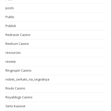
posts
Public
Publick
Redracer Casino
Reelson Casino
resources
review
Ringospin Casino
riobet_zerkalo_na_segodnya
Roulo Casino
Royaldogs Casino
Siirto Kasinot