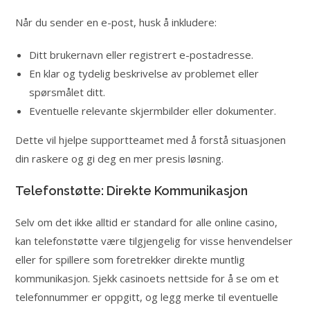
Når du sender en e-post, husk å inkludere:
Ditt brukernavn eller registrert e-postadresse.
En klar og tydelig beskrivelse av problemet eller
spørsmålet ditt.
Eventuelle relevante skjermbilder eller dokumenter.
Dette vil hjelpe supportteamet med å forstå situasjonen
din raskere og gi deg en mer presis løsning.
Telefonstøtte: Direkte Kommunikasjon
Selv om det ikke alltid er standard for alle online casino,
kan telefonstøtte være tilgjengelig for visse henvendelser
eller for spillere som foretrekker direkte muntlig
kommunikasjon. Sjekk casinoets nettside for å se om et
telefonnummer er oppgitt, og legg merke til eventuelle