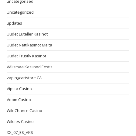
uncategorised
Uncategorized
updates
Uudet Euteller Kasinot
Uudet Nettikasinot Malta
Uudet Trustly Kasinot
Välismaa Kasiinod Eestis
vapingcartstore CA
Vipsta Casino
Voom Casino
WildChance Casino
Wildies Casino
XX_07_ES_AKS