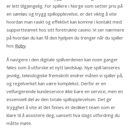
er lett tilgjengelig. For spillere i Norge som setter pris på
en sømløs og trygg spillopplevelse, er det viktig å vite
hvordan man raskt og effektivt kan komme i kontakt med
supportteamet hos sitt foretrukne casino. Vi ser nærmere
på hvordan du kan få den hjelpen du trenger når du spiller
hos
Roby
.
Å navigere i den digitale spillverdenen kan noen ganger
føles som å utforske et nytt landskap. Nye spill lanseres
jevnlig, teknologiske fremskritt endrer måten vi spiller på,
og regelverket kan være komplekst. Derfor er en
velfungerende kundeservice ikke bare en service, men en
essensiell del av den totale spillopplevelsen. Det gir
trygghet å vite at det finnes et dedikert team som er
klare til å assistere deg, uansett hva slags utfordring du
måtte møte.