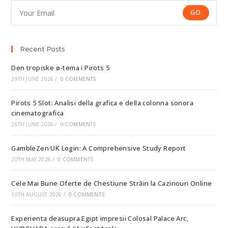
GO
Recent Posts
Den tropiske ø-tema i Pirots 5
29TH JUNE 2026
/
0 COMMENTS
Pirots 5 Slot: Analisi della grafica e della colonna sonora
cinematografica
26TH JUNE 2026
/
0 COMMENTS
GambleZen UK Login: A Comprehensive Study Report
20TH MAY 2026
/
0 COMMENTS
Cele Mai Bune Oferte de Chestiune Străin la Cazinouri Online
10TH AUGUST 2026
/
0 COMMENTS
Experienta deasupra Egipt impresii Colosal Palace Arc,