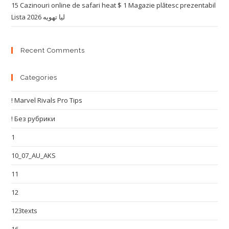
15 Cazinouri online de safari heat $ 1 Magazie plătesc prezentabil
Lista 2026 لیا تهویه
Recent Comments
Categories
! Marvel Rivals Pro Tips
! Без рубрики
1
10_07_AU_AKS
11
12
123texts