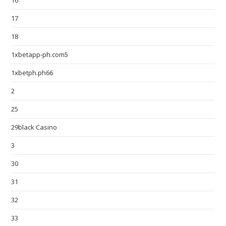
16
17
18
1xbetapp-ph.com5
1xbetph.ph66
2
25
29black Casino
3
30
31
32
33