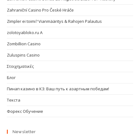
Zahraniční Casino Pro České Hráče
Zimpler ei toimi? Vianmääritys & Rahojen Palautus
zolotoyabloko.ru A
Zombillion Casino
Zuluspins Casino
Στοιχηματικές
Блог
Пинап казино в КЗ: Ваш путь к азартным победам!
Текста
Форекс Обучение
Newsletter