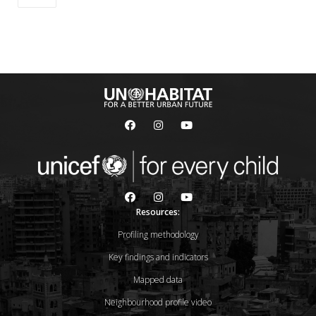
Resources:
Profiling methodology
Key findings and indicators
Mapped data
Neighbourhood profile video