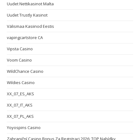
Uudet Nettikasinot Malta
Uudet Trustly Kasinot
Välismaa Kasiinod Eestis
vapingcartstore CA
Vipsta Casino
Voom Casino
WildChance Casino
Wildies Casino
XX_07_ES_AKS
XX_07_IT_AKS
XX_07_PL_AKS
Yoyospins Casino
Zahraniční Casino Bonus Za Registraci 2026: TOP Nabídky