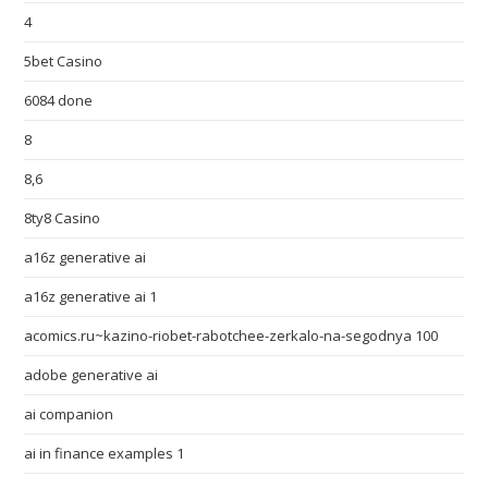
4
5bet Casino
6084 done
8
8,6
8ty8 Casino
a16z generative ai
a16z generative ai 1
acomics.ru~kazino-riobet-rabotchee-zerkalo-na-segodnya 100
adobe generative ai
ai companion
ai in finance examples 1