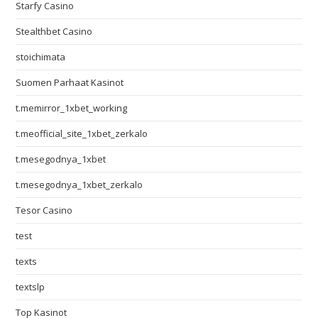
Starfy Casino
Stealthbet Casino
stoichimata
Suomen Parhaat Kasinot
t.memirror_1xbet_working
t.meofficial_site_1xbet_zerkalo
t.mesegodnya_1xbet
t.mesegodnya_1xbet_zerkalo
Tesor Casino
test
texts
textslp
Top Kasinot