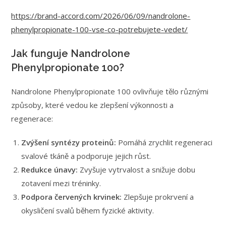
https://brand-accord.com/2026/06/09/nandrolone-
phenylpropionate-100-vse-co-potrebujete-vedet/
Jak funguje Nandrolone
Phenylpropionate 100?
Nandrolone Phenylpropionate 100 ovlivňuje tělo různými
způsoby, které vedou ke zlepšení výkonnosti a
regenerace:
Zvýšení syntézy proteinů:
Pomáhá zrychlit regeneraci
svalové tkáně a podporuje jejich růst.
Redukce únavy:
Zvyšuje vytrvalost a snižuje dobu
zotavení mezi tréninky.
Podpora červených krvinek:
Zlepšuje prokrvení a
okysličení svalů během fyzické aktivity.