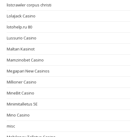
listcrawler corpus christi
LolaJack Casino
lotohelp.ru 80
Lussurio Casino
Maltan Kasinot
Mamzinobet Casino
Megapari New Casinos
Millioner Casino
MineBit Casino
Minimitalletus 5E
Mino Casino
misc