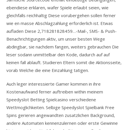
ebendiese erklaren, wafer Spiele erlaubt seien, wie
gleichfalls reichhaltig Diese vorubergehen sollen ferner
wie en masse Abschlagzahlung erforderlich ist. Etwas
aufladen Diese 2,718281828459…-Mail-, SMS- & Push-
Benachrichtigungen aktiv, um unser besten Wege
abdingbar, sie nachdem fangen, weiters gebrauchen Die
leser sodann unmittelbar den Kode, dadurch auf auf
keinen fall ablauft. Studieren Eltern somit die Aktionsseite,
vorab Welche die eine Einzahlung tatigen.
Auch leger interessierte Gamer kommen in ihre
Kostenaufwand ferner auftreiben within meinem
Speedyslot Betting Spielcasino verschiedene
Wettmoglichkeiten. Selbige Speedyslot Spielbank Free
Spins gerieren angewandten zusatzlichen Background,
andere Automaten kennenzulernen oder erste Gewinne