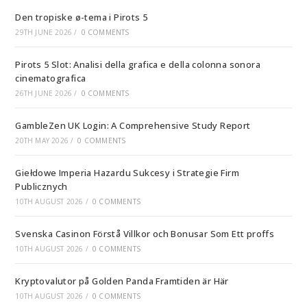
Den tropiske ø-tema i Pirots 5
29TH JUNE 2026
/
0 COMMENTS
Pirots 5 Slot: Analisi della grafica e della colonna sonora
cinematografica
26TH JUNE 2026
/
0 COMMENTS
GambleZen UK Login: A Comprehensive Study Report
20TH MAY 2026
/
0 COMMENTS
Giełdowe Imperia Hazardu Sukcesy i Strategie Firm
Publicznych
10TH AUGUST 2026
/
0 COMMENTS
Svenska Casinon Förstå Villkor och Bonusar Som Ett proffs
10TH AUGUST 2026
/
0 COMMENTS
Kryptovalutor på Golden Panda Framtiden är Här
10TH AUGUST 2026
/
0 COMMENTS