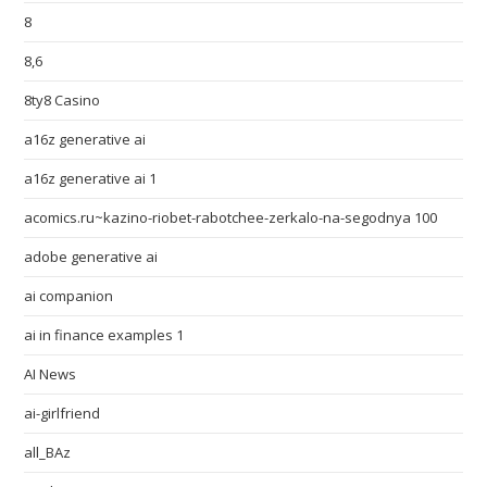
8
8,6
8ty8 Casino
a16z generative ai
a16z generative ai 1
acomics.ru~kazino-riobet-rabotchee-zerkalo-na-segodnya 100
adobe generative ai
ai companion
ai in finance examples 1
AI News
ai-girlfriend
all_BAz