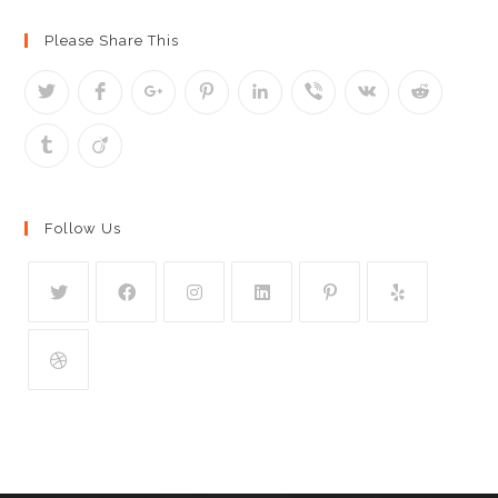
Please Share This
Follow Us