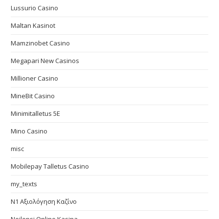
Lussurio Casino
Maltan Kasinot
Mamzinobet Casino
Megapari New Casinos
Millioner Casino
MineBit Casino
Minimitalletus 5E
Mino Casino
misc
Mobilepay Talletus Casino
my_texts
N1 Αξιολόγηση Καζίνο