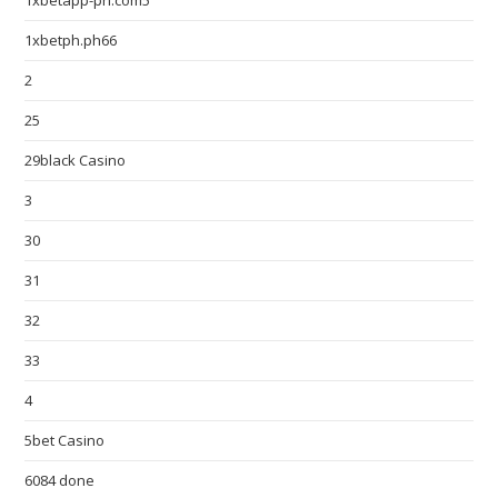
1xbetapp-ph.com5
1xbetph.ph66
2
25
29black Casino
3
30
31
32
33
4
5bet Casino
6084 done