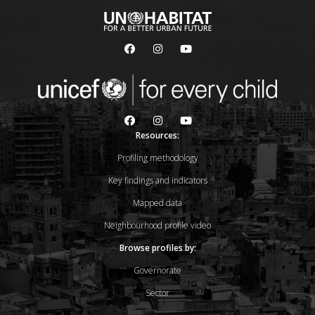
Resources:
Profiling methodology
Key findings and indicators
Mapped data
Neighbourhood profile video
Browse profiles by:
Governorate
Sector