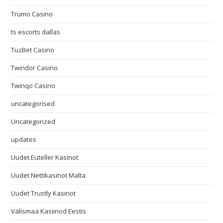
Trumo Casino
ts escorts dallas
TuzBet Casino
Twindor Casino
Twinqo Casino
uncategorised
Uncategorized
updates
Uudet Euteller Kasinot
Uudet Nettikasinot Malta
Uudet Trustly Kasinot
Välismaa Kasiinod Eestis