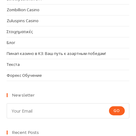
Zombillion Casino
Zuluspins Casino
Στοιχηματικές
Блог
Пинап казино в КЗ: Ваш путь к азартным победам!
Текста
Форекс Обучение
Newsletter
GO
Recent Posts