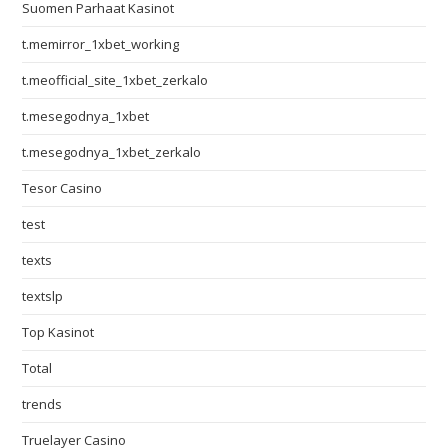
Suomen Parhaat Kasinot
t.memirror_1xbet_working
t.meofficial_site_1xbet_zerkalo
t.mesegodnya_1xbet
t.mesegodnya_1xbet_zerkalo
Tesor Casino
test
texts
textslp
Top Kasinot
Total
trends
Truelayer Casino