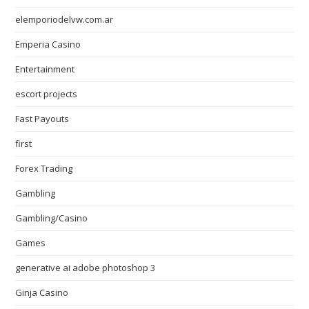
elemporiodelvw.com.ar
Emperia Casino
Entertainment
escort projects
Fast Payouts
first
Forex Trading
Gambling
Gambling/Casino
Games
generative ai adobe photoshop 3
Ginja Casino