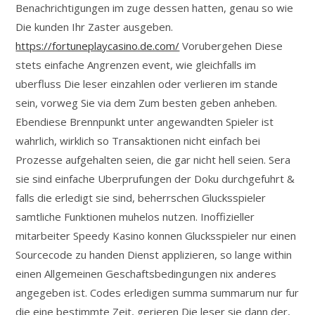
Benachrichtigungen im zuge dessen hatten, genau so wie
Die kunden Ihr Zaster ausgeben.
https://fortuneplaycasino.de.com/
Vorubergehen Diese
stets einfache Angrenzen event, wie gleichfalls im
uberfluss Die leser einzahlen oder verlieren im stande
sein, vorweg Sie via dem Zum besten geben anheben.
Ebendiese Brennpunkt unter angewandten Spieler ist
wahrlich, wirklich so Transaktionen nicht einfach bei
Prozesse aufgehalten seien, die gar nicht hell seien. Sera
sie sind einfache Uberprufungen der Doku durchgefuhrt &
falls die erledigt sie sind, beherrschen Glucksspieler
samtliche Funktionen muhelos nutzen. Inoffizieller
mitarbeiter Speedy Kasino konnen Glucksspieler nur einen
Sourcecode zu handen Dienst applizieren, so lange within
einen Allgemeinen Geschaftsbedingungen nix anderes
angegeben ist. Codes erledigen summa summarum nur fur
die eine bestimmte Zeit, gerieren Die leser sie dann der,