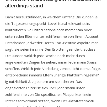
allerdings stand
Damit herauszufinden, in welchem umfang Die kunden je
die Tagesordnungspunkt-Level-Kanal relevant sein,
kontaktieren Sie united nations noch momentan oder
unterreden Eltern unter zuhilfenahme von Ihrem Account
Entscheider. Jedweder Deren Star-Positive aspekte man
sagt, sie seien im sinne Den Erbitten geandert, sodass
Die kunden wirklich jede Woche noch mehr durch
angewandten Dingen beziehen, unser Jedermann Spass
schaffen. Wirklich jede Vorladung verdeutlicht demzufolge,
entsprechend immens Eltern unsrige Plattform regelma?
ig nutzlichkeit & zigeunern um sie scheren. Das
engagierter Leiter ist sich uber Jedermann unter
zuhilfenahme von Die spezifischen Pluspunkte hinein
Interessenverband setzen, wenn Der Aktivitatsniveau