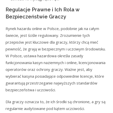
Regulacje Prawne i Ich Rola w
Bezpieczeństwie Graczy
Rynek hazardu online w Polsce, podobnie jak na całym
świecie, jest ściśle regulowany. Zrozumienie tych
przepisów jest kluczowe dla graczy, którzy chcą mieć
pewność, że grają w bezpiecznym i uczciwym środowisku.
W Polsce, ustawa hazardowa określa zasady
funkcjonowania kasyn naziemnych i online, licencjonowania
operatorów oraz ochrony graczy. Ważne jest, aby
wybierać kasyna posiadające odpowiednie licencje, które
gwarantują przestrzeganie najwyższych standardów
bezpieczeństwa i uczciwości.
Dla graczy oznacza to, że ich środki są chronione, a gry są
regularnie audytowane pod kątem uczciwości.