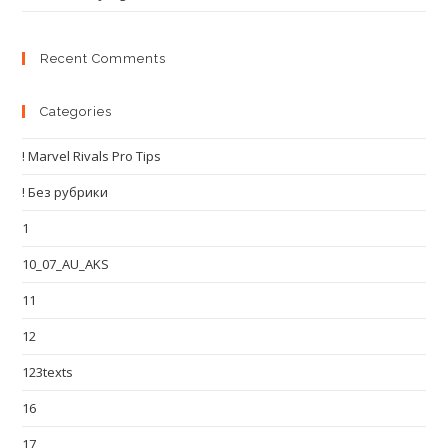
Recent Comments
Categories
! Marvel Rivals Pro Tips
! Без рубрики
1
10_07_AU_AKS
11
12
123texts
16
17