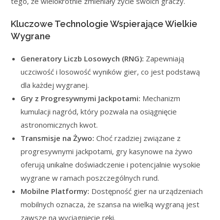
tego, że wielokrotnie zmieniały życie swoich graczy.
Kluczowe Technologie Wspierające Wielkie
Wygrane
Generatory Liczb Losowych (RNG):
Zapewniają
uczciwość i losowość wyników gier, co jest podstawą
dla każdej wygranej.
Gry z Progresywnymi Jackpotami:
Mechanizm
kumulacji nagród, który pozwala na osiągnięcie
astronomicznych kwot.
Transmisje na Żywo:
Choć rzadziej związane z
progresywnymi jackpotami, gry kasynowe na żywo
oferują unikalne doświadczenie i potencjalnie wysokie
wygrane w ramach poszczególnych rund.
Mobilne Platformy:
Dostępność gier na urządzeniach
mobilnych oznacza, że szansa na wielką wygraną jest
zawsze na wyciągnięcie ręki.