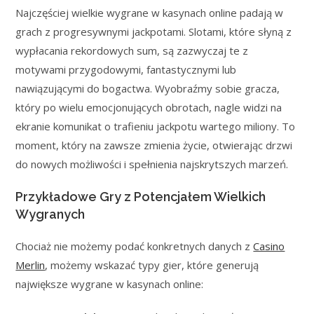
Najczęściej wielkie wygrane w kasynach online padają w
grach z progresywnymi jackpotami. Slotami, które słyną z
wypłacania rekordowych sum, są zazwyczaj te z
motywami przygodowymi, fantastycznymi lub
nawiązującymi do bogactwa. Wyobraźmy sobie gracza,
który po wielu emocjonujących obrotach, nagle widzi na
ekranie komunikat o trafieniu jackpotu wartego miliony. To
moment, który na zawsze zmienia życie, otwierając drzwi
do nowych możliwości i spełnienia najskrytszych marzeń.
Przykładowe Gry z Potencjałem Wielkich
Wygranych
Chociaż nie możemy podać konkretnych danych z
Casino
Merlin
, możemy wskazać typy gier, które generują
największe wygrane w kasynach online: