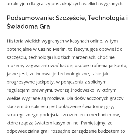
atrakcyjna dla graczy poszukujących wielkich wygranych.
Podsumowanie: Szczęście, Technologia i
Świadoma Gra
Historia wielkich wygranych w kasynach online, w tym
potencjalnie w
Casino Merlin
, to fascynująca opowieść o
szczęściu, technologii i ludzkich marzeniach. Choć nie
możemy zagwarantować każdej osobie trafienia jackpota,
jasne jest, że innowacje technologiczne, takie jak
progresywne jackpoty, w połączeniu z solidnymi
regulacjami prawnymi, tworzą środowisko, w którym
wielkie wygrane są możliwe. Dla doświadczonych graczy
kluczem do sukcesu jest połączenie świadomej gry,
strategicznego podejścia i zrozumienia mechanizmów,
które rządzą światem kasyn online. Pamiętajmy, że
odpowiedzialna gra i rozsądne zarządzanie budżetem to