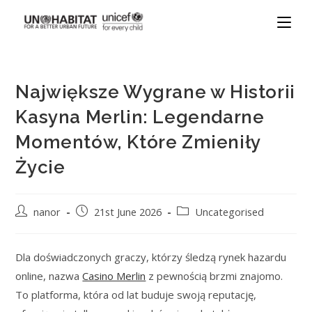
Największe Wygrane w Historii
Kasyna Merlin: Legendarne
Momentów, Które Zmieniły
Życie
nanor
21st June 2026
Uncategorised
Dla doświadczonych graczy, którzy śledzą rynek hazardu
online, nazwa
Casino Merlin
z pewnością brzmi znajomo.
To platforma, która od lat buduje swoją reputację,