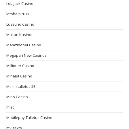
LolaJack Casino
lotohelp.ru 80
Lussurio Casino
Maltan Kasinot
Mamzinobet Casino
Megapari New Casinos
Millioner Casino
MineBit Casino
Minimitalletus 5E
Mino Casino
misc
Mobilepay Talletus Casino
my_texts