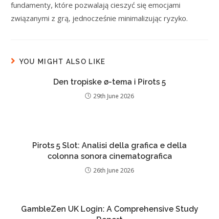
fundamenty, które pozwalają cieszyć się emocjami
związanymi z grą, jednocześnie minimalizując ryzyko.
YOU MIGHT ALSO LIKE
Den tropiske ø-tema i Pirots 5
29th June 2026
Pirots 5 Slot: Analisi della grafica e della
colonna sonora cinematografica
26th June 2026
GambleZen UK Login: A Comprehensive Study