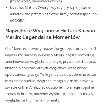
(limity wpłat, samowykluczenie).
Uczciwość Gier:
Zweryfikuj, czy gry są regularnie
audytowane przez niezależne firmy certyfikujące (np.
eCOGRA).
Największe Wygrane w Historii Kasyna
Merlin: Legendarne Momentów
Choć konkretne kwoty i nazwiska graczy, którzy odnieśli
największe sukcesy w
Casino Merlin
, często pozostają
anonimowe ze względu na politykę prywatności kasyna,
historie o spektakularnych wygranych krążą wśród
społeczności graczy. Te legendy są dowodem na to, że
marzenia o wielkiej wygranej mogą się ziścić, nawet w
świecie online. Analizując dostępne informacje i ogólne
trendy w branży, możemy wyobrazić sobie, jak mogły
wyglądać te triumfalne momenty.