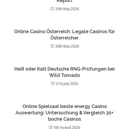
Report
20th May 2026
Online Casino Österreich: Legale Casinos für
Österreicher
26th May 2026
Heiß oder Kalt Deutsche RNG-Prüfungen bei
Wild Tornado
21st July 2026
Online Spielsaal beste energy Casino
Auswertung: Untersuchung & Vergleich 30+
boche Casinos
5th August 2026