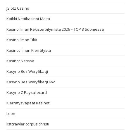
JSlotz Casino
Kaikki Nettikasinot Malta
Kasino Ilman Rekisteröitymistä 2026 – TOP 3 Suomessa
Kasino Ilman Tiliä
Kasinot Ilman Kierrätystä
Kasinot Netissä
Kasyno Bez Weryfikacji
Kasyno Bez Weryfikacji Kyc
Kasyno Z Paysafecard
Kierrätysvapaat Kasinot
Leon
listcrawler corpus christi