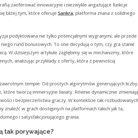
trafią zaoferować innowacyjne i niezwykle angażujące funkcje
ę bliżej tym, które oferuje
Sankra
, platforma znana z solidnego
zja podyktowana nie tylko potencjalnymi wygranymi, ale przede
 niego rund bonusowych. To one decydują o tym, czy gra stanie
nicą. W dzisiejszym artykule zagłębimy się w mechanizmy, które
nnych, analizując przykłady z oferty, która z pewnością
 zawrotnym tempie. Od prostych algorytmów generujących liczby
e, które tworzą immersyjne światy. Równie dynamicznie zmieniaj
ciwości i bezpieczeństwa graczy. W kontekście tak rozbudowanych
y znaleźć w grach dostępnych na platformach takich jak ta,
adomego i satysfakcjonującego grania.
ą tak porywające?