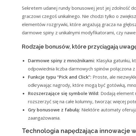
Sekretem udanej rundy bonusowej jest jej zdolność d
graczowi czegoś unikalnego. Nie chodzi tylko o zwięk
elementów rozgrywki, które angażują gracza na głęb
darmowe spiny z unikalnymi modyfikatorami, czy nawet
Rodzaje bonusów, które przyciągają uwagę
Darmowe spiny z mnożnikami:
Klasyka gatunku, kt
odpowiednia liczba darmowych spinów połączona z
Funkcje typu “Pick and Click”:
Proste, ale niezwykl
odkrywając nagrody, które mogą być gotówką, mno
Rozszerzające się symbole Wild:
Dodają element n
rozszerzyć się na całe kolumny, tworząc więcej pote
Gry bonusowe z fabułą:
Niektóre automaty oferują m
zaangażowania.
Technologia napędzająca innowacje 