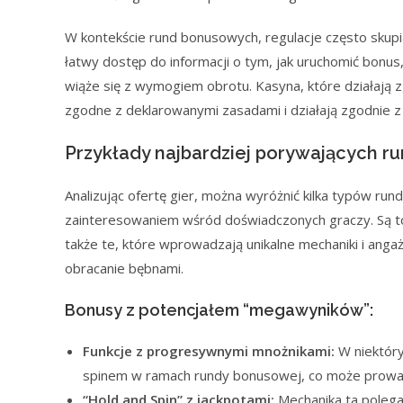
W kontekście rund bonusowych, regulacje często skupiaj
łatwy dostęp do informacji o tym, jak uruchomić bonus, 
wiąże się z wymogiem obrotu. Kasyna, które działają
zgodne z deklarowanymi zasadami i działają zgodnie z
Przykłady najbardziej porywających 
Analizując ofertę gier, można wyróżnić kilka typów ru
zainteresowaniem wśród doświadczonych graczy. Są to 
także te, które wprowadzają unikalne mechaniki i ang
obracanie bębnami.
Bonusy z potencjałem “megawyników”:
Funkcje z progresywnymi mnożnikami:
W niektóry
spinem w ramach rundy bonusowej, co może prowad
“Hold and Spin” z jackpotami:
Mechanika ta polega