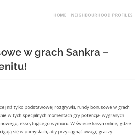
HOME
NEIGHBOURHOOD PROFILES
sowe w grach Sankra –
enitu!
ęcej niż tylko podstawowej rozgrywki, rundy bonusowe w grach
nie w tych specjalnych momentach gry potencjał wygranych
 nowego, ekscytującego wymiaru. W świecie kasyn online, gdzie
ścigają się w pomysłach, aby przyciągnąć uwagę graczy.