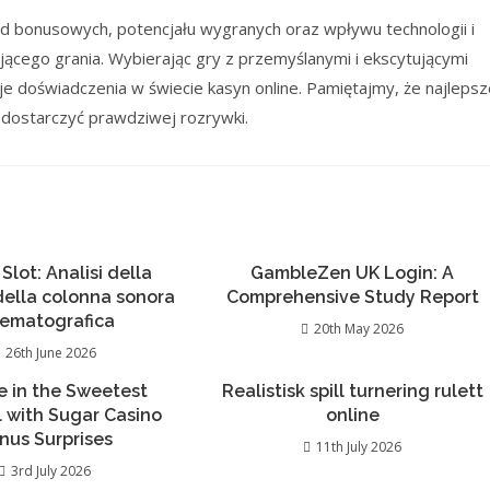
nd bonusowych, potencjału wygranych oraz wpływu technologii i
ującego grania. Wybierając gry z przemyślanymi i ekscytującymi
doświadczenia w świecie kasyn online. Pamiętajmy, że najlepsz
 dostarczyć prawdziwej rozrywki.
 Slot: Analisi della
GambleZen UK Login: A
 della colonna sonora
Comprehensive Study Report
nematografica
20th May 2026
26th June 2026
e in the Sweetest
Realistisk spill turnering rulett
 with Sugar Casino
online
nus Surprises
11th July 2026
3rd July 2026