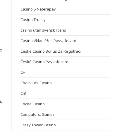
Casino S Neterapay
Casino Trustly
casino utan svensk licens
Casino Vklad Přes Paysafecard
ie
České Casino Bonus Za Registraci
České Casino Paysafecard
CH
ChainLuck Casino
CIB
,
Cocoa Casino
Computers, Games
Crazy Tower Сasino