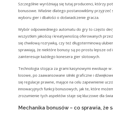
Szczególnie wyróżniają się tutaj producenci, którzy po
bonusowe. Właśnie dlatego postanowiliśmy przyjrzeć si
wyboru gier i dbałości o doświadczenie gracza.
Wybór odpowiedniego automatu do gry to często decy
wszystkim jakością i kreatywnością oferowanych przez
się chwilową rozrywką, czy też długoterminową ulubie
sprawiają, że niektóre bonusy są po prostu lepsze od i
zainteresuje każdego konesera gier slotowych.
Technologia stojąca za grami kasynowymi ewoluuje w
losowe, po zaawansowane silniki graficzne i dźwiękow
się regulacje prawne, mające na celu zapewnienie ucz
innowacyjnych funkcji bonusowych, jak te, które możem
zrozumienie tych aspektów staje się kluczowe dla świ
Mechanika bonusów – co sprawia, że s