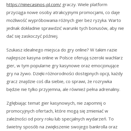
https://ninecasinos-pl.com/
graczy. Wiele platform
przyciąga nowe osoby atrakcyjnymi promocjami, co daje
możliwość wypróbowania różnych gier bez ryzyka. Warto
jednak dokładnie sprawdzić warunki tych bonusów, aby nie
dać się zaskoczyć później.
Szukasz idealnego miejsca do gry online? W takim razie
najlepsze kasyna online w Polsce oferują szeroki wachlarz
gier, w tym popularne gry kasynowe oraz emocjonujące
gry na żywo. Dzięki różnorodności dostępnych opcji, każdy
gracz znajdzie coś dla siebie, co sprawi, że rozrywka
będzie nie tylko przyjemna, ale również pełna adrenaliny.
Zgłębiając temat gier kasynowych, nie zapomnij o
promocyjnych ofertach, które mogą się zmieniać w
zależności od pory roku lub specjalnych wydarzeń. To
świetny sposób na zwiększenie swojego bankrolla oraz