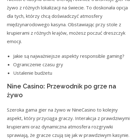
żywo z różnych lokalizacji na świecie. To doskonała opcja
dla tych, którzy chcą doświadczyć atmosfery
międzynarodowego kasyna. Obstawiając przy stole z
krupierami z różnych krajów, możesz poczuć dreszczyk
emocji.
Jakie są najważniejsze aspekty responsible gaming?
Ograniczenie czasu gry
Ustalenie budżetu
Nine Casino: Przewodnik po grze na
żywo
Szeroka gama gier na żywo w NineCasino to kolejny
aspekt, który przyciąga graczy. Interakcja z prawdziwymi
krupierami oraz dynamiczna atmosfera rozgrywki
sprawiają, że gracze czują się jak w prawdziwym kasynie.