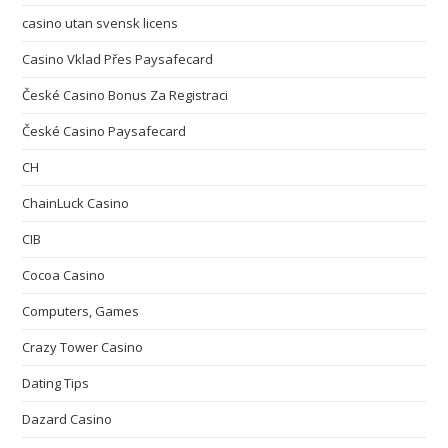
casino utan svensk licens
Casino Vklad Přes Paysafecard
České Casino Bonus Za Registraci
České Casino Paysafecard
CH
ChainLuck Casino
CIB
Cocoa Casino
Computers, Games
Crazy Tower Сasino
Dating Tips
Dazard Casino