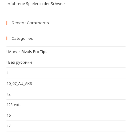
erfahrene Spieler in der Schweiz
Recent Comments
Categories
! Marvel Rivals Pro Tips
! Без рубрики
1
10_07_AU_AKS
12
123texts
16
17