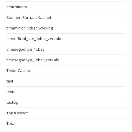
stoichimata
Suomen Parhaat Kasinot
t.memirror_1xbet_working
t.meofficial_site_1xbet_zerkalo
t.mesegodnya_1xbet
t.mesegodnya_1xbet_zerkalo
Tesor Casino
test
texts
textslp
Top Kasinot
Total