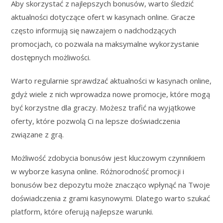
Aby skorzystać z najlepszych bonusów, warto śledzić
aktualności dotyczące ofert w kasynach online. Gracze
często informują się nawzajem o nadchodzących
promocjach, co pozwala na maksymalne wykorzystanie
dostępnych możliwości.
Warto regularnie sprawdzać aktualności w kasynach online,
gdyż wiele z nich wprowadza nowe promocje, które mogą
być korzystne dla graczy. Możesz trafić na wyjątkowe
oferty, które pozwolą Ci na lepsze doświadczenia
związane z grą.
Możliwość zdobycia bonusów jest kluczowym czynnikiem
w wyborze kasyna online. Różnorodność promocji i
bonusów bez depozytu może znacząco wpłynąć na Twoje
doświadczenia z grami kasynowymi. Dlatego warto szukać
platform, które oferują najlepsze warunki.