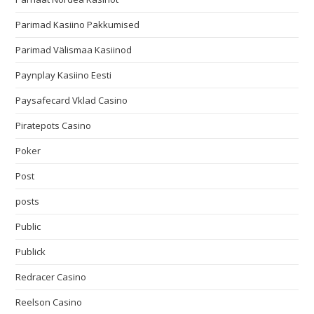
Parimad Kasiino Pakkumised
Parimad Välismaa Kasiinod
Paynplay Kasiino Eesti
Paysafecard Vklad Casino
Piratepots Casino
Poker
Post
posts
Public
Publick
Redracer Casino
Reelson Casino