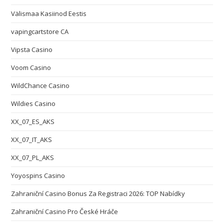
Välismaa Kasiinod Eestis
vapingcartstore CA
Vipsta Casino
Voom Casino
WildChance Casino
Wildies Casino
XX_07_ES_AKS
XX_07_IT_AKS
XX_07_PL_AKS
Yoyospins Casino
Zahraniční Casino Bonus Za Registraci 2026: TOP Nabídky
Zahraniční Casino Pro České Hráče