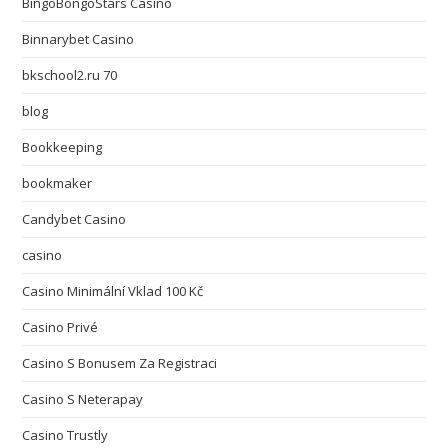
BingoBongoStars Casino
Binnarybet Casino
bkschool2.ru 70
blog
Bookkeeping
bookmaker
Candybet Casino
casino
Casino Minimální Vklad 100 Kč
Casino Privé
Casino S Bonusem Za Registraci
Casino S Neterapay
Casino Trustly