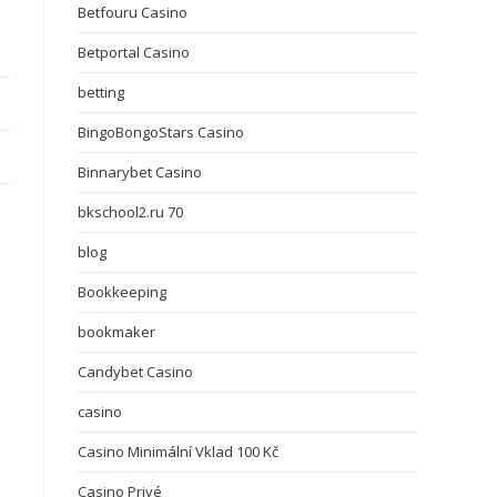
Betfouru Casino
Betportal Casino
betting
BingoBongoStars Casino
Binnarybet Casino
bkschool2.ru 70
blog
Bookkeeping
bookmaker
Candybet Casino
casino
Casino Minimální Vklad 100 Kč
Casino Privé