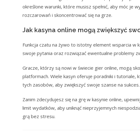
określone warunki, które musisz spełnić, aby móc je w
rozczarowań i skoncentrować się na grze.
Jak kasyna online mogą zwiększyć swo
Funkcja czatu na żywo to istotny element wsparcia w k
swoje pytania oraz rozwiązać ewentualne problemy zw
Gracze, którzy są nowi w świecie gier online, mogą s
platformach. Wiele kasyn oferuje poradniki i tutoriale,
tych zasobów, aby zwiększyć swoje szanse na sukces.
Zanim zdecydujesz się na grę w kasynie online, upewn
limit wydatków, aby uniknąć nieprzyjemnych niespodzia
grą bez stresu.