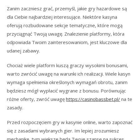
Zanim zaczniesz grać, przemyśl, jakie gry hazardowe są
dla Ciebie najbardziej interesujące. Niektóre kasyna
oferują rozbudowane sekcje tematyczne, które mogą
przyciągnąć Twoją uwagę. Znalezienie platformy, która
odpowiada Twoim zainteresowaniom, jest kluczowe dla
udanej zabawy.
Chociaż wiele platform kuszą graczy wysokimi bonusami,
warto zwrócić uwagę na warunki ich realizacji. Wiele kasyn
wymaga spełnienia określonych wymagań obrotu, zanim
będziesz mógł wypłacić wygrane z bonusu. Porównując
różne oferty, zwróć uwagę
https://casinobassbet.pl/
na te
zasady.
Przed rozpoczęciem gry w kasynie online, warto zapoznać
się z zasadami wybranych gier. Im lepiej zrozumiesz
mechanikę, tym większe będą Twoje szanse na sukces.