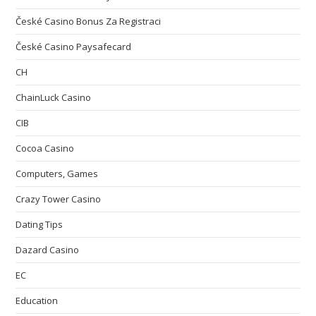
České Casino Bonus Za Registraci
České Casino Paysafecard
CH
ChainLuck Casino
CIB
Cocoa Casino
Computers, Games
Crazy Tower Сasino
Dating Tips
Dazard Casino
EC
Education