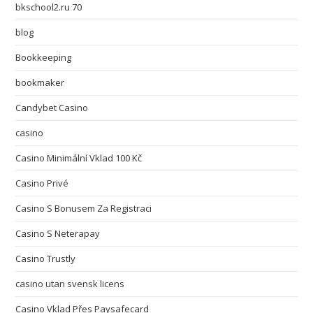
bkschool2.ru 70
blog
Bookkeeping
bookmaker
Candybet Casino
casino
Casino Minimální Vklad 100 Kč
Casino Privé
Casino S Bonusem Za Registraci
Casino S Neterapay
Casino Trustly
casino utan svensk licens
Casino Vklad Přes Paysafecard