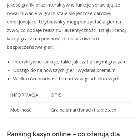
jakość grafiki oraz interaktywne funkcje sprawiają, że
rywalizowanie w grach staje się jeszcze bardziej
emocjonujące. Użytkownicy mogą korzystać z gier na
żywo, co dodaje realizmu i autentyczności. Dzięki licencji,
każdy gracz ma pewność co do uczciwości i
bezpieczeństwa gier.
Interaktywne funkcje, takie jak czat z innymi graczami.
Dostęp do najnowszych gier i wydania premium.
Wielka różnorodność tematów w grach slotowych.
INFORMACJA
OPIS
Mobilność
Gra na smartfonach i tabletach
Ranking kasyn online – co oferują dla