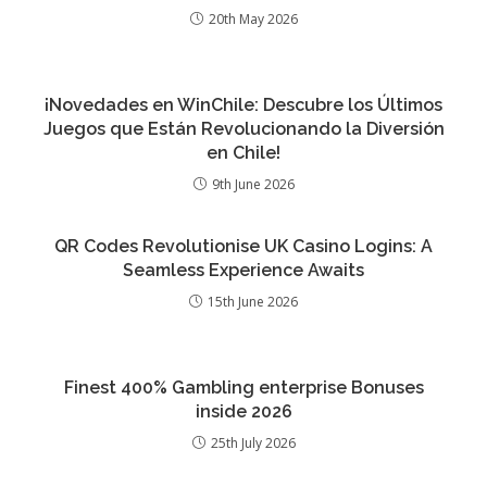
20th May 2026
¡Novedades en WinChile: Descubre los Últimos
Juegos que Están Revolucionando la Diversión
en Chile!
9th June 2026
QR Codes Revolutionise UK Casino Logins: A
Seamless Experience Awaits
15th June 2026
Finest 400% Gambling enterprise Bonuses
inside 2026
25th July 2026