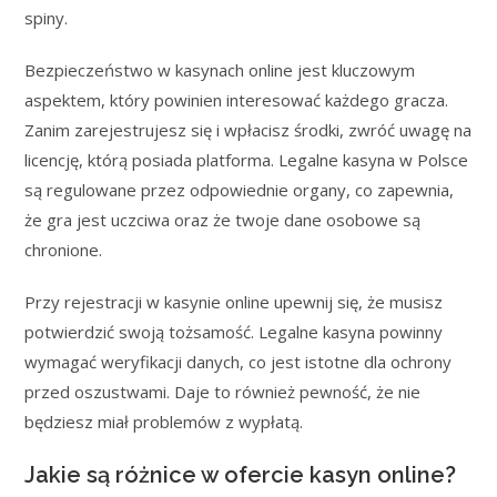
spiny.
Bezpieczeństwo w kasynach online jest kluczowym
aspektem, który powinien interesować każdego gracza.
Zanim zarejestrujesz się i wpłacisz środki, zwróć uwagę na
licencję, którą posiada platforma. Legalne kasyna w Polsce
są regulowane przez odpowiednie organy, co zapewnia,
że gra jest uczciwa oraz że twoje dane osobowe są
chronione.
Przy rejestracji w kasynie online upewnij się, że musisz
potwierdzić swoją tożsamość. Legalne kasyna powinny
wymagać weryfikacji danych, co jest istotne dla ochrony
przed oszustwami. Daje to również pewność, że nie
będziesz miał problemów z wypłatą.
Jakie są różnice w ofercie kasyn online?