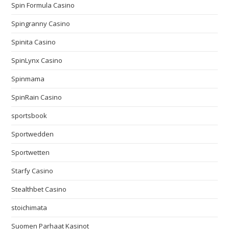
Spin Formula Casino
Spingranny Casino
Spinita Casino
SpinLynx Casino
Spinmama
SpinRain Casino
sportsbook
Sportwedden
Sportwetten
Starfy Casino
Stealthbet Casino
stoichimata
Suomen Parhaat Kasinot