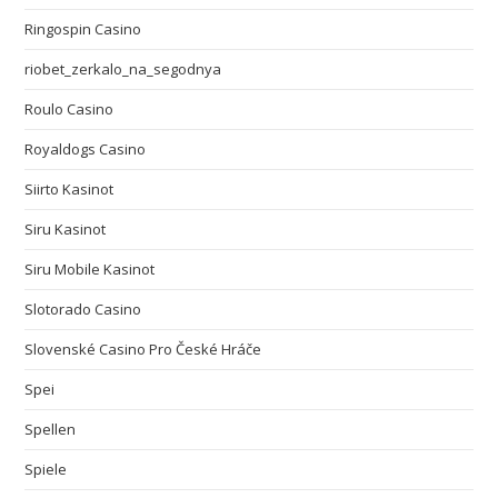
Ringospin Casino
riobet_zerkalo_na_segodnya
Roulo Casino
Royaldogs Casino
Siirto Kasinot
Siru Kasinot
Siru Mobile Kasinot
Slotorado Casino
Slovenské Casino Pro České Hráče
Spei
Spellen
Spiele