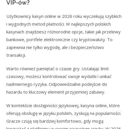
VIP-ów?
Użytkownicy kasyn online w 2026 roku wyczekują szybkich
i wygodnych metod płatności. W najlepszych polskich
kasynach znajdziesz różnorodne opcje, takie jak przelewy
bankowe, portfele elektroniczne czy kryptowaluty. To
zapewnia nie tylko wygodę, ale i bezpieczeństwo
transakcji.
Warto również pamiętać o czasie gry. Ustalając limit
czasowy, możesz kontrolować swoje wydatki i unikać
nadmiernego ryzyka. Odpowiedzialne podejście do
hazardu to kluczowy element przyjemnej zabawy.
W kontekście dostępności językowej, kasyna online, które
oferują obsługę w języku polskim, zyskują na popularności.
Gracze czują się bardziej komfortowo, gdy mogą
korzystać z platformy w swoim ojczystym języku. W 2026