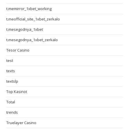
t.memirror_1xbet_working
t.meofficial_site_1xbet_zerkalo
t.mesegodnya_1xbet
t.mesegodnya_1xbet_zerkalo
Tesor Casino
test
texts
textslp
Top Kasinot
Total
trends
Truelayer Casino