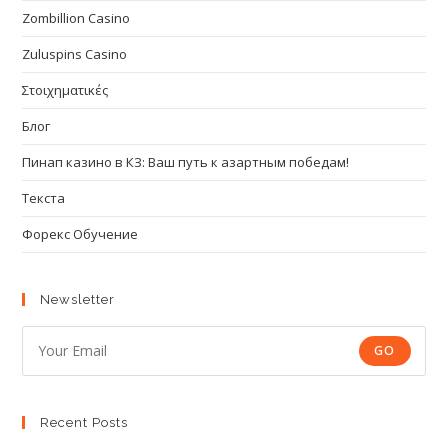
Zombillion Casino
Zuluspins Casino
Στοιχηματικές
Блог
Пинап казино в КЗ: Ваш путь к азартным победам!
Текста
Форекс Обучение
Newsletter
GO
Recent Posts