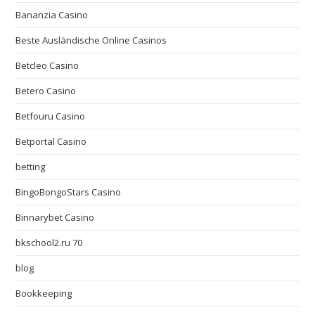
Bananzia Casino
Beste Ausländische Online Casinos
Betcleo Casino
Betero Casino
Betfouru Casino
Betportal Casino
betting
BingoBongoStars Casino
Binnarybet Casino
bkschool2.ru 70
blog
Bookkeeping