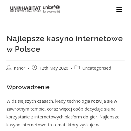
Najlepsze kasyno internetowe
w Polsce
nanor
12th May 2026
Uncategorised
Wprowadzenie
W dzisiejszych czasach, kiedy technologia rozwija się w
zawrotnym tempie, coraz więcej osób decyduje się na
korzystanie z internetowych platform do gier. Najlepsze
kasyno internetowe to temat, który zyskuje na