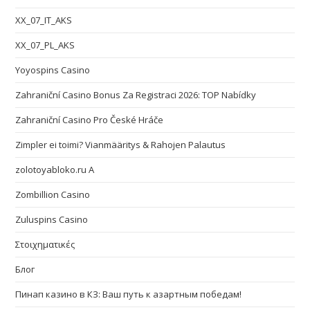
XX_07_IT_AKS
XX_07_PL_AKS
Yoyospins Casino
Zahraniční Casino Bonus Za Registraci 2026: TOP Nabídky
Zahraniční Casino Pro České Hráče
Zimpler ei toimi? Vianmääritys & Rahojen Palautus
zolotoyabloko.ru A
Zombillion Casino
Zuluspins Casino
Στοιχηματικές
Блог
Пинап казино в КЗ: Ваш путь к азартным победам!