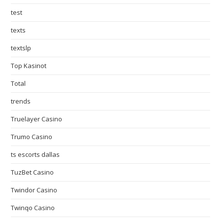
test
texts
textslp
Top Kasinot
Total
trends
Truelayer Casino
Trumo Casino
ts escorts dallas
TuzBet Casino
Twindor Casino
Twinqo Casino