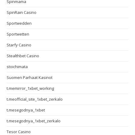
Spinmama
SpinRain Casino
Sportwedden
Sportwetten
Starfy Casino
Stealthbet Casino
stoichimata
Suomen Parhaat Kasinot
t.memirror_1xbet_working
t.meofficial_site_1xbet_zerkalo
t.mesegodnya_1xbet
t.mesegodnya_1xbet_zerkalo
Tesor Casino