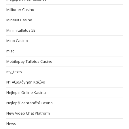
Millioner Casino
MineBit Casino
Minimitalletus 5E
Mino Casino
misc
Mobilepay Talletus Casino
my_texts
N1 Αξιολόγηση Καζίνο
Nejlepsi Online Kasina
Nejlepší Zahraniční Casino
New Video Chat Platform
News