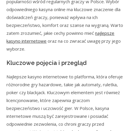
popularności wśród regularnych graczy w Polsce. Wybór
odpowiedniego kasyna online ma kluczowe znaczenie dla
doświadczeń graczy, ponieważ wpływa na ich
bezpieczeństwo, komfort oraz szanse na wygraną. Warto
zatem zrozumieć, jakie cechy powinno mieć
najlepsze
kasyno internetowe
oraz na co zwracać uwagę przy jego
wyborze.
Kluczowe pojęcia i przegląd
Najlepsze kasyno internetowe to platforma, która oferuje
różnorodne gry hazardowe, takie jak automaty, ruletka,
poker czy blackjack. Kluczowym elementem jest również
licencjonowanie, które zapewnia graczom
bezpieczeństwo i uczciwość gier. W Polsce, kasyna
internetowe muszą być zarejestrowane i posiadać
odpowiednie zezwolenia, co chroni graczy przed