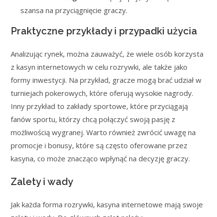
szansa na przyciągnięcie graczy.
Praktyczne przykłady i przypadki użycia
Analizując rynek, można zauważyć, że wiele osób korzysta
z kasyn internetowych w celu rozrywki, ale także jako
formy inwestycji. Na przykład, gracze mogą brać udział w
turniejach pokerowych, które oferują wysokie nagrody.
Inny przykład to zakłady sportowe, które przyciągają
fanów sportu, którzy chcą połączyć swoją pasję z
możliwością wygranej. Warto również zwrócić uwagę na
promocje i bonusy, które są często oferowane przez
kasyna, co może znacząco wpłynąć na decyzję graczy.
Zalety i wady
Jak każda forma rozrywki, kasyna internetowe mają swoje