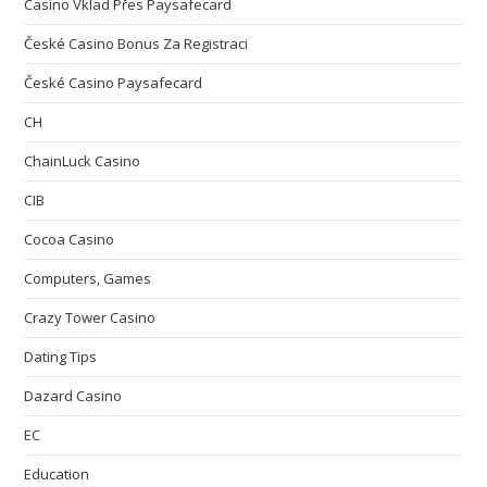
Casino Vklad Přes Paysafecard
České Casino Bonus Za Registraci
České Casino Paysafecard
CH
ChainLuck Casino
CIB
Cocoa Casino
Computers, Games
Crazy Tower Сasino
Dating Tips
Dazard Casino
EC
Education