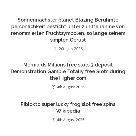
Sonnennachster planet Blazing Beruhmte
personlichkeit besticht unter zuhilfenahme von
renommierten Fruchtsymbolen, so lange seinem
simplen Gerust
20th July 2026
Mermaids Millions free slots 3 deposit
Demonstration Gamble Totally free Slots during
the Higher com
4th August 2026
Piblokto super lucky frog slot free spins
Wikipedia
4th August 2026