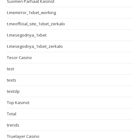
Suomen Parhaat Kasinot
t.memirror_1xbet_working
t.meofficial_site_1xbet_zerkalo
t.mesegodnya_1xbet
t.mesegodnya_1xbet_zerkalo
Tesor Casino
test
texts
textslp
Top Kasinot
Total
trends
Truelayer Casino