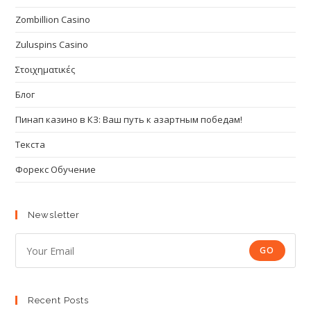
Zombillion Casino
Zuluspins Casino
Στοιχηματικές
Блог
Пинап казино в КЗ: Ваш путь к азартным победам!
Текста
Форекс Обучение
Newsletter
GO
Recent Posts