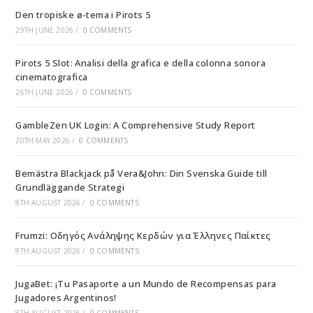
Den tropiske ø-tema i Pirots 5
29TH JUNE 2026
/
0 COMMENTS
Pirots 5 Slot: Analisi della grafica e della colonna sonora
cinematografica
26TH JUNE 2026
/
0 COMMENTS
GambleZen UK Login: A Comprehensive Study Report
20TH MAY 2026
/
0 COMMENTS
Bemästra Blackjack på Vera&John: Din Svenska Guide till
Grundläggande Strategi
8TH AUGUST 2026
/
0 COMMENTS
Frumzi: Οδηγός Ανάληψης Κερδών για Έλληνες Παίκτες
8TH AUGUST 2026
/
0 COMMENTS
JugaBet: ¡Tu Pasaporte a un Mundo de Recompensas para
Jugadores Argentinos!