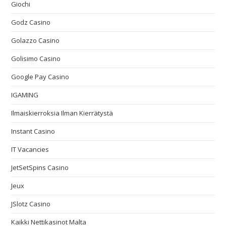
Giochi
Godz Casino
Golazzo Casino
Golisimo Casino
Google Pay Casino
IGAMING
Ilmaiskierroksia Ilman Kierrätystä
Instant Casino
IT Vacancies
JetSetSpins Casino
Jeux
JSlotz Casino
Kaikki Nettikasinot Malta