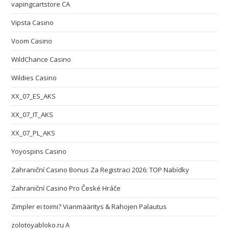
vapingcartstore CA
Vipsta Casino
Voom Casino
WildChance Casino
Wildies Casino
XX_07_ES_AKS
XX_07_IT_AKS
XX_07_PL_AKS
Yoyospins Casino
Zahraniční Casino Bonus Za Registraci 2026: TOP Nabídky
Zahraniční Casino Pro České Hráče
Zimpler ei toimi? Vianmääritys & Rahojen Palautus
zolotoyabloko.ru A