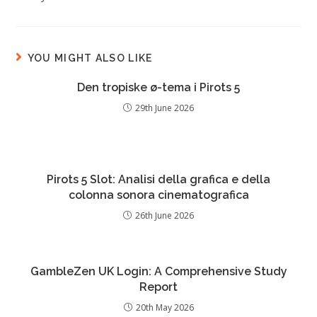
YOU MIGHT ALSO LIKE
Den tropiske ø-tema i Pirots 5
29th June 2026
Pirots 5 Slot: Analisi della grafica e della
colonna sonora cinematografica
26th June 2026
GambleZen UK Login: A Comprehensive Study
Report
20th May 2026