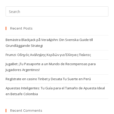
Recent Posts
Bemästra Blackjack på Vera&John: Din Svenska Guide till
Grundläggande Strategi
Frumzi: Οδηγός Ανάληψης Κερδών για Έλληνες Παίκτες
JugaBet: ¡Tu Pasaporte a un Mundo de Recompensas para
Jugadores Argentinos!
Regístrate en casino Tinbet y Desata Tu Suerte en Perú
Apuestas Inteligentes: Tu Guía para el Tamaño de Apuesta Ideal
en Betsafe Colombia
Recent Comments