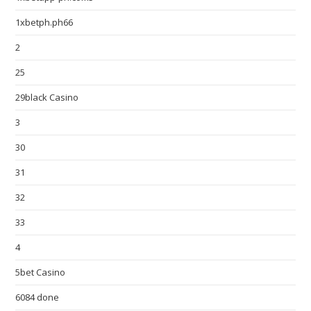
1xbetph.ph66
2
25
29black Casino
3
30
31
32
33
4
5bet Casino
6084 done