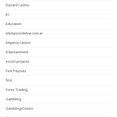
Dazard Casino
EC
Education
elemporiodelvw.com.ar
Emperia Casino
Entertainment
escort projects
Fast Payouts
first
Forex Trading
Gambling
Gambling/Casino