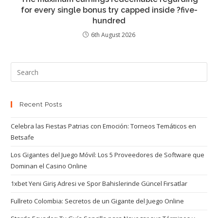
for every single bonus try capped inside ?five-
hundred
6th August 2026
Recent Posts
Celebra las Fiestas Patrias con Emoción: Torneos Temáticos en
Betsafe
Los Gigantes del Juego Móvil: Los 5 Proveedores de Software que
Dominan el Casino Online
1xbet Yeni Giriş Adresi ve Spor Bahislerinde Güncel Fırsatlar
Fullreto Colombia: Secretos de un Gigante del Juego Online