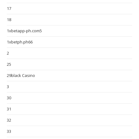
17
18
1xbetapp-ph.com5
1xbetph.ph66
2
25
29black Casino
3
30
31
32
33