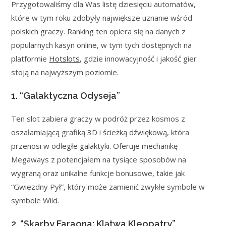
Przygotowaliśmy dla Was listę dziesięciu automatów,
które w tym roku zdobyły największe uznanie wśród
polskich graczy. Ranking ten opiera się na danych z
popularnych kasyn online, w tym tych dostępnych na
platformie
Hotslots
, gdzie innowacyjność i jakość gier
stoją na najwyższym poziomie.
1. “Galaktyczna Odyseja”
Ten slot zabiera graczy w podróż przez kosmos z
oszałamiającą grafiką 3D i ścieżką dźwiękową, która
przenosi w odległe galaktyki. Oferuje mechanikę
Megaways z potencjałem na tysiące sposobów na
wygraną oraz unikalne funkcje bonusowe, takie jak
“Gwiezdny Pył”, który może zamienić zwykłe symbole w
symbole Wild.
2. “Skarby Faraona: Klątwa Kleopatry”