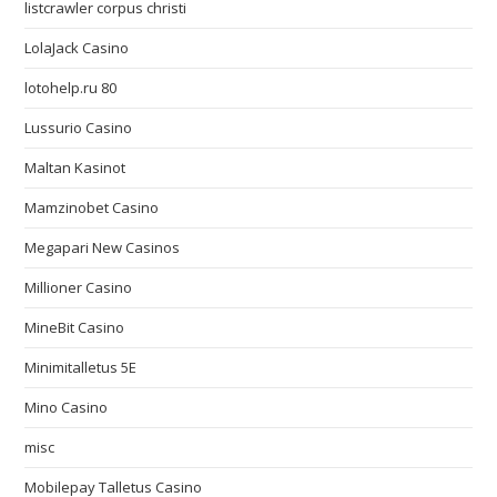
listcrawler corpus christi
LolaJack Casino
lotohelp.ru 80
Lussurio Casino
Maltan Kasinot
Mamzinobet Casino
Megapari New Casinos
Millioner Casino
MineBit Casino
Minimitalletus 5E
Mino Casino
misc
Mobilepay Talletus Casino