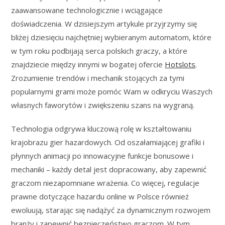
zaawansowane technologicznie i wciągające
doświadczenia. W dzisiejszym artykule przyjrzymy się
bliżej dziesięciu najchętniej wybieranym automatom, które
w tym roku podbijają serca polskich graczy, a które
znajdziecie między innymi w bogatej ofercie
Hotslots
.
Zrozumienie trendów i mechanik stojących za tymi
popularnymi grami może pomóc Wam w odkryciu Waszych
własnych faworytów i zwiększeniu szans na wygraną.
Technologia odgrywa kluczową rolę w kształtowaniu
krajobrazu gier hazardowych. Od oszałamiającej grafiki i
płynnych animacji po innowacyjne funkcje bonusowe i
mechaniki – każdy detal jest dopracowany, aby zapewnić
graczom niezapomniane wrażenia. Co więcej, regulacje
prawne dotyczące hazardu online w Polsce również
ewoluują, starając się nadążyć za dynamicznym rozwojem
branży i zapewnić bezpieczeństwo graczom. W tym