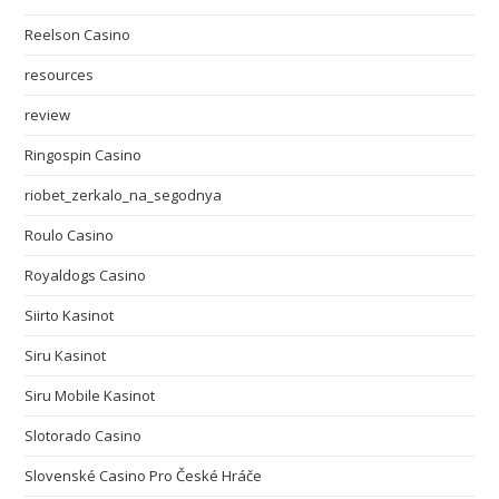
Reelson Casino
resources
review
Ringospin Casino
riobet_zerkalo_na_segodnya
Roulo Casino
Royaldogs Casino
Siirto Kasinot
Siru Kasinot
Siru Mobile Kasinot
Slotorado Casino
Slovenské Casino Pro České Hráče