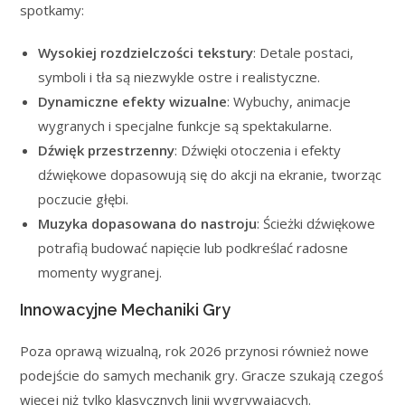
spotkamy:
Wysokiej rozdzielczości tekstury
: Detale postaci,
symboli i tła są niezwykle ostre i realistyczne.
Dynamiczne efekty wizualne
: Wybuchy, animacje
wygranych i specjalne funkcje są spektakularne.
Dźwięk przestrzenny
: Dźwięki otoczenia i efekty
dźwiękowe dopasowują się do akcji na ekranie, tworząc
poczucie głębi.
Muzyka dopasowana do nastroju
: Ścieżki dźwiękowe
potrafią budować napięcie lub podkreślać radosne
momenty wygranej.
Innowacyjne Mechaniki Gry
Poza oprawą wizualną, rok 2026 przynosi również nowe
podejście do samych mechanik gry. Gracze szukają czegoś
więcej niż tylko klasycznych linii wygrywających.