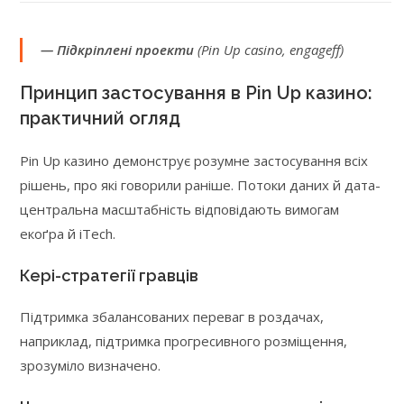
— Підкріплені проекти
(Pin Up casino, engageff)
Принцип застосування в Pin Up казино:
практичний огляд
Pin Up казино демонструє розумне застосування всіх
рішень, про які говорили раніше. Потоки даних й дата-
центральна масштабність відповідають вимогам
екоґра й iTech.
Кері-стратегії гравців
Підтримка збалансованих переваг в роздачах,
наприклад, підтримка прогресивного розміщення,
зрозуміло визначено.