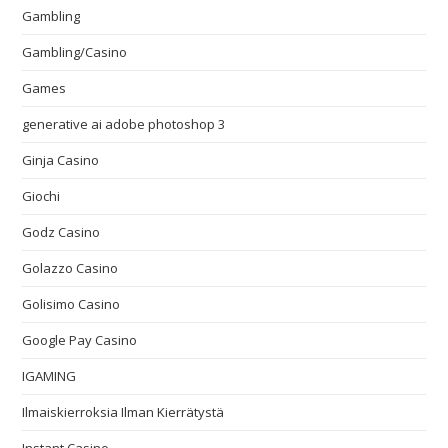
Gambling
Gambling/Casino
Games
generative ai adobe photoshop 3
Ginja Casino
Giochi
Godz Casino
Golazzo Casino
Golisimo Casino
Google Pay Casino
IGAMING
Ilmaiskierroksia Ilman Kierrätystä