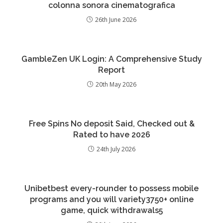
colonna sonora cinematografica
26th June 2026
GambleZen UK Login: A Comprehensive Study
Report
20th May 2026
Free Spins No deposit Said, Checked out &
Rated to have 2026
24th July 2026
Unibetbest every-rounder to possess mobile
programs and you will variety3750+ online
game, quick withdrawals5