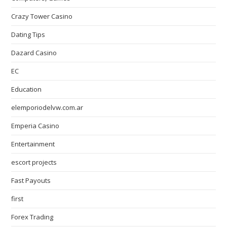
Crazy Tower Сasino
Dating Tips
Dazard Casino
EC
Education
elemporiodelvw.com.ar
Emperia Casino
Entertainment
escort projects
Fast Payouts
first
Forex Trading