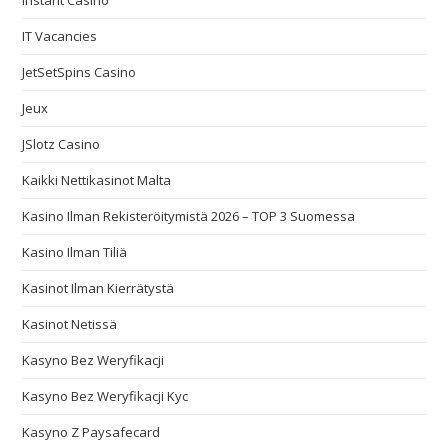
Instant Casino
IT Vacancies
JetSetSpins Casino
Jeux
JSlotz Casino
Kaikki Nettikasinot Malta
Kasino Ilman Rekisteröitymistä 2026 – TOP 3 Suomessa
Kasino Ilman Tiliä
Kasinot Ilman Kierrätystä
Kasinot Netissä
Kasyno Bez Weryfikacji
Kasyno Bez Weryfikacji Kyc
Kasyno Z Paysafecard