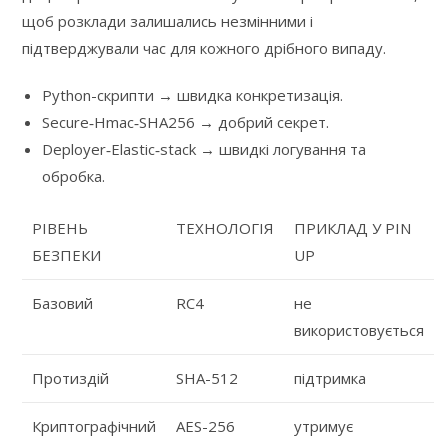
щоб розклади залишались незмінними і
підтверджували час для кожного дрібного випаду.
Python-скрипти → швидка конкретизація.
Secure‑Hmac‑SHA256 → добрий секрет.
Deployer‑Elastic‑stack → швидкі логування та
обробка.
РІВЕНЬ
ТЕХНОЛОГІЯ
ПРИКЛАД У PIN
БЕЗПЕКИ
UP
Базовий
RC4
не
використовується
Протиздій
SHA-512
підтримка
Криптографічний
AES-256
утримує