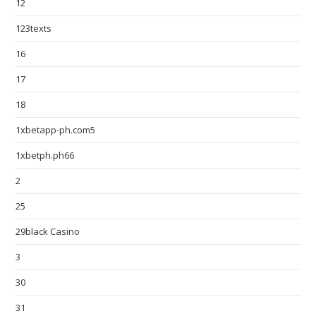
12
123texts
16
17
18
1xbetapp-ph.com5
1xbetph.ph66
2
25
29black Casino
3
30
31