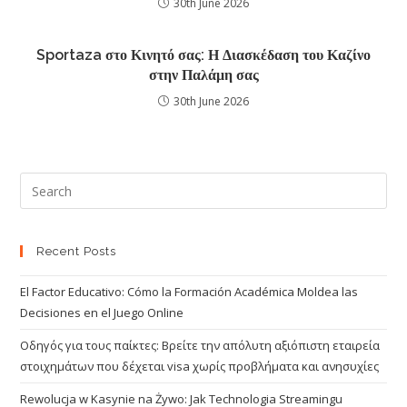
30th June 2026
Sportaza στο Κινητό σας: Η Διασκέδαση του Καζίνο
στην Παλάμη σας
30th June 2026
Recent Posts
El Factor Educativo: Cómo la Formación Académica Moldea las
Decisiones en el Juego Online
Οδηγός για τους παίκτες: Βρείτε την απόλυτη αξιόπιστη εταιρεία
στοιχημάτων που δέχεται visa χωρίς προβλήματα και ανησυχίες
Rewolucja w Kasynie na Żywo: Jak Technologia Streamingu