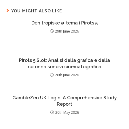
YOU MIGHT ALSO LIKE
Den tropiske ø-tema i Pirots 5
29th June 2026
Pirots 5 Slot: Analisi della grafica e della
colonna sonora cinematografica
26th June 2026
GambleZen UK Login: A Comprehensive Study
Report
20th May 2026