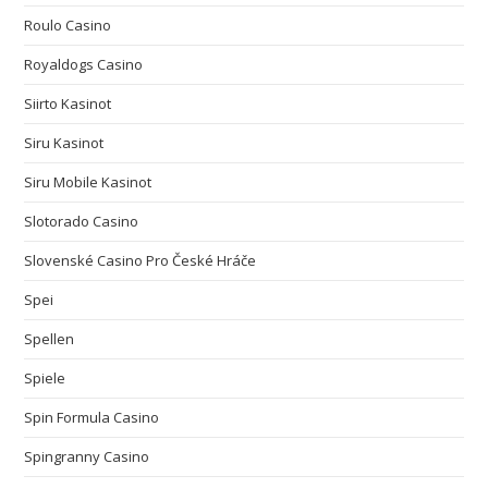
Roulo Casino
Royaldogs Casino
Siirto Kasinot
Siru Kasinot
Siru Mobile Kasinot
Slotorado Casino
Slovenské Casino Pro České Hráče
Spei
Spellen
Spiele
Spin Formula Casino
Spingranny Casino