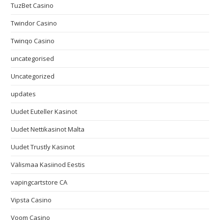
TuzBet Casino
Twindor Casino
Twinqo Casino
uncategorised
Uncategorized
updates
Uudet Euteller Kasinot
Uudet Nettikasinot Malta
Uudet Trustly Kasinot
Välismaa Kasiinod Eestis
vapingcartstore CA
Vipsta Casino
Voom Casino