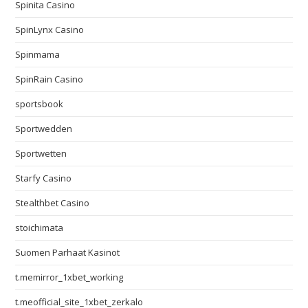
Spinita Casino
SpinLynx Casino
Spinmama
SpinRain Casino
sportsbook
Sportwedden
Sportwetten
Starfy Casino
Stealthbet Casino
stoichimata
Suomen Parhaat Kasinot
t.memirror_1xbet_working
t.meofficial_site_1xbet_zerkalo