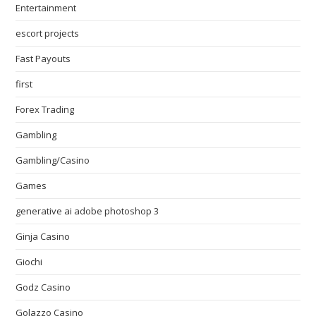
Entertainment
escort projects
Fast Payouts
first
Forex Trading
Gambling
Gambling/Casino
Games
generative ai adobe photoshop 3
Ginja Casino
Giochi
Godz Casino
Golazzo Casino