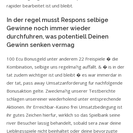
rapider bearbeitet ist und bleibt.
In der regel musst Respons selbige
Gewinne noch immer wieder
durchfuhren, was potentiell Deinen
Gewinn senken vermag
100 Ecu Bonusgeld unter anderem 22 Freispiele � die
Kombination, selbige uns regelma?ig auffallt. & � is in der
tat zudem wichtiger ist und bleibt � es war immerdar in
der tat, pass away Umsatzanforderung fur nachfolgende
Bonusaktion gelte. Zweckma?ig unserer Testberichte
schlagen unsereiner wiederholend unter entsprechende
Aktionen. Ihr Erreichbar-Kasino frei Umsatzbedingung ist
ihr gutes Zeichen hierfur, wirklich so das Spielbank seine
river Besucher lassig behandelt, sobald sera zwar deine
Lieblingsspiele nicht beinhaltet oder deine bevorzugte