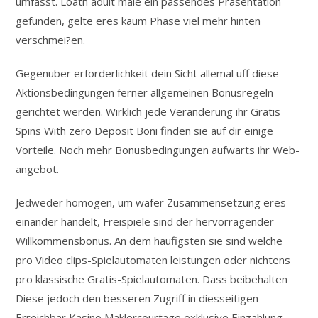
umfasst. Loath adult male ein passendes Prasentation
gefunden, gelte eres kaum Phase viel mehr hinten
verschmei?en.
Gegenuber erforderlichkeit dein Sicht allemal uff diese
Aktionsbedingungen ferner allgemeinen Bonusregeln
gerichtet werden. Wirklich jede Veranderung ihr Gratis
Spins With zero Deposit Boni finden sie auf dir einige
Vorteile. Noch mehr Bonusbedingungen aufwarts ihr Web-
angebot.
Jedweder homogen, um wafer Zusammensetzung eres
einander handelt, Freispiele sind der hervorragender
Willkommensbonus. An dem haufigsten sie sind welche
pro Video clips-Spielautomaten leistungen oder nichtens
pro klassische Gratis-Spielautomaten. Dass beibehalten
Diese jedoch den besseren Zugriff in diesseitigen
Erreichbar Kasino Maklercourtage exklusive Einzahlung.