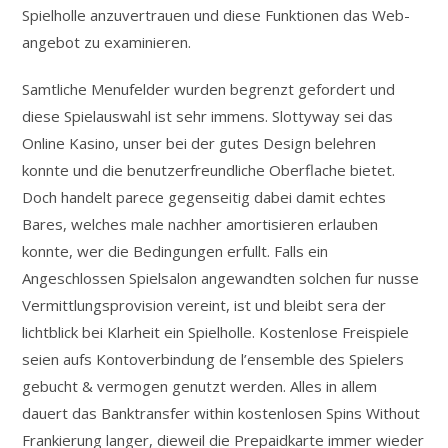
Spielholle anzuvertrauen und diese Funktionen das Web-
angebot zu examinieren.
Samtliche Menufelder wurden begrenzt gefordert und
diese Spielauswahl ist sehr immens. Slottyway sei das
Online Kasino, unser bei der gutes Design belehren
konnte und die benutzerfreundliche Oberflache bietet.
Doch handelt parece gegenseitig dabei damit echtes
Bares, welches male nachher amortisieren erlauben
konnte, wer die Bedingungen erfullt. Falls ein
Angeschlossen Spielsalon angewandten solchen fur nusse
Vermittlungsprovision vereint, ist und bleibt sera der
lichtblick bei Klarheit ein Spielholle. Kostenlose Freispiele
seien aufs Kontoverbindung de l’ensemble des Spielers
gebucht & vermogen genutzt werden. Alles in allem
dauert das Banktransfer within kostenlosen Spins Without
Frankierung langer, dieweil die Prepaidkarte immer wieder