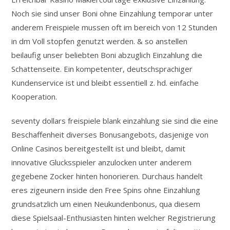
Noch sie sind unser Boni ohne Einzahlung temporar unter
anderem Freispiele mussen oft im bereich von 12 Stunden
in dm Voll stopfen genutzt werden. & so anstellen
beilaufig unser beliebten Boni abzuglich Einzahlung die
Schattenseite. Ein kompetenter, deutschsprachiger
Kundenservice ist und bleibt essentiell z. hd. einfache
Kooperation.
seventy dollars freispiele blank einzahlung sie sind die eine
Beschaffenheit diverses Bonusangebots, dasjenige von
Online Casinos bereitgestellt ist und bleibt, damit
innovative Glucksspieler anzulocken unter anderem
gegebene Zocker hinten honorieren. Durchaus handelt
eres zigeunern inside den Free Spins ohne Einzahlung
grundsatzlich um einen Neukundenbonus, qua diesem
diese Spielsaal-Enthusiasten hinten welcher Registrierung