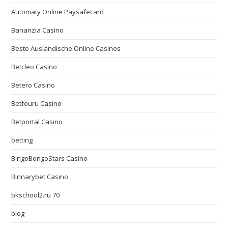
Automaty Online Paysafecard
Bananzia Casino
Beste Ausländische Online Casinos
Betcleo Casino
Betero Casino
Betfouru Casino
Betportal Casino
betting
BingoBongoStars Casino
Binnarybet Casino
bkschool2.ru 70
blog