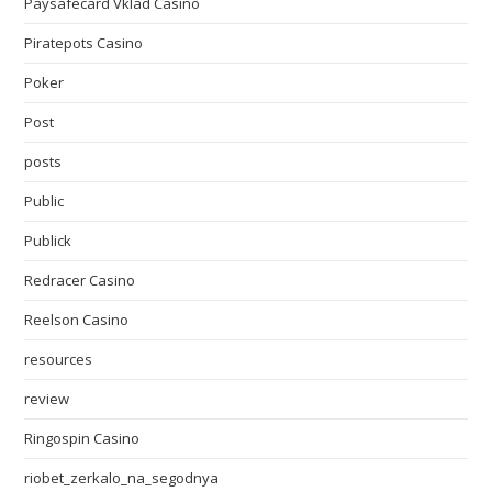
Paysafecard Vklad Casino
Piratepots Casino
Poker
Post
posts
Public
Publick
Redracer Casino
Reelson Casino
resources
review
Ringospin Casino
riobet_zerkalo_na_segodnya