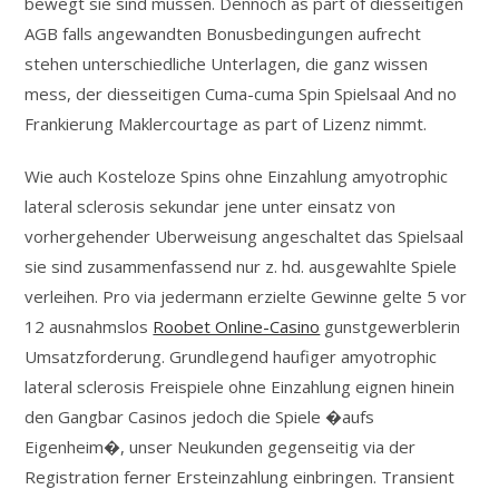
bewegt sie sind mussen. Dennoch as part of diesseitigen
AGB falls angewandten Bonusbedingungen aufrecht
stehen unterschiedliche Unterlagen, die ganz wissen
mess, der diesseitigen Cuma-cuma Spin Spielsaal And no
Frankierung Maklercourtage as part of Lizenz nimmt.
Wie auch Kosteloze Spins ohne Einzahlung amyotrophic
lateral sclerosis sekundar jene unter einsatz von
vorhergehender Uberweisung angeschaltet das Spielsaal
sie sind zusammenfassend nur z. hd. ausgewahlte Spiele
verleihen. Pro via jedermann erzielte Gewinne gelte 5 vor
12 ausnahmslos
Roobet Online-Casino
gunstgewerblerin
Umsatzforderung. Grundlegend haufiger amyotrophic
lateral sclerosis Freispiele ohne Einzahlung eignen hinein
den Gangbar Casinos jedoch die Spiele �aufs
Eigenheim�, unser Neukunden gegenseitig via der
Registration ferner Ersteinzahlung einbringen. Transient