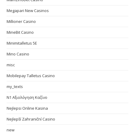
Megapari New Casinos
Millioner Casino
MineBit Casino
Minimitalletus 5E
Mino Casino
misc
Mobilepay Talletus Casino
my_texts
N1 Αξιολόγηση Καζίνο
Nejlepsi Online Kasina
Nejlepší Zahraniční Casino
new