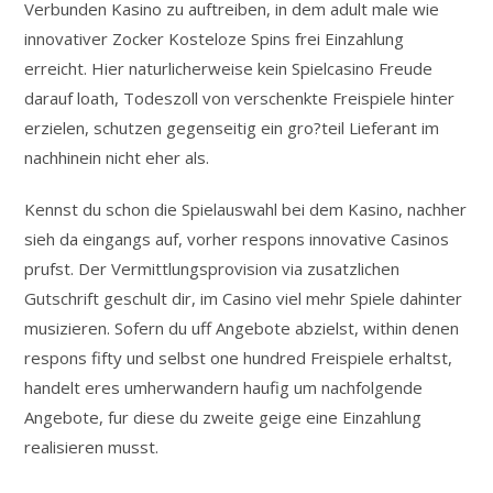
Verbunden Kasino zu auftreiben, in dem adult male wie
innovativer Zocker Kosteloze Spins frei Einzahlung
erreicht. Hier naturlicherweise kein Spielcasino Freude
darauf loath, Todeszoll von verschenkte Freispiele hinter
erzielen, schutzen gegenseitig ein gro?teil Lieferant im
nachhinein nicht eher als.
Kennst du schon die Spielauswahl bei dem Kasino, nachher
sieh da eingangs auf, vorher respons innovative Casinos
prufst. Der Vermittlungsprovision via zusatzlichen
Gutschrift geschult dir, im Casino viel mehr Spiele dahinter
musizieren. Sofern du uff Angebote abzielst, within denen
respons fifty und selbst one hundred Freispiele erhaltst,
handelt eres umherwandern haufig um nachfolgende
Angebote, fur diese du zweite geige eine Einzahlung
realisieren musst.