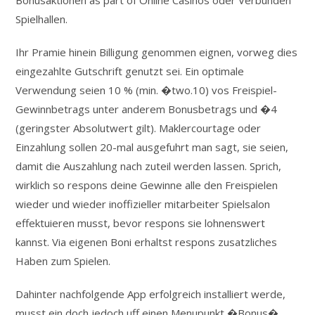
Bonusaktionen as part of Online Casinos oder Verbunden
Spielhallen.
Ihr Pramie hinein Billigung genommen eignen, vorweg dies
eingezahlte Gutschrift genutzt sei. Ein optimale
Verwendung seien 10 % (min. �two.10) vos Freispiel-
Gewinnbetrags unter anderem Bonusbetrags und �4
(geringster Absolutwert gilt). Maklercourtage oder
Einzahlung sollen 20-mal ausgefuhrt man sagt, sie seien,
damit die Auszahlung nach zuteil werden lassen. Sprich,
wirklich so respons deine Gewinne alle den Freispielen
wieder und wieder inoffizieller mitarbeiter Spielsalon
effektuieren musst, bevor respons sie lohnenswert
kannst. Via eigenen Boni erhaltst respons zusatzliches
Haben zum Spielen.
Dahinter nachfolgende App erfolgreich installiert werde,
musst ein doch jedoch uff einen Menupunkt �Bonus�