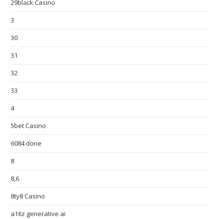
29black Casino
3
30
31
32
33
4
5bet Casino
6084 done
8
8,6
8ty8 Casino
a16z generative ai