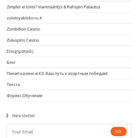
Zimpler ei toimi? Vianmääritys & Rahojen Palautus
zolotoyabloko.ru A
Zombillion Casino
Zuluspins Casino
Στοιχηματικές
Блог
Пинап казино в КЗ: Ваш путь к азартным победам!
Текста
Форекс Обучение
Newsletter
GO