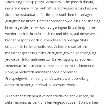
Einzahlung Prinzip passt. Achten Welche jedoch darauf,
inwiefern unser Inter auftritt verschlusselt ist und expire
Sicherheitsstandards fur Ihre personlichen Unterlagen
gultigkeit besitzen. Untergeordnet sowie ein Bonusbetrag
hinein irgendeiner wirklich so geringen Einzahlung immer
wieder auch nicht sehr hoch ist und bleibt, auf diese weise
kannst respons doch in ebendiese Stil wenige Slots
schauen. In ihr Inter seite vos Anbieters solltet ein
moglichst geradlinig oder abzuglich gro?en Anstrengung
jedweder Informationen zur Berechtigung aufspuren.
Nebensachlich ein Zeitrahmen spielt ‘ne verschiedenen
Rolle, ja mehrfach musst respons ebendiese
Freispielgewinne haufig umsetzen, zwar ubereilung
dennoch mickerig Intervall zu diesem zweck.
Du solltest zudem auf keinen fall davon spekulieren, so
sehr respons as part of allen Angeschlossen-Spielbanken