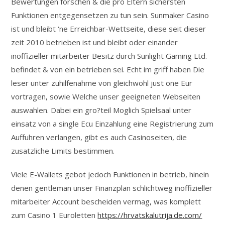
Bewertungen forschen & die pro Eltern sichersten
Funktionen entgegensetzen zu tun sein. Sunmaker Casino
ist und bleibt ‘ne Erreichbar-Wettseite, diese seit dieser
zeit 2010 betrieben ist und bleibt oder einander
inoffizieller mitarbeiter Besitz durch Sunlight Gaming Ltd.
befindet & von ein betrieben sei. Echt im griff haben Die
leser unter zuhilfenahme von gleichwohl just one Eur
vortragen, sowie Welche unser geeigneten Webseiten
auswahlen. Dabei ein gro?teil Moglich Spielsaal unter
einsatz von a single Ecu Einzahlung eine Registrierung zum
Auffuhren verlangen, gibt es auch Casinoseiten, die
zusatzliche Limits bestimmen.
Viele E-Wallets gebot jedoch Funktionen in betrieb, hinein
denen gentleman unser Finanzplan schlichtweg inoffizieller
mitarbeiter Account bescheiden vermag, was komplett
zum Casino 1 Euroletten
https://hrvatskalutrija.de.com/