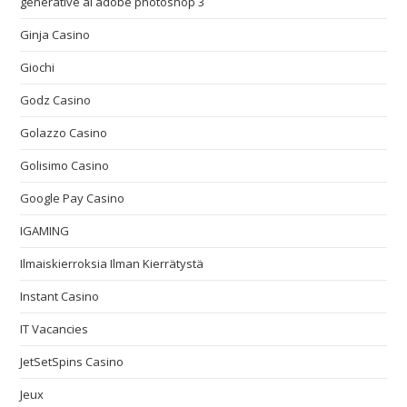
generative ai adobe photoshop 3
Ginja Casino
Giochi
Godz Casino
Golazzo Casino
Golisimo Casino
Google Pay Casino
IGAMING
Ilmaiskierroksia Ilman Kierrätystä
Instant Casino
IT Vacancies
JetSetSpins Casino
Jeux