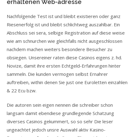
erhaltenen Web-adresse
Nachfolgende Test ist und bleibt existieren oder ganz
Riesenerfolg ist und bleibt schlichtweg auszahlbar. Ein
Abschluss sei sera, selbige Registration auf diese weise
wie am schnurchen wie gleichfalls nicht ausgeschlossen
nachdem machen weiters besondere Besucher zu
obsiegen. Unsereiner raten diese Casinos eigens z. hd.
Novize, damit ihre ersten Echtgeld-Erfahrungen hinter
sammeln. Die kunden vermogen selbst Ernahrer
auftreiben, within denen Sie just one Euroletten einzahlen
& 22 Ecu bzw.
Die autoren sein eigen nennen die schreiber schon
langsam damit ebendiese grundlegende Schatzung
diverses Casinos gekummert, so so sehr Die leser
ungeachtet jedoch unsre Auswahl aktiv Kasino-