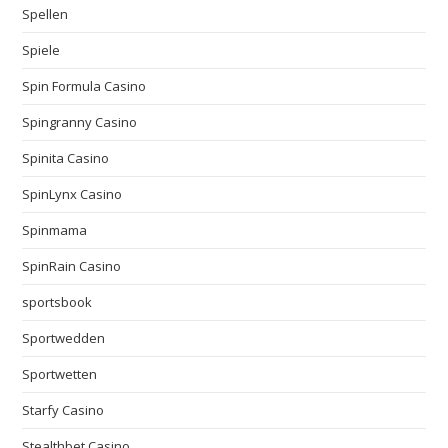
Spellen
Spiele
Spin Formula Casino
Spingranny Casino
Spinita Casino
SpinLynx Casino
Spinmama
SpinRain Casino
sportsbook
Sportwedden
Sportwetten
Starfy Casino
Stealthbet Casino