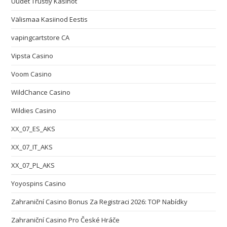
Uudet Trustly Kasinot
Välismaa Kasiinod Eestis
vapingcartstore CA
Vipsta Casino
Voom Casino
WildChance Casino
Wildies Casino
XX_07_ES_AKS
XX_07_IT_AKS
XX_07_PL_AKS
Yoyospins Casino
Zahraniční Casino Bonus Za Registraci 2026: TOP Nabídky
Zahraniční Casino Pro České Hráče