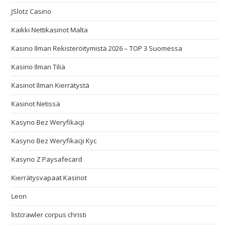
JSlotz Casino
Kaikki Nettikasinot Malta
Kasino Ilman Rekisteröitymistä 2026 – TOP 3 Suomessa
Kasino Ilman Tiliä
Kasinot Ilman Kierrätystä
Kasinot Netissä
Kasyno Bez Weryfikacji
Kasyno Bez Weryfikacji Kyc
Kasyno Z Paysafecard
Kierrätysvapaat Kasinot
Leon
listcrawler corpus christi