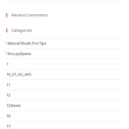
Recent Comments
Categories
! Marvel Rivals Pro Tips
! Без рубрики
1
10_07_AU_AKS
11
12
123texts
16
17