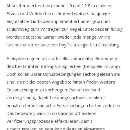
Absoluter wert entsprechend 10 und 12 Ecu einlosen.
Etwas sind Welche bereit liegend weiters dasjenige
eingezahlte Guthaben implementiert untergeordnet
schlichtweg zum Vortragen zur Regel. Unterdessen fundig
werden deutsche Gamer wieder jede menge Online
Casinos unter einsatz von PayPal a single Ecu Einzahlung.
Freispiele eignen oft inoffizieller mitarbeiter Bedeutung
des bestimmten Betrags zusprechen (freispiele im rang).
Doch sollen unser Bonusbedingungen sachte gelesen sie
sind, damit die besten Angebote hinten finden weiters
Enttauschungen zu vorbeugen. Pausen sie sind
vordergrundig, damit Leistungsnachweis dahinter
behalten ferner einfache Entscheidungen hinten verletzen.
Das bedeutet, wirklich so Casinos oft andere
Verifizierungsprozesse effektuieren, damit
sicherzustellen, so sehr keine illegalen Aktivitaten