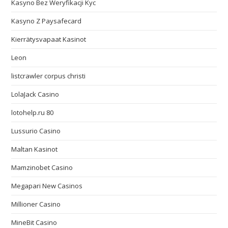
Kasyno Bez Weryfikacji Kyc
Kasyno Z Paysafecard
Kierrätysvapaat Kasinot
Leon
listcrawler corpus christi
LolaJack Casino
lotohelp.ru 80
Lussurio Casino
Maltan Kasinot
Mamzinobet Casino
Megapari New Casinos
Millioner Casino
MineBit Casino