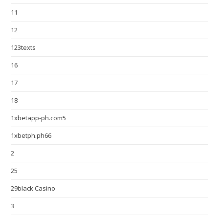
11
12
123texts
16
17
18
1xbetapp-ph.com5
1xbetph.ph66
2
25
29black Casino
3