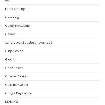
first
Forex Trading
Gambling
Gambling/Casino
Games
generative ai adobe photoshop 3
Ginja Casino
Giochi
Godz Casino
Golazzo Casino
Golisimo Casino
Google Pay Casino
IGAMING