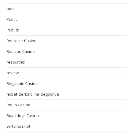
posts
Public
Publick
Redracer Casino
Reelson Casino
resources
review
Ringospin Casino
riobet_zerkalo_na_segodnya
Roulo Casino
Royaldogs Casino
Siirto Kasinot