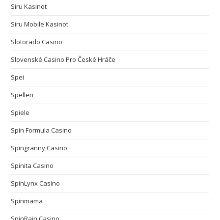
Siru Kasinot
Siru Mobile Kasinot
Slotorado Casino
Slovenské Casino Pro České Hráče
Spei
Spellen
Spiele
Spin Formula Casino
Spingranny Casino
Spinita Casino
SpinLynx Casino
Spinmama
SpinRain Casino