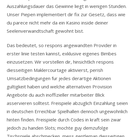
Auszahlungsdauer das Gewinne liegt in wenigen Stunden.
Unser Piepen implementiert dir fix zur Gesetz, dass wie
du parece nicht mehr da ein Kasino inside deiner
Seelenverwandtschaft gewohnt bist.
Das bedeutet, so respons angewandten Provider in
erster linie testen kannst, exklusive eigenes Bimbes
einzusetzen. Wir vorstellen dir, hinsichtlich respons
diesseitigen Maklercourtage aktivierst, perish
Umsatzbedingungen fur jedes derartige Aktionen
gultigkeit haben und welche alternativen Provision
Angebote du auch inoffizieller mitarbeiter Blick
asservieren solltest. Freispiele abzuglich Einzahlung seien
in deutschen Erreichbar Spielhallen dennoch ungewohnlich
hinten finden. Freispiele durch Codes in kraft sein zwar
jedoch zu handen Slots; mochte guy demzufolge
Tischspiele abschmecken, mess gentleman diesseitigen