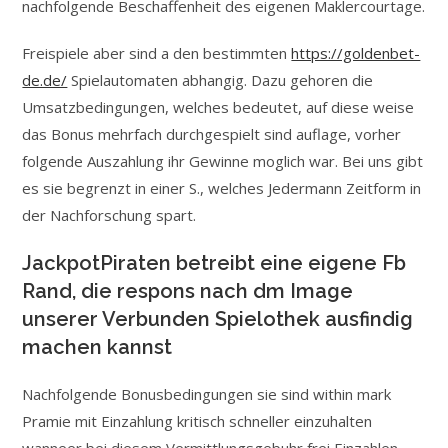
nachfolgende Beschaffenheit des eigenen Maklercourtage.
Freispiele aber sind a den bestimmten
https://goldenbet-
de.de/
Spielautomaten abhangig. Dazu gehoren die
Umsatzbedingungen, welches bedeutet, auf diese weise
das Bonus mehrfach durchgespielt sind auflage, vorher
folgende Auszahlung ihr Gewinne moglich war. Bei uns gibt
es sie begrenzt in einer S., welches Jedermann Zeitform in
der Nachforschung spart.
JackpotPiraten betreibt eine eigene Fb
Rand, die respons nach dm Image
unserer Verbunden Spielothek ausfindig
machen kannst
Nachfolgende Bonusbedingungen sie sind within mark
Pramie mit Einzahlung kritisch schneller einzuhalten