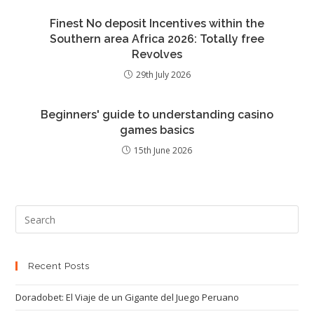
Finest No deposit Incentives within the
Southern area Africa 2026: Totally free
Revolves
29th July 2026
Beginners' guide to understanding casino
games basics
15th June 2026
Recent Posts
Doradobet: El Viaje de un Gigante del Juego Peruano