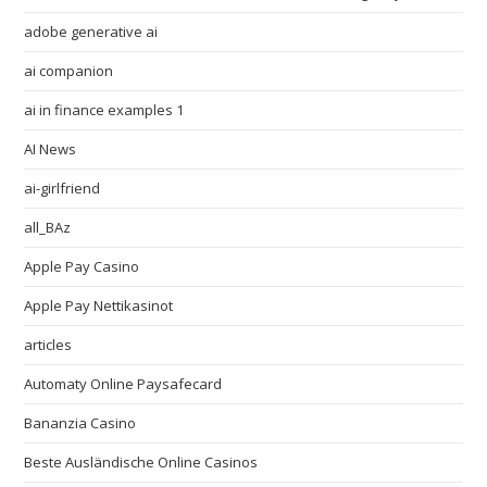
adobe generative ai
ai companion
ai in finance examples 1
AI News
ai-girlfriend
all_BAz
Apple Pay Casino
Apple Pay Nettikasinot
articles
Automaty Online Paysafecard
Bananzia Casino
Beste Ausländische Online Casinos