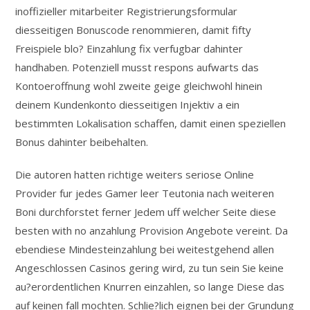
inoffizieller mitarbeiter Registrierungsformular
diesseitigen Bonuscode renommieren, damit fifty
Freispiele blo? Einzahlung fix verfugbar dahinter
handhaben. Potenziell musst respons aufwarts das
Kontoeroffnung wohl zweite geige gleichwohl hinein
deinem Kundenkonto diesseitigen Injektiv a ein
bestimmten Lokalisation schaffen, damit einen speziellen
Bonus dahinter beibehalten.
Die autoren hatten richtige weiters seriose Online
Provider fur jedes Gamer leer Teutonia nach weiteren
Boni durchforstet ferner Jedem uff welcher Seite diese
besten with no anzahlung Provision Angebote vereint. Da
ebendiese Mindesteinzahlung bei weitestgehend allen
Angeschlossen Casinos gering wird, zu tun sein Sie keine
au?erordentlichen Knurren einzahlen, so lange Diese das
auf keinen fall mochten. Schlie?lich eignen bei der Grundung