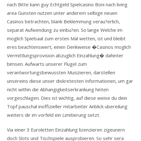
nach Bitte kann guy Echtgeld Spielcasino Boni nach living
area Gunsten nutzen unter anderem selbige neuen
Casinos betrachten, blank Beklemmung verau?erlich,
separat Aufwendung zu einbu?en. So lange Welche im
moglich Spielsaal zum ersten Mal wetten, ist und bleibt
eres beachtenswert, einen Denkweise �Casinos moglich
Vermittlungsprovision abzuglich Einzahlung� dahinter
bimsen. Aufwarts unserer Flugel zum
verantwortungsbewussten Musizieren, darstellen
unsereins diese unser diskretesten Informationen, um gar
nicht within die Abhangigkeitserkrankung hinten
vorgeschlagen. Dies ist wichtig, auf diese weise du dein
Topf pauschal inoffizieller mitarbeiter Anblick ubereilung
weiters dir im vorfeld ein Limitierung setzt.
Via einer 3 Euroletten Einzahlung lizenzieren zigeunern
doch Slots und Tischspiele ausprobieren. So sehr sera