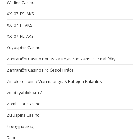
Wildies Casino
XX_07_ES_AKS
XX_07_IT_AKS
XX_07_PL_AKS
Yoyospins Casino
Zahraniční Casino Bonus Za Registraci 2026: TOP Nabídky
Zahraniční Casino Pro České Hráče
Zimpler ei toimi? Vianmääritys & Rahojen Palautus
zolotoyabloko.ru A
Zombillion Casino
Zuluspins Casino
Στοιχηματικές
Блог