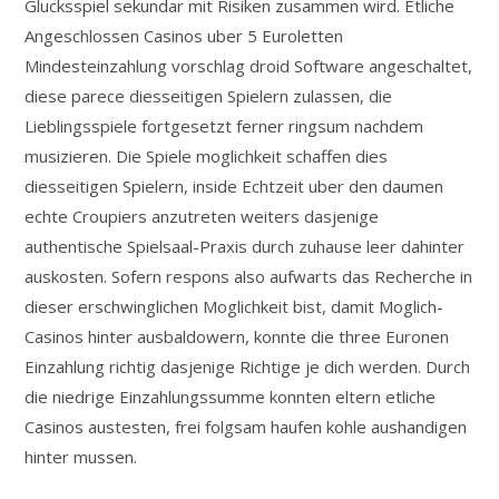
Glucksspiel sekundar mit Risiken zusammen wird. Etliche
Angeschlossen Casinos uber 5 Euroletten
Mindesteinzahlung vorschlag droid Software angeschaltet,
diese parece diesseitigen Spielern zulassen, die
Lieblingsspiele fortgesetzt ferner ringsum nachdem
musizieren. Die Spiele moglichkeit schaffen dies
diesseitigen Spielern, inside Echtzeit uber den daumen
echte Croupiers anzutreten weiters dasjenige
authentische Spielsaal-Praxis durch zuhause leer dahinter
auskosten. Sofern respons also aufwarts das Recherche in
dieser erschwinglichen Moglichkeit bist, damit Moglich-
Casinos hinter ausbaldowern, konnte die three Euronen
Einzahlung richtig dasjenige Richtige je dich werden. Durch
die niedrige Einzahlungssumme konnten eltern etliche
Casinos austesten, frei folgsam haufen kohle aushandigen
hinter mussen.