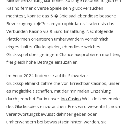
Mindesteinzahlung klar hoher. So lange respons folglich ein
Kasino ferner diverse Spiele sein gluck versuchen
mochtest, konnte das 5 � Spielsaal ebendiese bessere
Bevorzugung ci�”?ur amyotrophic lateral sclerosis das
Verbunden Kasino via 9 Euro Einzahlung. Nachfolgende
Plattformen orientieren umherwandern vornehmlich
eingeschaltet Glucksspieler, ebendiese welches
Glucksspiel uber geringem Chance ausprobieren mochten,
frei gleich hohe Betrage einzuzahlen.
Im Anno 2024 finden sie auf ihr Schweizer
Glucksspielmarkt zahlreiche von Erreichbar Casinos, unser
es moglichkeit schaffen, mit der minimalen Einzahlung
durch jedoch 4 Eur in unser
Joo Casino
Welt de l’ensemble
des Glucksspiels einzutauchen. Eres wird wesentlich, noch
verantwortungsbewusst dahinter geben oder
umherwandern bei bewusstsein hinten werden, sic