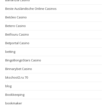
Bananzia Casino
Beste Ausländische Online Casinos
Betcleo Casino
Betero Casino
Betfouru Casino
Betportal Casino
betting
BingoBongoStars Casino
Binnarybet Casino
bkschool2.ru 70
blog
Bookkeeping
bookmaker