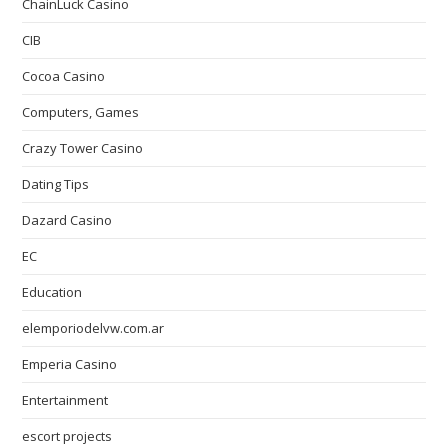
ChainLuck Casino
CIB
Cocoa Casino
Computers, Games
Crazy Tower Сasino
Dating Tips
Dazard Casino
EC
Education
elemporiodelvw.com.ar
Emperia Casino
Entertainment
escort projects