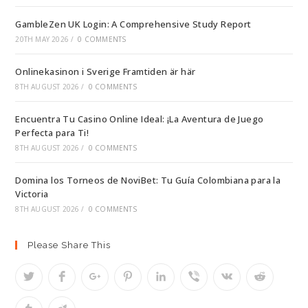
GambleZen UK Login: A Comprehensive Study Report
20TH MAY 2026
/
0 COMMENTS
Onlinekasinon i Sverige Framtiden är här
8TH AUGUST 2026
/
0 COMMENTS
Encuentra Tu Casino Online Ideal: ¡La Aventura de Juego
Perfecta para Ti!
8TH AUGUST 2026
/
0 COMMENTS
Domina los Torneos de NoviBet: Tu Guía Colombiana para la
Victoria
8TH AUGUST 2026
/
0 COMMENTS
Please Share This