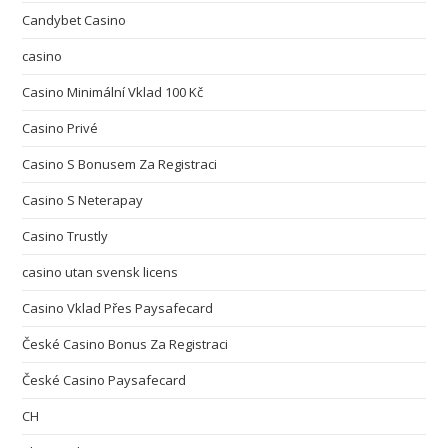
Candybet Casino
casino
Casino Minimální Vklad 100 Kč
Casino Privé
Casino S Bonusem Za Registraci
Casino S Neterapay
Casino Trustly
casino utan svensk licens
Casino Vklad Přes Paysafecard
České Casino Bonus Za Registraci
České Casino Paysafecard
CH