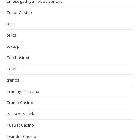
t.mesegodnya_1xbet_zerkalo
Tesor Casino
test
texts
textslp
Top Kasinot
Total
trends
Truelayer Casino
Trumo Casino
ts escorts dallas
TuzBet Casino
Twindor Casino