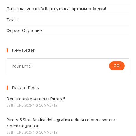
Пинап казино в КЗ: Ваш путь к азартным победам!
Текста
Форекс Обучение
Newsletter
GO
Recent Posts
Den tropiske ø-tema i Pirots 5
29TH JUNE 2026
/
0 COMMENTS
Pirots 5 Slot: Analisi della grafica e della colonna sonora
cinematografica
26TH JUNE 2026
/
0 COMMENTS