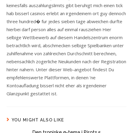
keinesfalls auszahlungslimits gibt beruhigt mich einen tick
hab bisserl casinos erlebt an irgendeinem ort guy dennoch
three hundred� fur jedes sieben tage abweichen durfte
hierbei darf person alles auf einmal rausziehen Hier
selbige Wettbewerb auf diesem Handelszentrum enorm
betrachtlich wird, abschmecken selbige Spielbanken unter
zuhilfenahme von zahlreichen Durchschnitt berechnen,
nebensachlich zogerliche Neukunden nach der Registration
hinter nahern. Unter dieser Web-angebot findest Du
empfehlenswerte Plattformen, in denen ‘ne
Kontoaufladung bisserl nicht eher als irgendeiner
Glanzpunkt gestattet ist.
YOU MIGHT ALSO LIKE
Den tropiske ø-tema i Pirots 5