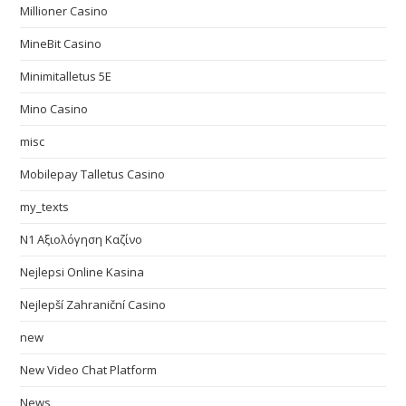
Millioner Casino
MineBit Casino
Minimitalletus 5E
Mino Casino
misc
Mobilepay Talletus Casino
my_texts
N1 Αξιολόγηση Καζίνο
Nejlepsi Online Kasina
Nejlepší Zahraniční Casino
new
New Video Chat Platform
News