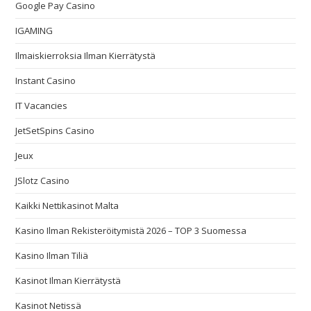
Google Pay Casino
IGAMING
Ilmaiskierroksia Ilman Kierrätystä
Instant Casino
IT Vacancies
JetSetSpins Casino
Jeux
JSlotz Casino
Kaikki Nettikasinot Malta
Kasino Ilman Rekisteröitymistä 2026 – TOP 3 Suomessa
Kasino Ilman Tiliä
Kasinot Ilman Kierrätystä
Kasinot Netissä