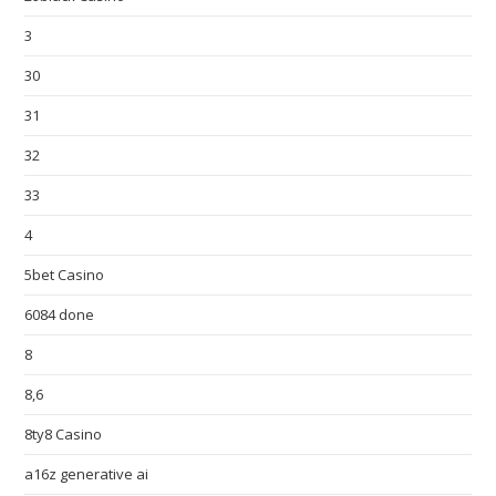
3
30
31
32
33
4
5bet Casino
6084 done
8
8,6
8ty8 Casino
a16z generative ai