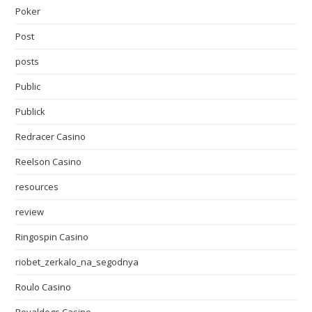
Poker
Post
posts
Public
Publick
Redracer Casino
Reelson Casino
resources
review
Ringospin Casino
riobet_zerkalo_na_segodnya
Roulo Casino